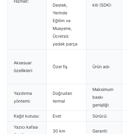
Hizmet:
Destek,
kiti (SDK):
Yerinde
Eğitim ve
Muayene,
Ücretsiz
yedek parça
ZY
Aksesuar
Ha
Özel fiş
Ürün adı:
özellikleri:
Nak
Yaz
Maksimum
Yazdırma
Doğrudan
baskı
10
yöntemi:
termal
genişliği:
Kağıt kutusu:
Evet
Sürücü:
Wi
Yazıcı kafası
30 km
Garanti:
12