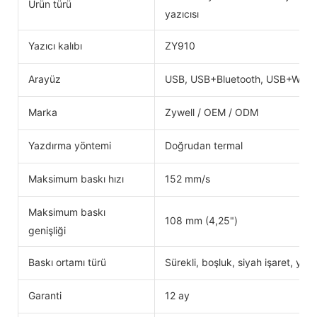
Ürün türü
yazıcısı
Yazıcı kalıbı
ZY910
Arayüz
USB, USB+Bluetooth, USB+WIFI
Marka
Zywell / OEM / ODM
Yazdırma yöntemi
Doğrudan termal
Maksimum baskı hızı
152 mm/s
Maksimum baskı
108 mm (4,25")
genişliği
Baskı ortamı türü
Sürekli, boşluk, siyah işaret, yelp
Garanti
12 ay