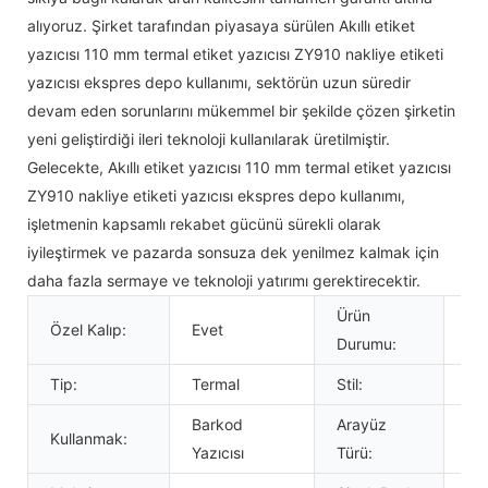
alıyoruz. Şirket tarafından piyasaya sürülen Akıllı etiket
yazıcısı 110 mm termal etiket yazıcısı ZY910 nakliye etiketi
yazıcısı ekspres depo kullanımı, sektörün uzun süredir
devam eden sorunlarını mükemmel bir şekilde çözen şirketin
yeni geliştirdiği ileri teknoloji kullanılarak üretilmiştir.
Gelecekte, Akıllı etiket yazıcısı 110 mm termal etiket yazıcısı
ZY910 nakliye etiketi yazıcısı ekspres depo kullanımı,
işletmenin kapsamlı rekabet gücünü sürekli olarak
iyileştirmek ve pazarda sonsuza dek yenilmez kalmak için
daha fazla sermaye ve teknoloji yatırımı gerektirecektir.
Ürün
Özel Kalıp:
Evet
St
Durumu:
Tip:
Termal
Stil:
Si
Barkod
Arayüz
Kullanmak:
US
Yazıcısı
Türü: