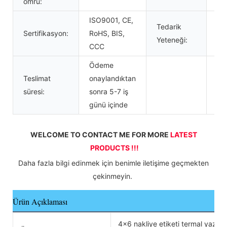
ömrü:
ISO9001, CE,
Tedarik
Sertifikasyon:
RoHS, BIS,
Ay
Yeteneği:
CCC
Ödeme
Teslimat
onaylandıktan
süresi:
sonra 5-7 iş
günü içinde
WELCOME TO CONTACT ME FOR MORE 
LATEST 
PRODUCTS !!!
 Daha fazla bilgi edinmek için benimle iletişime geçmekten 
çekinmeyin. 
Ürün Açıklaması
4x6 nakliye etiketi termal yazıcı,