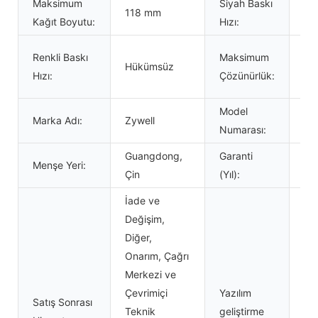
Maksimum
Siyah Baskı
118 mm
15
Kağıt Boyutu:
Hızı:
576
Renkli Baskı
Maksimum
Hükümsüz
ve
Hızı:
Çözünürlük:
nok
Model
Marka Adı:
Zywell
ZY
Numarası:
Guangdong,
Garanti
Menşe Yeri:
1 Yı
Çin
(Yıl):
İade ve
Değişim,
Diğer,
Onarım, Çağrı
Merkezi ve
Çevrimiçi
Yazılım
Satış Sonrası
Teknik
geliştirme
Ev