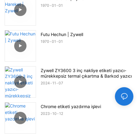
1970
01
01
Futu Hechun | Zywell
1970
01
01
Zywell ZY3600 3 inç nakliye etiketi yazıcı-
mürekkepsiz termal çıkartma & Barkod yazıcı
2024
11
07
Chrome etiketi yazdırma işlevi
2023
10
12