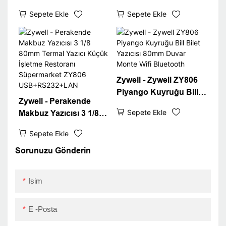
WiFi POS Yazıcı ZY806
Termal 80mm Makbuz
Sepete Ekle
Sepete Ekle
Termal Makbuz Yazıcı
Bluetooth Yazıcı
USB+WiFi
USB+RS232+LAN+BT
Zywell - Zywell ZY806
Piyango Kuyruğu Bill
Zywell - Perakende
Bilet Yazıcısı 80mm
Sepete Ekle
Makbuz Yazıcısı 3 1/8
Duvar Monte Wifi
80mm Termal Yazıcı
Bluetooth
Sepete Ekle
Küçük İşletme
Restoranı Süpermarket
Sorunuzu Gönderin
ZY806
USB+RS232+LAN
Isim
E -posta