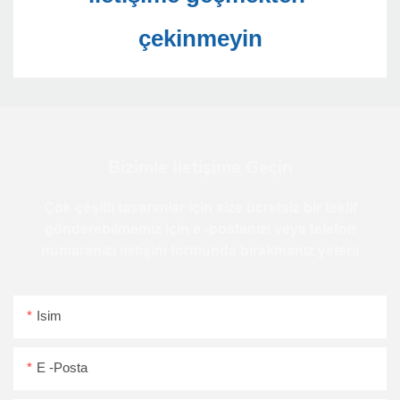
Bizimle Iletişime Geçin
Çok çeşitli tasarımlar için size ücretsiz bir teklif
gönderebilmemiz için e -postanızı veya telefon
numaranızı iletişim formunda bırakmanız yeterli
Isim
E -posta