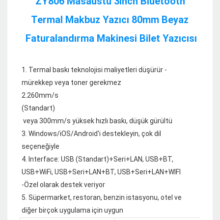
ZY806 Masaüstü 3inch Bluetooth 
Termal Makbuz Yazıcı 80mm Beyaz 
1. Termal baskı teknolojisi maliyetleri düşürür - 
mürekkep veya toner gerekmez

 veya 300mm/s yüksek hızlı baskı, düşük gürültü

3. Windows/iOS/Android'i destekleyin, çok dil 
seçeneğiyle

4. Interface: USB (Standart)+Seri+LAN, USB+BT, 
USB+WiFi, USB+Seri+LAN+BT, USB+Seri+LAN+WIFI 
-Özel olarak destek veriyor

5. Süpermarket, restoran, benzin istasyonu, otel ve 