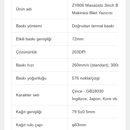
ZY806 Masaüstü 3inch Bluetoo
Ürün adı
Makinesi Bilet Yazıcısı
Baskı yöntemi
Doğrudan termal baskı
Etkili baskı genişliği
72mm
Çözünürlük
203DPI
Baskı hızı
260mm/s (standart); 300mm/s
Baskı yoğunluğu
576 nokta/çizgi
Çince - GB18030
Karakter seti
İngilizce, Japon, Kore vb. Özel (
Kağıt genişliği
79.5±0.5mm
Kağıt rulo çapı
φ83mm