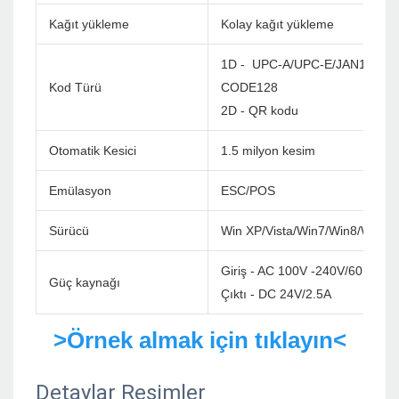
Kağıt yükleme
Kolay kağıt yükleme
1D - UPC-A/UPC-E/JAN13(EA
Kod Türü
CODE128
2D - QR kodu
Otomatik Kesici
1.5 milyon kesim
Emülasyon
ESC/POS
Sürücü
Win XP/Vista/Win7/Win8/Win1
Giriş - AC 100V -240V/60Hz
Güç kaynağı
Çıktı - DC 24V/2.5A
>Örnek almak için tıklayın<
Detaylar Resimler