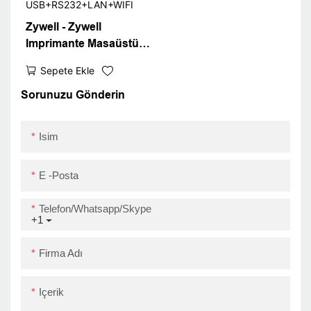
Zywell - Zywell
Imprimante Masaüstü
Termal Makbuz Yazıcısı
Sepete Ekle
80mm ZY906 Cep
Telefonu için WiFi POS
Sorunuzu Gönderin
yazıcı
USB+RS232+LAN+WIFI
Isim
E -posta
Telefon/Whatsapp/Skype
+1
Firma Adı
Içerik