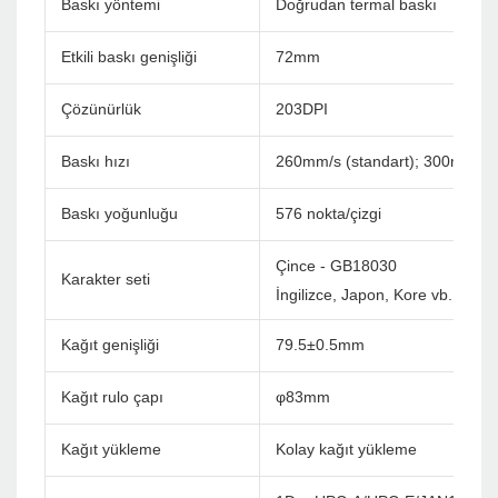
Baskı yöntemi
Doğrudan termal baskı
Etkili baskı genişliği
72mm
Çözünürlük
203DPI
Baskı hızı
260mm/s (standart); 300mm/s
Baskı yoğunluğu
576 nokta/çizgi
Çince - GB18030
Karakter seti
İngilizce, Japon, Kore vb. Özel (
Kağıt genişliği
79.5±0.5mm
Kağıt rulo çapı
φ83mm
Kağıt yükleme
Kolay kağıt yükleme