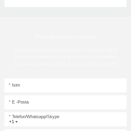
Bizimle Iletişime Geçin
Çok çeşitli tasarımlar için size ücretsiz bir teklif
gönderebilmemiz için e -postanızı veya telefon
numaranızı iletişim formunda bırakmanız yeterli
Isim
E -posta
Telefon/Whatsapp/Skype
+1