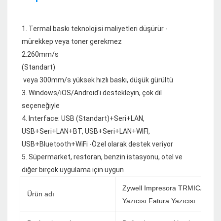
1. Termal baskı teknolojisi maliyetleri düşürür - 
mürekkep veya toner gerekmez

 veya 300mm/s yüksek hızlı baskı, düşük gürültü

3. Windows/iOS/Android'i destekleyin, çok dil 
seçeneğiyle

4. Interface: USB (Standart)+Seri+LAN, 
USB+Seri+LAN+BT, USB+Seri+LAN+WIFI, 
USB+Bluetooth+WiFi -Özel olarak destek veriyor

5. Süpermarket, restoran, benzin istasyonu, otel ve 
Zywell Impresora TRMICA İç Me
Ürün adı
Yazıcısı Fatura Yazıcısı