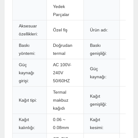
Yedek
Parçalar
Aksesuar
Özel fiş
Ürün adı:
3int
özellikleri:
Baskı
Doğrudan
Baskı
72m
yöntemi:
termal
genişliği:
Güç
AC 100V-
Güç
kaynağı
240V
DC 24
kaynağı:
girişi:
50/60HZ
Termal
Kağıt
Kağıt tipi:
makbuz
48mm
genişliği:
kağıdı
Kağıt
0.06 ~
Kağıt
Manuel
kalınlığı:
0.08mm
kesimi: