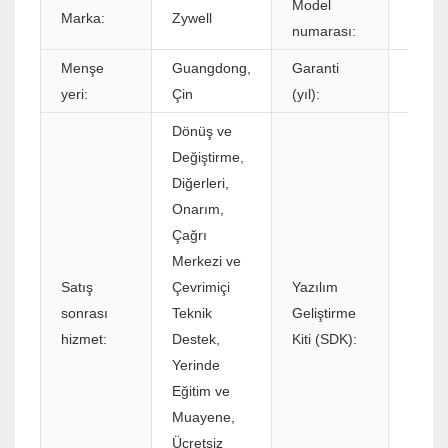
Model
Marka:
Zywell
ZY906
numarası:
Menşe
Guangdong,
Garanti
1 yıl
yeri:
Çin
(yıl):
Dönüş ve
Değiştirme,
Diğerleri,
Onarım,
Çağrı
Merkezi ve
Satış
Çevrimiçi
Yazılım
sonrası
Teknik
Geliştirme
Evet
hizmet:
Destek,
Kiti (SDK):
Yerinde
Eğitim ve
Muayene,
Ücretsiz