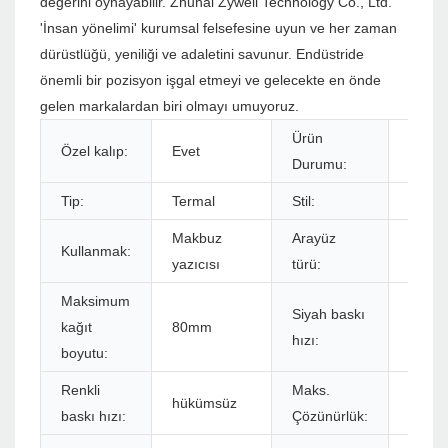
değerini oynayabilir. Zhuhai Zywell Technology Co., Ltd.
'İnsan yönelimi' kurumsal felsefesine uyun ve her zaman
dürüstlüğü, yeniliği ve adaletini savunur. Endüstride
önemli bir pozisyon işgal etmeyi ve gelecekte en önde
gelen markalardan biri olmayı umuyoruz.
Ürün
Özel kalıp:
Evet
Stokl
Durumu:
Tip:
Termal
Stil:
Siyah
Makbuz
Arayüz
Kullanmak:
USB+
yazıcısı
türü:
Maksimum
Siyah baskı
kağıt
80mm
260m
hızı:
boyutu:
Renkli
Maks.
hükümsüz
576dot
baskı hızı:
Çözünürlük: