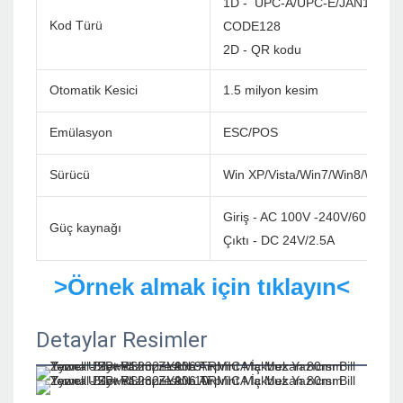
1D - UPC-A/UPC-E/JAN13(EA
Kod Türü
CODE128
2D - QR kodu
Otomatik Kesici
1.5 milyon kesim
Emülasyon
ESC/POS
Sürücü
Win XP/Vista/Win7/Win8/Win1
Giriş - AC 100V -240V/60Hz
Güç kaynağı
Çıktı - DC 24V/2.5A
>Örnek almak için tıklayın<
Detaylar Resimler