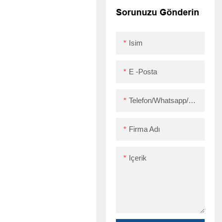
Kesici Üstün Kalite
Sorunuzu Gönderin
ZY606 80mm
Doğrudan Termal
Isim
Kolay Kağıt Yükleme
USB+RS232+LAN
E -posta
Telefon/Whatsapp/Skype
Firma Adı
Içerik