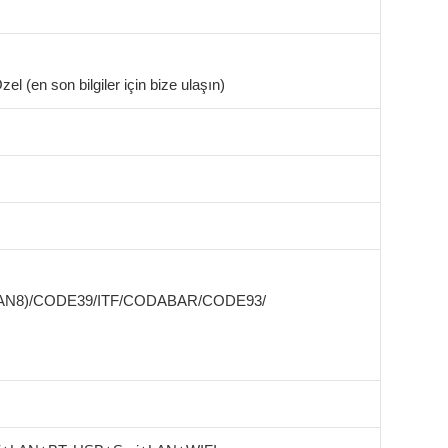
el (en son bilgiler için bize ulaşın)
EAN8)/CODE39/ITF/CODABAR/CODE93/