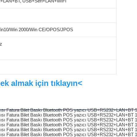
i+LAN+BT, USB+Seri+LAN+WIFI
Win10/Win 2000/Win CE/OPOS/JPOS
z
ek almak için tıklayın<