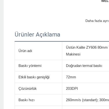
Ürünler Açıklama
Üstün Kalite ZY606 80mm T
Ürün adı
Makinesi
Baskı yöntemi
Doğrudan termal baskı
Etkili baskı genişliği
72mm
Çözünürlük
203DPI
Baskı hızı
260mm/s (standart); 300m