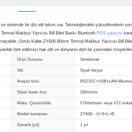
e üretimde bir dizi elit takım var. Teknolojilerdeki yükseltmelerin s
Termal Makbuz Yazıcısı Bill Bilet Baskı Bluetooth
POS yazıcısı
karar
 oynayabilir. Üstün Kalite ZY606 80mm Termal Makbuz Yazıcısı Bill Bil
 şekilde fark edilmeyi hak etti ve dünyanın dört bir yanındaki müşteriler
Ürün Durumu:
Stoklamak
Stil:
Siyah beyaz
Arayüz türü:
RS232C+USB+LAN+Bluetoo
Siyah baskı hızı:
260mm/s
Maks. Çözünürlük:
576dot/satır veya 572 nokta
Model numarası:
ZY606 - U+S+L+B
Garanti (yıl):
1 yıl