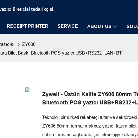
zıcı üreticisi tedarikçisi.
RECEIPT PRINTER
SERVICE
ABOUT US
SOL
azıcısı
ZY606
atura Bilet Baskı Bluetooth POS yazıcı USB+RS232+LAN+BT
Zywell - Üstün Kalite ZY606 80mm Te
Bluetooth POS yazıcı USB+RS232
Teknoloji bir şirketi rekabetçi tutar ve sektörd
ZY606 80mm termal makbuz yazıcı fatura bilet
sabit olmasını sağlamak için teknolojiyi kul