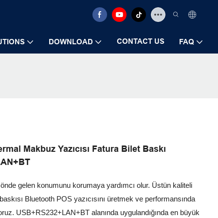
CONTACT US
UTIONS
DOWNLOAD
FAQ
rmal Makbuz Yazıcısı Fatura Bilet Baskı
+LAN+BT
eki önde gelen konumunu korumaya yardımcı olur. Üstün kaliteli
 baskısı Bluetooth POS yazıcısını üretmek ve performansında
lanıyoruz. USB+RS232+LAN+BT alanında uygulandığında en büyük