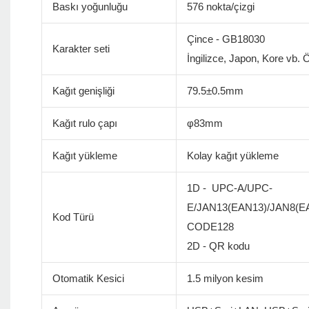
Baskı yoğunluğu
576 nokta/çizgi
Çince - GB18030
Karakter seti
İngilizce, Japon, Kore vb. Öz
Kağıt genişliği
79.5±0.5mm
Kağıt rulo çapı
φ83mm
Kağıt yükleme
Kolay kağıt yükleme
1D - UPC-A/UPC-
E/JAN13(EAN13)/JAN8(
Kod Türü
CODE128
2D - QR kodu
Otomatik Kesici
1.5 milyon kesim