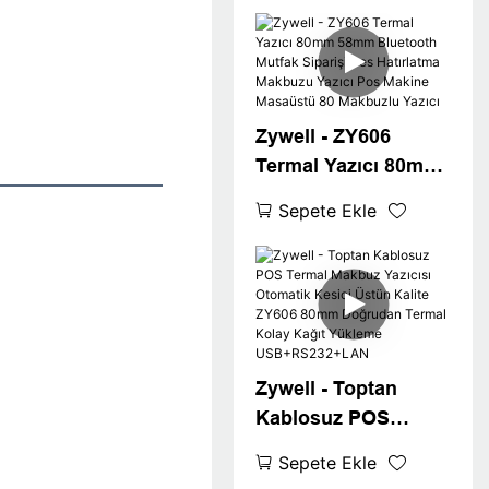
Ücretsiz İndirme
Sürücüsü
Zywell - ZY606
Termal Yazıcı 80mm
58mm Bluetooth
Sepete Ekle
Mutfak Siparişi Ses
Hatırlatma Makbuzu
Yazıcı Pos Makine
Masaüstü 80
Makbuzlu Yazıcı
Zywell - Toptan
Kablosuz POS
Termal Makbuz
Sepete Ekle
Yazıcısı Otomatik