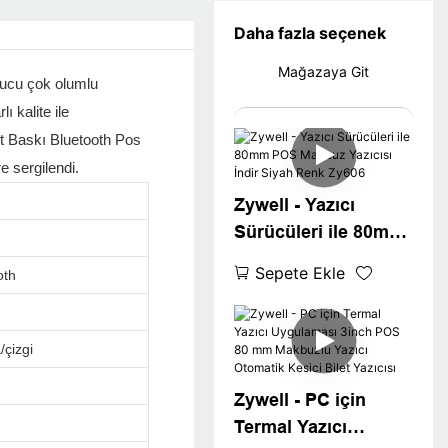
Daha fazla seçenek
Mağazaya Git
onucu çok olumlu
lı kalite ile
et Baskı Bluetooth Pos
e sergilendi.
Zywell - Yazıcı
Sürücüleri ile 80mm
POS Makbuz Yazıcısı
Sepete Ekle
th
İndir Siyah Renk
Zy606
/çizgi
Zywell - PC için
Termal Yazıcı