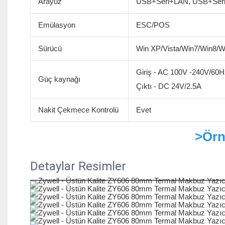
Arayüz
USB+Seri+LAN, USB+Ser
Emülasyon
ESC/POS
Sürücü
Win XP/Vista/Win7/Win8/
Giriş - AC 100V -240V/60H
Güç kaynağı
Çıktı - DC 24V/2.5A
Nakit Çekmece Kontrolü
Evet
>Örn
Detaylar Resimler