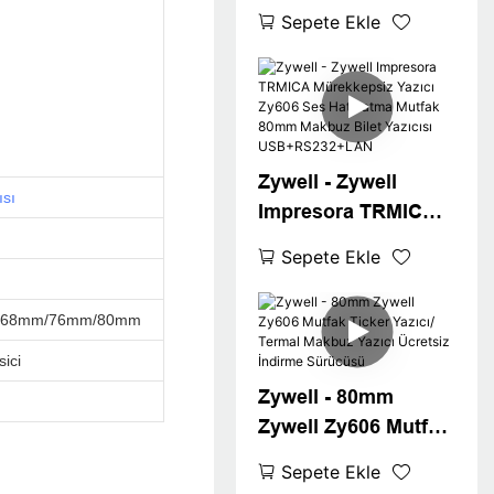
Uygulaması 3inch
Sepete Ekle
POS 80 mm
Makbuzlu Yazıcı
Otomatik Kesici
Bilet Yazıcısı
Zywell - Zywell
ısı
Impresora TRMICA
Mürekkepsiz Yazıcı
Sepete Ekle
Zy606 Ses
Hatırlatma Mutfak
/68mm/76mm/80mm
80mm Makbuz Bilet
Yazıcısı
sici
USB+RS232+LAN
Zywell - 80mm
Zywell Zy606 Mutfak
Ticker Yazıcı/ Termal
Sepete Ekle
Makbuz Yazıcı