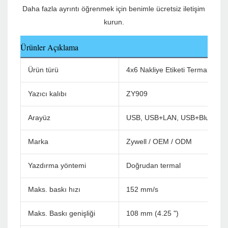
Daha fazla ayrıntı öğrenmek için benimle ücretsiz iletişim 
Ürünler Açıklama
Ürün türü
4x6 Nakliye Etiketi Termal Yazıc
Yazıcı kalıbı
ZY909
Arayüz
USB, USB+LAN, USB+Bluetoot
Marka
Zywell / OEM / ODM
Yazdırma yöntemi
Doğrudan termal
Maks. baskı hızı
152 mm/s
Maks. Baskı genişliği
108 mm (4.25 ")