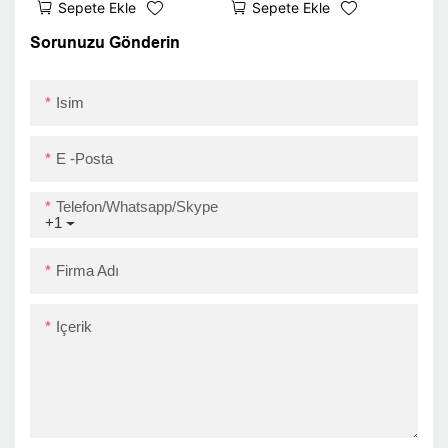
Sepete Ekle
Sepete Ekle
İnç Çıkartma Barkodu
Bluetooth Termal Yazıcı
Yolcu Yazıcısı ZY909
Modülü ZY909 USB+BT
Sorunuzu Gönderin
Süper Eylül
Isim
E -posta
Telefon/Whatsapp/Skype
+1
Firma Adı
Içerik