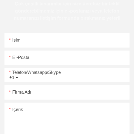
Çok çeşitli tasarımlar için size ücretsiz bir teklif
gönderebilmemiz için e -postanızı veya telefon
numaranızı iletişim formunda bırakmanız yeterli
Isim
E -posta
Telefon/Whatsapp/Skype
+1
Firma Adı
Içerik