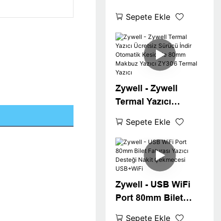
Makbuz Yazıcı
Sepete Ekle
Ücretsiz Baskı
Yazılımı Termal Kağıt
Rulosu
Zywell - Zywell
Termal Yazıcı
Ücretsiz Sürücü
Sepete Ekle
İndir Otomatik
Kesici ile 80mm
Makbuz Yazıcı ZY306
Termal Yazıcı
Zywell - USB WiFi
Port 80mm Bilet
Faturası Yazıcı
Sepete Ekle