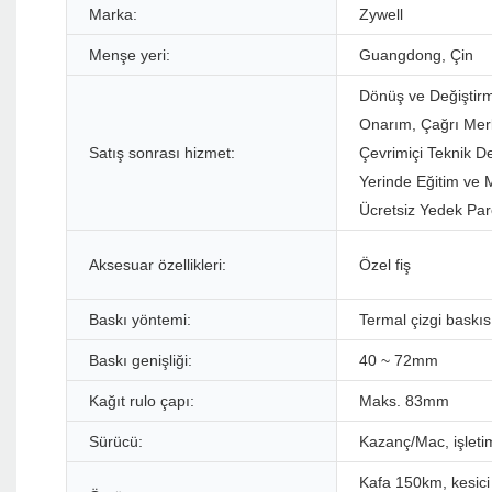
Marka:
Zywell
Menşe yeri:
Guangdong, Çin
Dönüş ve Değiştirme
Onarım, Çağrı Mer
Satış sonrası hizmet:
Çevrimiçi Teknik D
Yerinde Eğitim ve
Ücretsiz Yedek Par
Aksesuar özellikleri:
Özel fiş
Baskı yöntemi:
Termal çizgi baskıs
Baskı genişliği:
40 ~ 72mm
Kağıt rulo çapı:
Maks. 83mm
Sürücü:
Kazanç/Mac, işleti
Kafa 150km, kesici