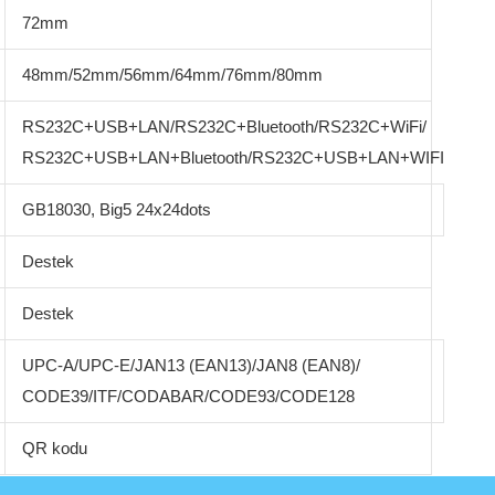
72mm
48mm/52mm/56mm/64mm/76mm/80mm
RS232C+USB+LAN/RS232C+Bluetooth/RS232C+WiFi/
RS232C+USB+LAN+Bluetooth/RS232C+USB+LAN+WIFI
GB18030, Big5 24x24dots
Destek
Destek
UPC-A/UPC-E/JAN13 (EAN13)/JAN8 (EAN8)/
CODE39/ITF/CODABAR/CODE93/CODE128
QR kodu