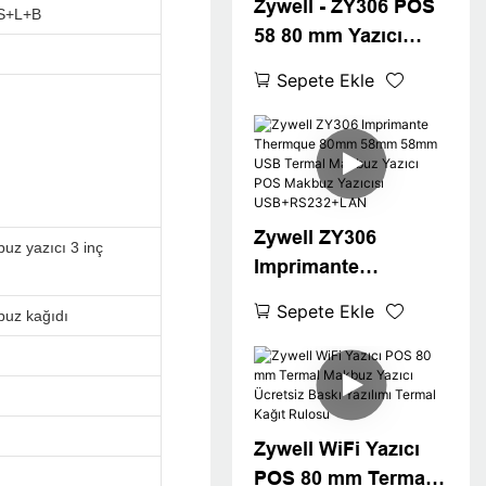
Zywell - ZY306 POS
S+L+B
58 80 mm Yazıcı
Termal Sürücü 300
Sepete Ekle
DPI POS Termal
Yazıcı Bluetooth
Yazıcı
USB+RS232+LAN+B
T
Zywell ZY306
uz yazıcı 3 inç
Imprimante
Thermque 80mm
Sepete Ekle
uz kağıdı
58mm 58mm USB
Termal Makbuz
Yazıcı POS Makbuz
Yazıcısı
USB+RS232+LAN
Zywell WiFi Yazıcı
POS 80 mm Termal