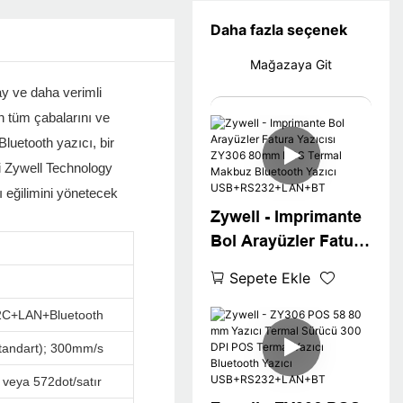
Daha fazla seçenek
Mağazaya Git
ay ve daha verimli
 tüm çabalarını ve
luetooth yazıcı, bir
ai Zywell Technology
 eğilimini yönetecek
Zywell - Imprimante
Bol Arayüzler Fatura
Yazıcısı ZY306
Sepete Ekle
80mm POS Termal
Makbuz Bluetooth
C+LAN+Bluetooth
Yazıcı
tandart); 300mm/s
USB+RS232+LAN+B
 veya 572dot/satır
T