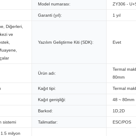
Model numarası:
ZY306 - U+
Garanti (yıl):
1 yıl
, Diğerleri,
kezi ve
estek,
Yazılım Geliştirme Kiti (SDK):
Evet
 Muayene,
çalar
Termal makb
Ürün adı:
80mm
ı
Kağıt tipi:
Termal makb
Kağıt genişliği:
48 ~ 80mm
Barkod:
1D,2D
m sistemi
Talimatlar:
ESC/POS
 1.5 milyon