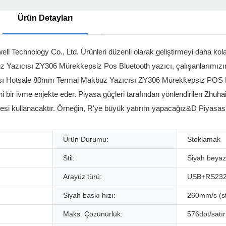
Ürün Detayları
ell Technology Co., Ltd. Ürünleri düzenli olarak geliştirmeyi daha kol
 Yazıcısı ZY306 Mürekkepsiz Pos Bluetooth yazıcı, çalışanlarımızın
brikası Hotsale 80mm Termal Makbuz Yazıcısı ZY306 Mürekkepsiz POS B
i bir ivme enjekte eder. Piyasa güçleri tarafından yönlendirilen Zhuh
esi kullanacaktır. Örneğin, R'ye büyük yatırım yapacağız&D Piyasası
Ürün Durumu:
Stoklamak
Stil:
Siyah beyaz
Arayüz türü:
USB+RS232
Siyah baskı hızı:
260mm/s (s
Maks. Çözünürlük:
576dot/satır