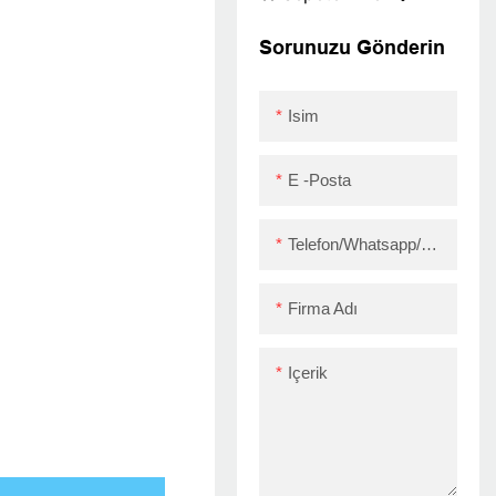
Desteği Nakit
Çekmecesi
Sorunuzu Gönderin
USB+WiFi
Isim
E -posta
Telefon/Whatsapp/Skype
Firma Adı
Içerik