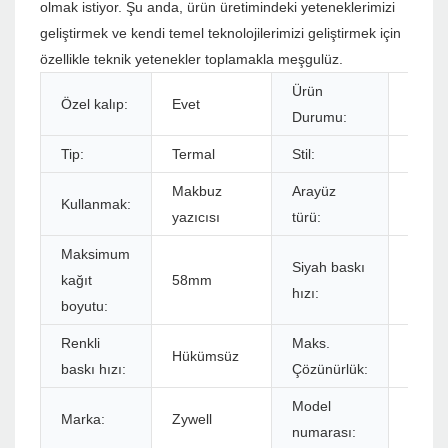
olmak istiyor. Şu anda, ürün üretimindeki yeteneklerimizi
geliştirmek ve kendi temel teknolojilerimizi geliştirmek için
özellikle teknik yetenekler toplamakla meşgulüz.
Ürün
Özel kalıp:
Evet
Stokl
Durumu:
Tip:
Termal
Stil:
Siyah
Makbuz
Arayüz
Kullanmak:
USB+
yazıcısı
türü:
Maksimum
Siyah baskı
kağıt
58mm
80mm
hızı:
boyutu:
Renkli
Maks.
203 D
Hükümsüz
baskı hızı:
Çözünürlük:
nokta
Model
Marka:
Zywell
ZM03
numarası: