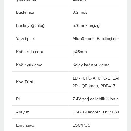
Baskı hızı
80mm/s
Baskı yoğunluğu
576 nokta/çizgi
Yazı tipleri
Alfanümerik; Basitleştirilmiş Çin
Kağıt rulo çapı
φ45mm
Kağıt yükleme
Kolay kağıt yükleme
1D - UPC-A, UPC-E, EAN-8, E
Kod Türü
2D - QR kodu, PDF417
Pil
7.4V şarj edilebilir li-ion pil, 1
Arayüz
USB+Bluetooth, USB+WiFi
Emülasyon
ESC/POS