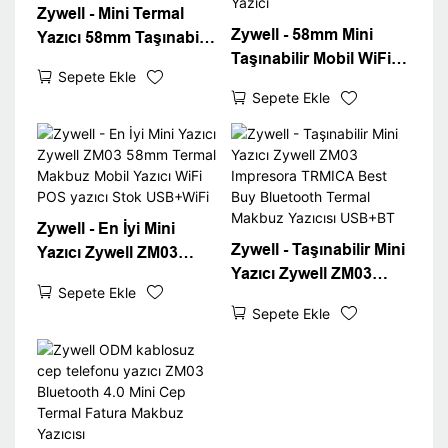
Zywell - Mini Termal
Zywell - 58mm Mini
Yazıcı 58mm Taşınabilir
Taşınabilir Mobil WiFi
Makbuz POS Yazıcı
Sepete Ekle
Termal Makbuz Yazıcı
ZM03 Bluetooth
Sepete Ekle
Zywell Pos Sistemi
Impresora Cep Bilet
ZM03 2inch Pocket
Yazıcısı Mobil Makbuz
Fatura Yazıcısı Mobil
Yazıcısı
Makbuz Yazıcı
Zywell - En İyi Mini
Zywell - Taşınabilir Mini
Yazıcı Zywell ZM03
Yazıcı Zywell ZM03
58mm Termal Makbuz
Sepete Ekle
Impresora TRMICA
Mobil Yazıcı WiFi POS
Sepete Ekle
Best Buy Bluetooth
yazıcı Stok USB+WiFi
Termal Makbuz Yazıcısı
USB+BT