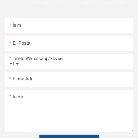
numaranızı iletişim formunda bırakmanız yeterli
Isim
E -posta
Telefon/Whatsapp/Skype
+1
Firma Adı
Içerik