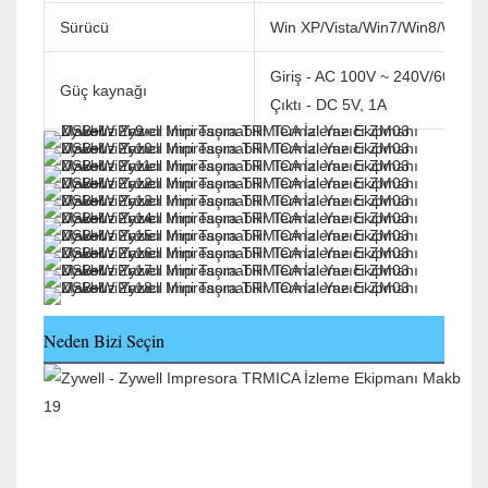
Sürücü
Win XP/Vista/Win7/Win8/Win1
Giriş - AC 100V ~ 240V/60Hz
Güç kaynağı
Çıktı - DC 5V, 1A
Neden Bizi Seçin