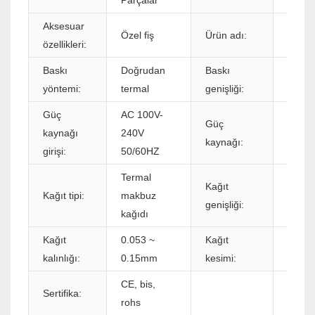
Parçalar
Aksesuar
58mm 
Özel fiş
Ürün adı:
özellikleri:
termal
Baskı
Doğrudan
Baskı
58m
yöntemi:
termal
genişliği:
Güç
AC 100V-
Güç
kaynağı
240V
DC 5V
kaynağı:
girişi:
50/60HZ
Termal
Kağıt
Kağıt tipi:
makbuz
48mm
genişliği:
kağıdı
Kağıt
0.053 ~
Kağıt
Manue
kalınlığı:
0.15mm
kesimi:
CE, bis,
Sertifika:
rohs