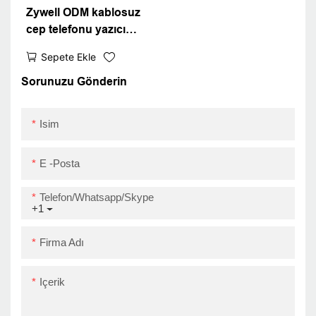
Zywell ODM kablosuz
cep telefonu yazıcı
ZM03 Bluetooth 4.0
Sepete Ekle
Mini Cep Termal Fatura
Makbuz Yazıcısı
Sorunuzu Gönderin
Isim
E -posta
Telefon/Whatsapp/Skype
+1
Firma Adı
Içerik