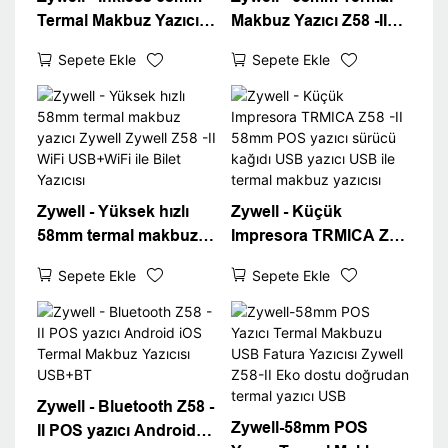
Termal Makbuz Yazıcısı
Makbuz Yazıcı Z58 -II
USB WiFi Bluetooth
USB Bluetooth
Sepete Ekle
Sepete Ekle
Kağıt ile İsteğe Bağlı
Connect Min Ithermal
Taşınabilir Yazıcı Z58 -II
Yazıcı 58mm Stok
Süper Eylül
USB+BT
Zywell - Yüksek hızlı
Zywell - Küçük
58mm termal makbuz
Impresora TRMICA Z58
yazıcı Zywell Zywell Z58
-II 58mm POS yazıcı
Sepete Ekle
Sepete Ekle
-II WiFi USB+WiFi ile
sürücü kağıdı USB
Bilet Yazıcısı
yazıcı USB ile termal
makbuz yazıcısı
Zywell - Bluetooth Z58 -
Zywell-58mm POS
II POS yazıcı Android