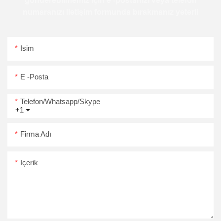
gönderebilmemiz için e -postanızı veya telefon
numaranızı iletişim formunda bırakmanız yeterli
Isim
E -posta
Telefon/Whatsapp/Skype
+1
Firma Adı
Içerik