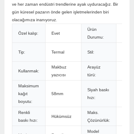
ve her zaman endüstri trendlerine ayak uyduracağız. Bir
gün küresel pazarın önde gelen işletmelerinden biri
olacağımıza inanıyoruz.
Ürün
Özel kalıp:
Evet
Stokl
Durumu:
Siyah
Tip:
Termal
Stil:
beyaz
Makbuz
Arayüz
Kullanmak:
USB
yazıcısı
türü:
Maksimum
Siyah baskı
kağıt
58mm
90mm
hızı:
boyutu:
Renkli
Maks.
Hükümsüz
384dot
baskı hızı:
Çözünürlük:
Model