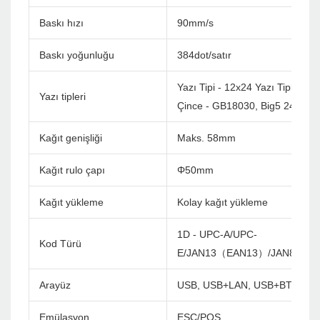
Baskı hızı
90mm/s
Baskı yoğunluğu
384dot/satır
Yazı Tipi - 12x24 Yazı Tipi B - 
Yazı tipleri
Çince - GB18030, Big5 24x24d
Kağıt genişliği
Maks. 58mm
Kağıt rulo çapı
Φ50mm
Kağıt yükleme
Kolay kağıt yükleme
1D - UPC-A/UPC-
Kod Türü
E/JAN13（EAN13）/JAN8（EA
Arayüz
USB, USB+LAN, USB+BT, USB
Emülasyon
ESC/POS