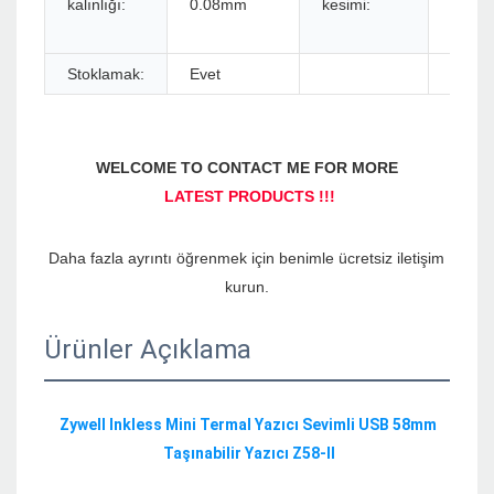
kalınlığı:
0.08mm
kesimi:
veya 
kesici
Stoklamak:
Evet
Daha fazla ayrıntı öğrenmek için benimle ücretsiz iletişim 
Ürünler Açıklama
Zywell Inkless Mini Termal Yazıcı Sevimli USB 58mm 