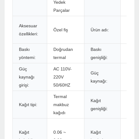
Yedek
Parçalar
58m
Aksesuar
Özel fiş
Ürün adı:
terma
özellikleri:
yazıcı
Baskı
Doğrudan
Baskı
48m
yöntemi:
termal
genişliği:
Güç
AC 110V-
Güç
kaynağı
220V
DC 12
kaynağı:
girişi:
50/60HZ
Termal
Kağıt
Kağıt tipi:
makbuz
58m
genişliği:
kağıdı
Manu
Kağıt
0.06 ~
Kağıt
yırtıl