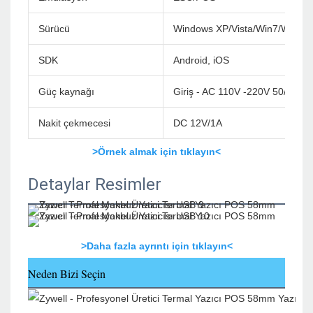
Sürücü
Windows XP/Vista/Win7/Win8/
SDK
Android, iOS
Güç kaynağı
Giriş - AC 110V -220V 50/60H
Nakit çekmecesi
DC 12V/1A
>Örnek almak için tıklayın<
Detaylar Resimler
>Daha fazla ayrıntı için tıklayın<
Neden Bizi Seçin