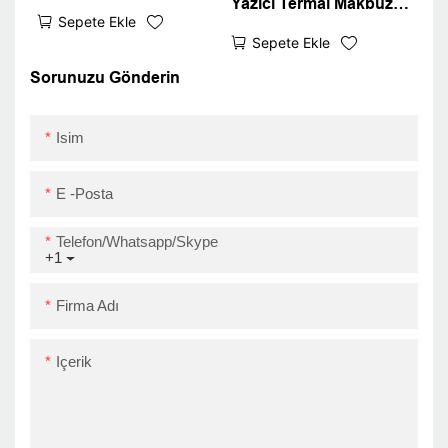
Yazıcı Termal Makbuzu
iOS Termal Makbuz
Sepete Ekle
USB Fatura Yazıcısı
Yazıcısı USB+BT
Sepete Ekle
Zywell Z58-II Eko dostu
doğrudan termal yazıcı
Sorunuzu Gönderin
USB
Isim
E -posta
Telefon/Whatsapp/Skype
+1
Firma Adı
Içerik