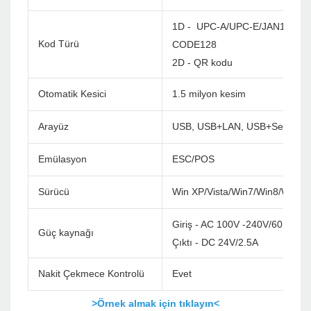
1D - UPC-A/UPC-E/JAN13(EA
Kod Türü
CODE128
2D - QR kodu
Otomatik Kesici
1.5 milyon kesim
Arayüz
USB, USB+LAN, USB+Seri+LAN
Emülasyon
ESC/POS
Sürücü
Win XP/Vista/Win7/Win8/Win1
Giriş - AC 100V -240V/60Hz
Güç kaynağı
Çıktı - DC 24V/2.5A
Nakit Çekmece Kontrolü
Evet
>Örnek almak için tıklayın<