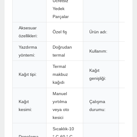
Ücretsiz
Yedek
Parçalar
Aksesuar
Özel fiş
Ürün adı:
Terma
özellikleri:
Yazdırma
Doğrudan
Kullanım:
Makbu
yöntemi:
termal
Termal
Kağıt
Kağıt tipi:
makbuz
48mm
genişliği:
kağıdı
Manuel
Kağıt
yırtılma
Çalışma
Sıcak
kesimi:
veya oto
durumu:
kesici
Sıcaklık-10
Depolama
° C-60 ° C,