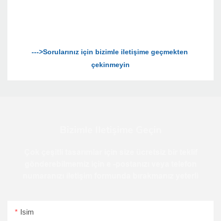
--->Sorularınız için bizimle iletişime geçmekten 
Bizimle Iletişime Geçin
Çok çeşitli tasarımlar için size ücretsiz bir teklif
gönderebilmemiz için e -postanızı veya telefon
numaranızı iletişim formunda bırakmanız yeterli
Isim