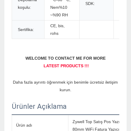
SDK:
Andro
koşulu:
Nem%10
~%90 RH
CE, bis,
Sertifika:
rohs
Daha fazla ayrıntı öğrenmek için benimle ücretsiz iletişim 
Ürünler Açıklama
Zywell Top Satış Pos Yazıcı Z
Ürün adı
80mm WiFi Fatura Yazıcısı