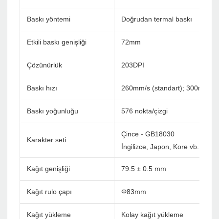
Baskı yöntemi
Doğrudan termal baskı
Etkili baskı genişliği
72mm
Çözünürlük
203DPI
Baskı hızı
260mm/s (standart); 300mm/s
Baskı yoğunluğu
576 nokta/çizgi
Çince - GB18030
Karakter seti
İngilizce, Japon, Kore vb. Özel (
Kağıt genişliği
79.5 ± 0.5 mm
Kağıt rulo çapı
Φ83mm
Kağıt yükleme
Kolay kağıt yükleme