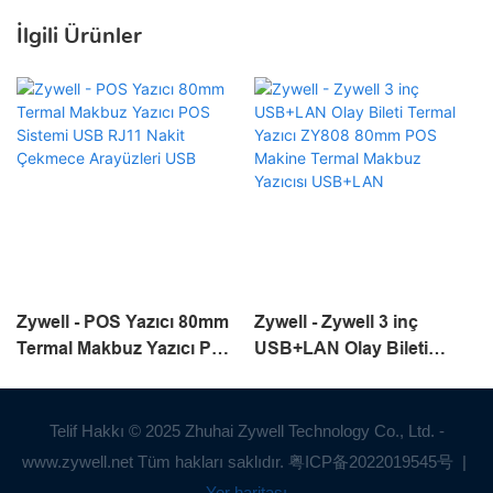
İlgili Ürünler
Zywell - POS Yazıcı 80mm
Zywell - Zywell 3 inç
Termal Makbuz Yazıcı POS
USB+LAN Olay Bileti
Sistemi USB RJ11 Nakit
Termal Yazıcı ZY808 80mm
Çekmece Arayüzleri USB
POS Makine Termal
Makbuz Yazıcısı USB+LAN
Telif Hakkı © 2025 Zhuhai Zywell Technology Co., Ltd. -
www.zywell.net Tüm hakları saklıdır.
粤ICP备2022019545号
|
Yer haritası