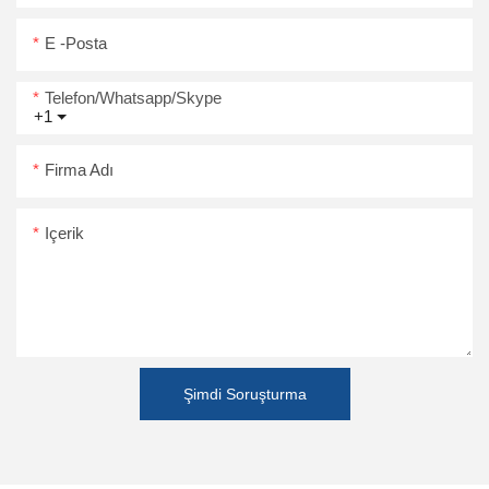
E -posta
Telefon/Whatsapp/Skype
+1
Firma Adı
Içerik
Şimdi Soruşturma