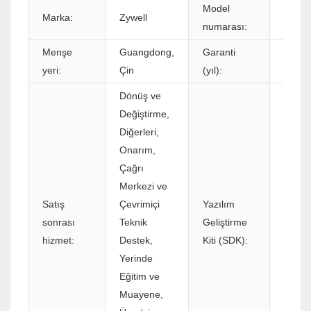
Model
Marka:
Zywell
ZY80
numarası:
Menşe
Guangdong,
Garanti
1 yıl
yeri:
Çin
(yıl):
Dönüş ve
Değiştirme,
Diğerleri,
Onarım,
Çağrı
Merkezi ve
Satış
Çevrimiçi
Yazılım
sonrası
Teknik
Geliştirme
Evet
hizmet:
Destek,
Kiti (SDK):
Yerinde
Eğitim ve
Muayene,