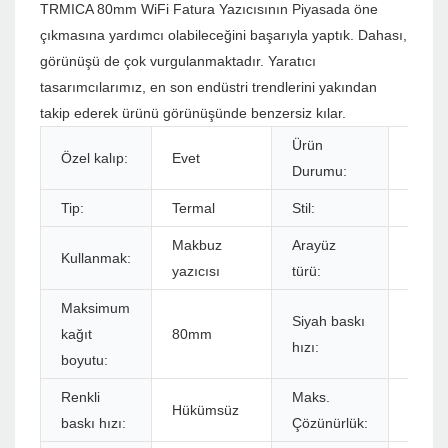
TRMICA 80mm WiFi Fatura Yazıcısının Piyasada öne
çıkmasına yardımcı olabileceğini başarıyla yaptık. Dahası,
görünüşü de çok vurgulanmaktadır. Yaratıcı
tasarımcılarımız, en son endüstri trendlerini yakından
takip ederek ürünü görünüşünde benzersiz kılar.
Ürün
Özel kalıp:
Evet
Stokl
Durumu:
Tip:
Termal
Stil:
Siyah
Makbuz
Arayüz
Kullanmak:
USB+
yazıcısı
türü:
Maksimum
Siyah baskı
kağıt
80mm
260m
hızı:
boyutu:
Renkli
Maks.
Hükümsüz
576dot
baskı hızı:
Çözünürlük: