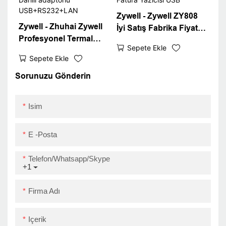
Zywell - Zywell ZY808
Zywell - Zhuhai Zywell
İyi Satış Fabrika Fiyatı
Profesyonel Termal
80mm Termal Makbuz
Sepete Ekle
Makbuz Yazıcısı 80mm
Yazıcı Otel Mutfak
Sepete Ekle
POS Bilet Yazıcısı
Siparişi Fatura Yazıcısı
ZY808 Dahili adaptörlü
Sorunuzu Gönderin
USB
USB+RS232+LAN
Isim
E -posta
Telefon/Whatsapp/Skype
+1
Firma Adı
Içerik