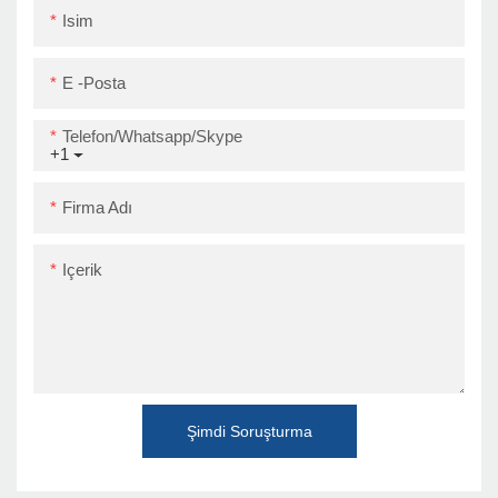
Isim
E -posta
Telefon/Whatsapp/Skype
+1
Firma Adı
Içerik
Şimdi Soruşturma