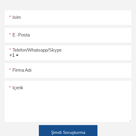
Isim
E -posta
Telefon/Whatsapp/Skype
+1
Firma Adı
Içerik
Şimdi Soruşturma