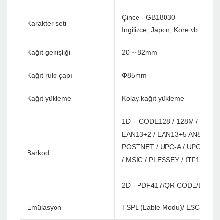
Çince - GB18030
Karakter seti
İngilizce, Japon, Kore vb. Özel (
Kağıt genişliği
20 ~ 82mm
Kağıt rulo çapı
Φ85mm
Kağıt yükleme
Kolay kağıt yükleme
1D - CODE128 / 128M / EAN12
EAN13+2 / EAN13+5 AN8 / EAN
POSTNET / UPC-A / UPCA+2 / 
Barkod
/ MSIC / PLESSEY / ITF14 / E
2D - PDF417/QR CODE/DATA 
Emülasyon
TSPL (Lable Modu)/ ESC/ POS