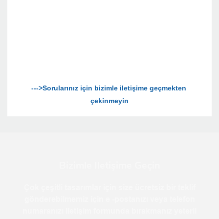
--->Sorularınız için bizimle iletişime geçmekten 
Bizimle Iletişime Geçin
Çok çeşitli tasarımlar için size ücretsiz bir teklif
gönderebilmemiz için e -postanızı veya telefon
numaranızı iletişim formunda bırakmanız yeterli