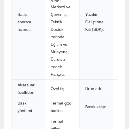
Merkezi ve
Satış
Çevrimiçi
Yazılım
sonrası
Teknik
Geliştirme
Evet
hizmet:
Destek,
Kiti (SDK):
Yerinde
Eğitim ve
Muayene,
Ücretsiz
Yedek
Parçalar
Aksesuar
Özel fiş
Ürün adı:
80mm
özellikleri:
Baskı
Termal çizgi
Basılı kalıp:
Etike
yöntemi:
baskısı
Termal
etiket