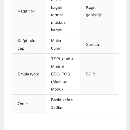
kağıdı,
Kağıt
Kağıt tipi:
20 ~
termal
genişliği:
makbuz
kağıdı
Kağıt rulo
Maks.
Sürücü:
Winxp
çapı:
85mm
TSPL (Lable
Modu)/
Emülasyon:
ESC/ POS
SDK:
Andro
(Makbuz
Modu)
Baskı kafası
Ömür:
150km