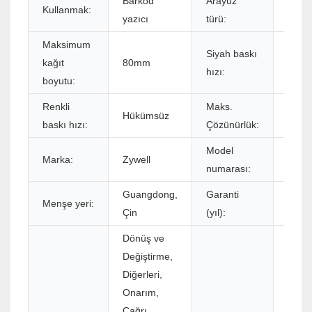
Barkod
Arayüz
Kullanmak:
USB
yazıcı
türü:
Maksimum
Siyah baskı
kağıt
80mm
152m
hızı:
boyutu:
Renkli
Maks.
Hükümsüz
576do
baskı hızı:
Çözünürlük:
Model
Marka:
Zywell
ZY60
numarası:
Guangdong,
Garanti
Menşe yeri:
1 yıl
Çin
(yıl):
Dönüş ve
Değiştirme,
Diğerleri,
Onarım,
Çağrı