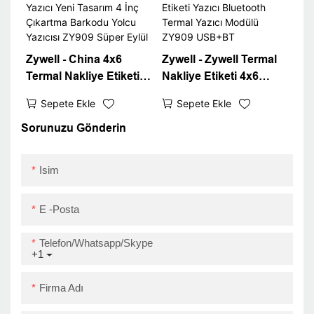
Zywell - China 4x6
Zywell - Zywell Termal
Termal Nakliye Etiketi
Nakliye Etiketi 4x6
Yazıcı Yeni Tasarım 4
Nakliye Etiketi Yazıcı
Sepete Ekle
Sepete Ekle
İnç Çıkartma Barkodu
Bluetooth Termal Yazıcı
Yolcu Yazıcısı ZY909
Modülü ZY909 USB+BT
Sorunuzu Gönderin
Süper Eylül
Isim
E -posta
Telefon/Whatsapp/Skype
+1
Firma Adı