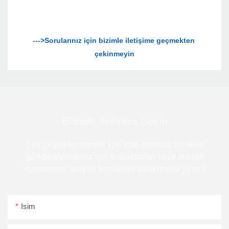
--->Sorularınız için bizimle iletişime geçmekten 
Bizimle Iletişime Geçin
Çok çeşitli tasarımlar için size ücretsiz bir teklif
gönderebilmemiz için e -postanızı veya telefon
numaranızı iletişim formunda bırakmanız yeterli
Isim