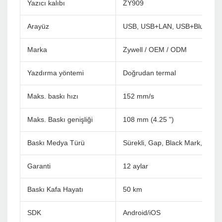
Yazıcı kalıbı
ZY909
Arayüz
USB, USB+LAN, USB+Bluetoot
Marka
Zywell / OEM / ODM
Yazdırma yöntemi
Doğrudan termal
Maks. baskı hızı
152 mm/s
Maks. Baskı genişliği
108 mm (4.25 ")
Baskı Medya Türü
Sürekli, Gap, Black Mark, Fan ka
Garanti
12 aylar
Baskı Kafa Hayatı
50 km
SDK
Android/iOS