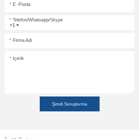
E -posta
Telefon/Whatsapp/Skype
+1
Firma Adı
Içerik
Şimdi Soruşturma