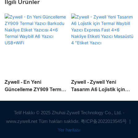
İlgili Ürünler
Zywell - En Yeni
Zywell - Zywell Yeni
Güncelleme ZY909 Termal
Tasarım A6 Lojistik için
Yazıcı Barkodu Nakliye
Termal Waybill Yazıcı
Etiket Yazıcısı 4x6 Termal
Express Fast 4x6 Nakliye
Waybill A6 Yazıcı
Etiketi Yazıcı Masaüstü 4
Telif Hakkı © 2025 Zhuhai Zywell Technology Co., Ltd. -
USB+WiFi
"Etiket Yazıcı
www.zywell.net Tüm hakları saklıdır.
粤ICP备2022019545号
|
Yer haritası