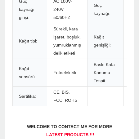
Güç
AC 100V-
Güç
kaynağı
240V
DC 
kaynağı:
girişi:
50/60HZ
Sürekli, kara
işaret, boşluk,
Kağıt
Kağıt tipi:
30-
yumruklanmış
genişliği:
delik etiketi
Baskı Kafa
Kağıt
Fotoelektrik
Konumu
Mikr
sensörü:
Tespit:
CE, BIS,
Sertifika:
FCC, ROHS