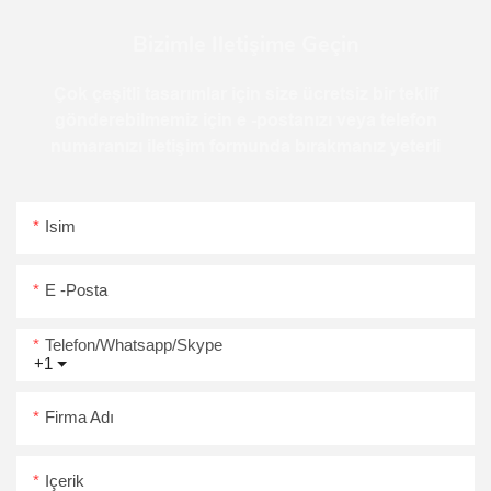
Bizimle Iletişime Geçin
Çok çeşitli tasarımlar için size ücretsiz bir teklif
gönderebilmemiz için e -postanızı veya telefon
numaranızı iletişim formunda bırakmanız yeterli
Isim
E -posta
Telefon/Whatsapp/Skype
+1
Firma Adı
Içerik