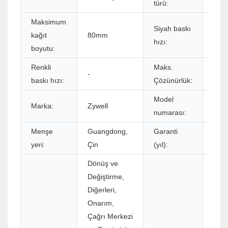
türü:
Maksimum
Siyah baskı
kağıt
80mm
80 
hızı:
boyutu:
Renkli
Maks.
-
203
baskı hızı:
Çözünürlük:
Model
Marka:
Zywell
ZM0
numarası:
Menşe
Guangdong,
Garanti
1 yıl
yeri:
Çin
(yıl):
Dönüş ve
Değiştirme,
Diğerleri,
Onarım,
Çağrı Merkezi