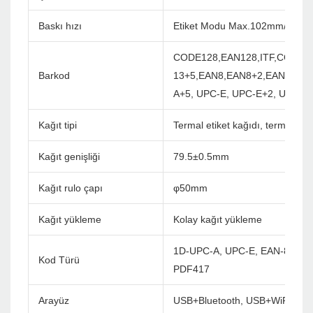
Baskı hızı
Etiket Modu Max.102mm/srece
CODE128,EAN128,ITF,CODE3
Barkod
13+5,EAN8,EAN8+2,EAN8+5,
A+5, UPC-E, UPC-E+2, UPC-
Kağıt tipi
Termal etiket kağıdı, termal ma
Kağıt genişliği
79.5±0.5mm
Kağıt rulo çapı
φ50mm
Kağıt yükleme
Kolay kağıt yükleme
1D-UPC-A, UPC-E, EAN-8, EAN-
Kod Türü
PDF417
Arayüz
USB+Bluetooth, USB+WiFi