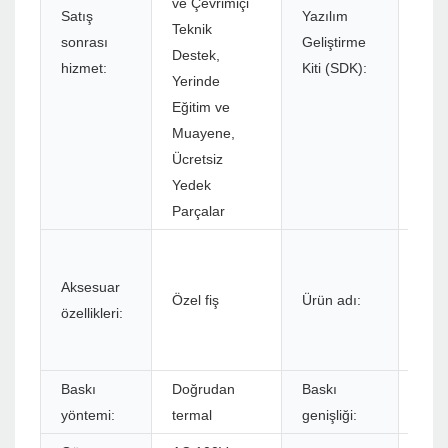
ve Çevrimiçi
Satış
Yazılım
Teknik
sonrası
Geliştirme
Evet
Destek,
hizmet:
Kiti (SDK):
Yerinde
Eğitim ve
Muayene,
Ücretsiz
Yedek
Parçalar
Min
Taşı
Aksesuar
Özel fiş
Ürün adı:
Term
özellikleri:
Etik
Yazı
Baskı
Doğrudan
Baskı
72
yöntemi:
termal
genişliği: