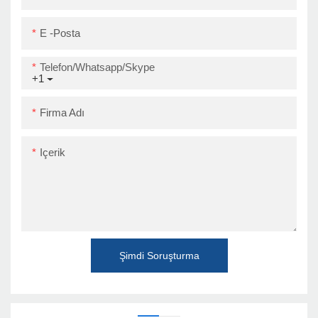
E -posta
Telefon/Whatsapp/Skype
+1
Firma Adı
Içerik
Şimdi Soruşturma