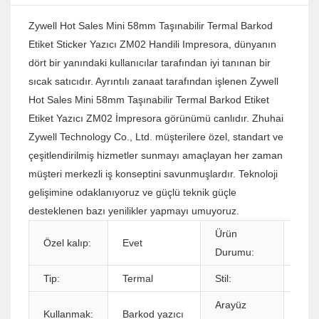
Zywell Hot Sales Mini 58mm Taşınabilir Termal Barkod
Etiket Sticker Yazıcı ZM02 Handili Impresora, dünyanın
dört bir yanındaki kullanıcılar tarafından iyi tanınan bir
sıcak satıcıdır. Ayrıntılı zanaat tarafından işlenen Zywell
Hot Sales Mini 58mm Taşınabilir Termal Barkod Etiket
Etiket Yazıcı ZM02 İmpresora görünümü canlıdır. Zhuhai
Zywell Technology Co., Ltd. müşterilere özel, standart ve
çeşitlendirilmiş hizmetler sunmayı amaçlayan her zaman
müşteri merkezli iş konseptini savunmuşlardır. Teknoloji
gelişimine odaklanıyoruz ve güçlü teknik güçle
desteklenen bazı yenilikler yapmayı umuyoruz.
Ürün
Özel kalıp:
Evet
Sto
Durumu:
Tip:
Termal
Stil:
Siya
Arayüz
Kullanmak:
Barkod yazıcı
USB