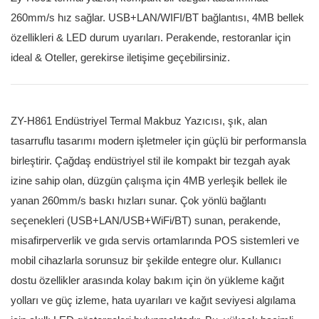
260mm/s hız sağlar. USB+LAN/WIFI/BT bağlantısı, 4MB bellek
özellikleri & LED durum uyarıları. Perakende, restoranlar için
ideal & Oteller, gerekirse iletişime geçebilirsiniz.
ZY-H861 Endüstriyel Termal Makbuz Yazıcısı, şık, alan
tasarruflu tasarımı modern işletmeler için güçlü bir performansla
birleştirir. Çağdaş endüstriyel stil ile kompakt bir tezgah ayak
izine sahip olan, düzgün çalışma için 4MB yerleşik bellek ile
yanan 260mm/s baskı hızları sunar. Çok yönlü bağlantı
seçenekleri (USB+LAN/USB+WiFi/BT) sunan, perakende,
misafirperverlik ve gıda servis ortamlarında POS sistemleri ve
mobil cihazlarla sorunsuz bir şekilde entegre olur. Kullanıcı
dostu özellikler arasında kolay bakım için ön yükleme kağıt
yolları ve güç izleme, hata uyarıları ve kağıt seviyesi algılama