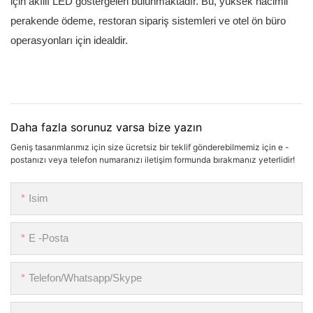
için akıllı LED göstergeleri bulunmaktadır. Bu, yüksek hacimli
perakende ödeme, restoran sipariş sistemleri ve otel ön büro
operasyonları için idealdir.
Daha fazla sorunuz varsa bize yazın
Geniş tasarımlarımız için size ücretsiz bir teklif gönderebilmemiz için e -
postanızı veya telefon numaranızı iletişim formunda bırakmanız yeterlidir!
Isim
E -posta
Telefon/Whatsapp/Skype