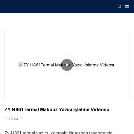
ZY-H861Termal Makbuz Yazıcı İşletme Videosu
2025-04-29
Zy-H861 termal yazıcı, kompakt bir tezgah tasarımında