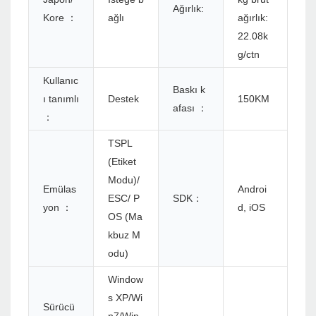
Ağırlık:
Kore ：
ağlı
ağırlık:
22.08k
g/ctn
Kullanıc
Baskı k
ı tanımlı
Destek
150KM
afası ：
：
TSPL
(Etiket
Modu)/
Emülas
Androi
ESC/ P
SDK：
yon ：
d, iOS
OS (Ma
kbuz M
odu)
Window
s XP/Wi
Sürücü