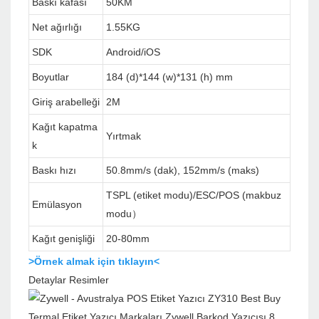
Baskı kafası
50KM
Net ağırlığı
1.55KG
SDK
Android/iOS
Boyutlar
184 (d)*144 (w)*131 (h) mm
Giriş arabelleği
2M
Kağıt kapatma
Yırtmak
k
Baskı hızı
50.8mm/s (dak), 152mm/s (maks)
TSPL (etiket modu)/ESC/POS (makbuz
Emülasyon
modu）
Kağıt genişliği
20-80mm
>Örnek almak için tıklayın<
Detaylar Resimler