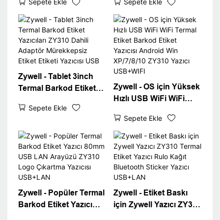
Sepete Ekle
Sepete Ekle
Zy310 DIY Baskı Kelime
Makinesi Buil -in
Barkod Pic Termal
adaptörü USB+BT
Yazıcı
Zywell - Tablet 3inch
Zywell - OS için Yüksek
Termal Barkod Etiket
Hızlı USB WiFi WiFi
Yazıcıları ZY310 Dahili
Sepete Ekle
Termal Etiket Barkod
Adaptör Mürekkepsiz
Sepete Ekle
Etiket Yazıcısı Android
Etiket Etiketi Yazıcısı
Win XP/7/8/10 ZY310
USB
Yazıcı USB+WIFI
Zywell - Popüler Termal
Zywell - Etiket Baskı
Barkod Etiket Yazıcı
için Zywell Yazıcı ZY310
80mm USB LAN
Termal Etiket Yazıcı