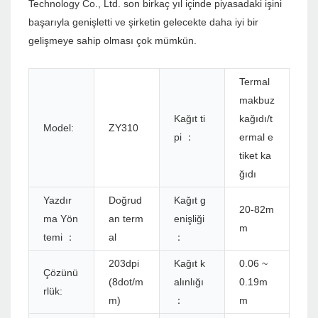
Technology Co., Ltd. son birkaç yıl içinde piyasadaki işini
başarıyla genişletti ve şirketin gelecekte daha iyi bir
gelişmeye sahip olması çok mümkün.
Termal
makbuz
Kağıt ti
kağıdı/t
Model:
ZY310
pi ：
ermal e
tiket ka
ğıdı
Yazdır
Doğrud
Kağıt g
20-82m
ma Yön
an term
enişliği
m
temi ：
al
：
203dpi
Kağıt k
0.06 ~
Çözünü
(8dot/m
alınlığı
0.19m
rlük:
m)
：
m