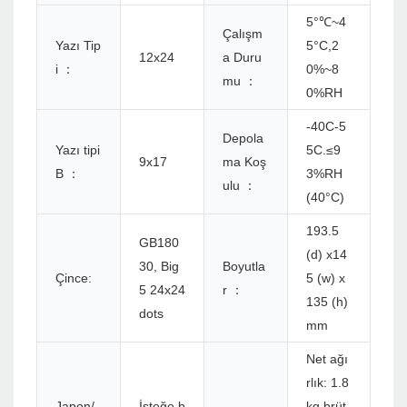
5°℃~4
Çalışm
Yazı Tip
5°C,2
12x24
a Duru
i ：
0%~8
mu ：
0%RH
-40C-5
Depola
Yazı tipi
5C.≤9
9x17
ma Koş
B ：
3%RH
ulu ：
(40°C)
193.5
GB180
(d) x14
30, Big
Boyutla
Çince:
5 (w) x
5 24x24
r ：
135 (h)
dots
mm
Net ağı
rlık: 1.8
Japon/
İsteğe b
kg brüt