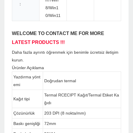
n7/Win
：
8/Win1
0/Win11
WELCOME TO CONTACT ME FOR MORE
LATEST PRODUCTS !!!
Daha fazla ayrıntı öğrenmek için benimle ücretsiz iletişim
kurun.
Ürünler Açıklama
Yazdırma yönt
Doğrudan termal
emi
Termal RCECIPT Kağıt/Termal Etiket Ka
Kağıt tipi
ğıdı
Çözünürlük
203 DPI (8 nokta/mm)
Baskı genişliği
72mm