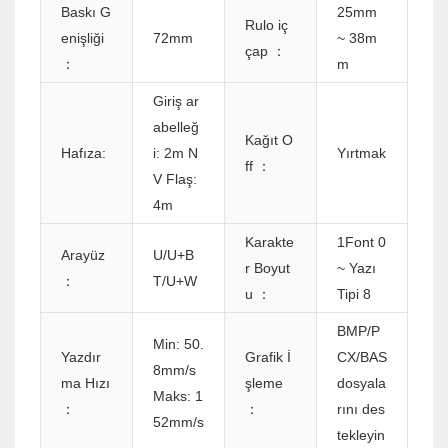
Baskı G
25mm
Rulo iç
enişliği
72mm
~ 38m
çap ：
：
m
Giriş ar
abelleğ
Kağıt O
Hafıza:
i: 2m N
Yırtmak
ff ：
V Flaş:
4m
Karakte
1Font 0
Arayüz
U/U+B
r Boyut
~ Yazı
：
T/U+W
u ：
Tipi 8
BMP/P
Min: 50.
Yazdır
Grafik İ
CX/BAS
8mm/s
ma Hızı
şleme
dosyala
Maks: 1
：
：
rını des
52mm/s
tekleyin