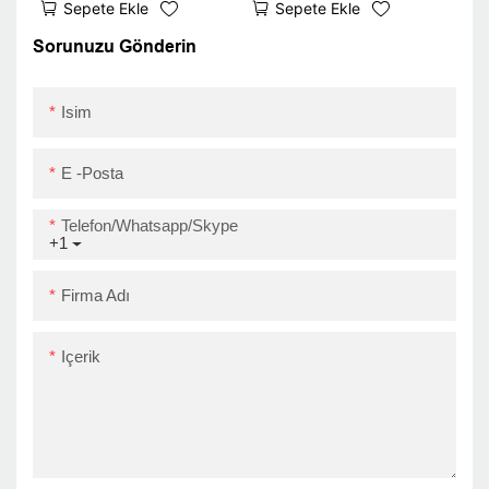
Sepete Ekle
Sepete Ekle
Arayüzü ZY310 Logo
Rulo Kağıt Bluetooth
Çıkartma Yazıcısı
Sticker Yazıcı
Sorunuzu Gönderin
USB+LAN
USB+LAN
Isim
E -posta
Telefon/Whatsapp/Skype
+1
Firma Adı
Içerik