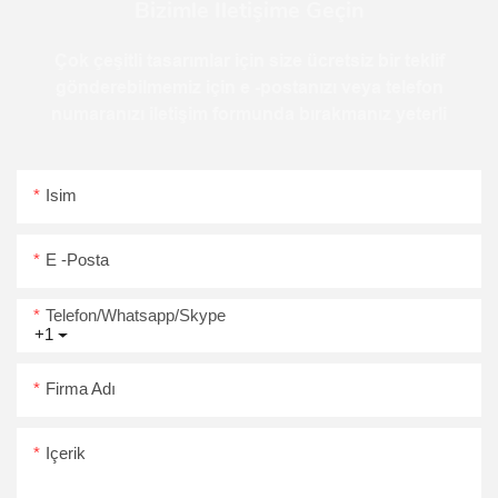
Bizimle Iletişime Geçin
Çok çeşitli tasarımlar için size ücretsiz bir teklif
gönderebilmemiz için e -postanızı veya telefon
numaranızı iletişim formunda bırakmanız yeterli
Isim
E -posta
Telefon/Whatsapp/Skype
+1
Firma Adı
Içerik