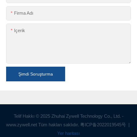
Firma Adı
Içerik
Şimdi Soruşturma
Telif Hakkı © 2025 Zhuhai Zywell Technology Co., Ltd. -
www.zywell.net Tüm hakları saklıdır.
粤ICP备2022019545号
|
Yer haritası