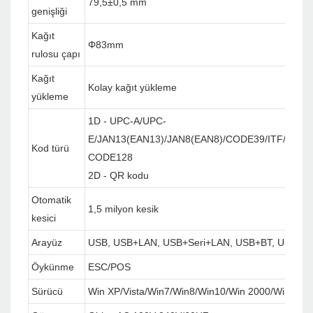
79,5±0,5 mm
genişliği
Kağıt
Φ83mm
rulosu çapı
Kağıt
Kolay kağıt yükleme
yükleme
1D - UPC-A/UPC-
E/JAN13(EAN13)/JAN8(EAN8)/CODE39/ITF/COD
Kod türü
CODE128
2D - QR kodu
Otomatik
1,5 milyon kesik
kesici
Arayüz
USB, USB+LAN, USB+Seri+LAN, USB+BT, USB+Wi
Öykünme
ESC/POS
Sürücü
Win XP/Vista/Win7/Win8/Win10/Win 2000/Win C