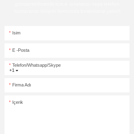
gönderebilmemiz için e -postanızı veya telefon
numaranızı iletişim formunda bırakmanız yeterli
Isim
E -posta
Telefon/Whatsapp/Skype
+1
Firma Adı
Içerik