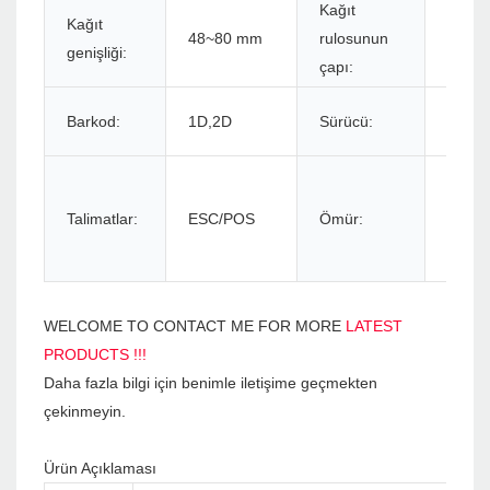
Kağıt
Kağıt
48~80 mm
rulosunun
Maks
genişliği:
çapı:
Wind
Barkod:
1D,2D
Sürücü:
OS
150 k
mesaf
Talimatlar:
ESC/POS
Ömür:
milyo
kapasi
WELCOME TO CONTACT ME FOR MORE
LATEST
PRODUCTS !!!
Daha fazla bilgi için benimle iletişime geçmekten
çekinmeyin.
Ürün Açıklaması