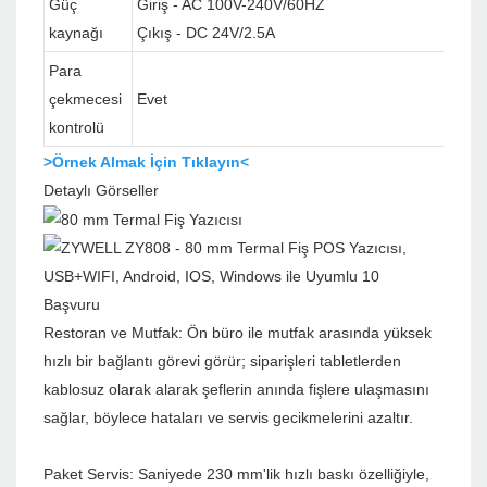
Güç
Giriş - AC 100V-240V/60HZ
kaynağı
Çıkış - DC 24V/2.5A
Para
çekmecesi
Evet
kontrolü
>Örnek Almak İçin Tıklayın<
Detaylı Görseller
Başvuru
Restoran ve Mutfak: Ön büro ile mutfak arasında yüksek
hızlı bir bağlantı görevi görür; siparişleri tabletlerden
kablosuz olarak alarak şeflerin anında fişlere ulaşmasını
sağlar, böylece hataları ve servis gecikmelerini azaltır.
Paket Servis: Saniyede 230 mm'lik hızlı baskı özelliğiyle,