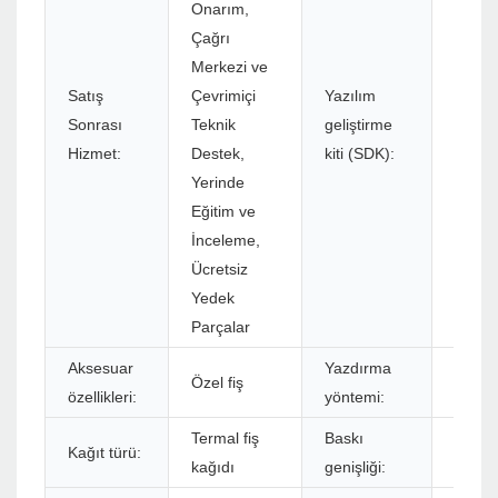
Onarım,
Çağrı
Merkezi ve
Satış
Çevrimiçi
Yazılım
Sonrası
Teknik
geliştirme
Evet
Hizmet:
Destek,
kiti (SDK):
Yerinde
Eğitim ve
İnceleme,
Ücretsiz
Yedek
Parçalar
Aksesuar
Yazdırma
Terma
Özel fiş
özellikleri:
yöntemi:
baskıs
Termal fiş
Baskı
Kağıt türü:
40~7
kağıdı
genişliği: