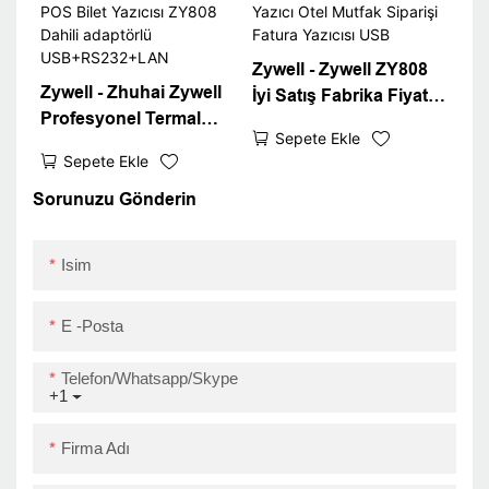
Zywell - Zywell ZY808
Zywell - Zhuhai Zywell
İyi Satış Fabrika Fiyatı
Profesyonel Termal
80mm Termal Makbuz
Sepete Ekle
Makbuz Yazıcısı 80mm
Yazıcı Otel Mutfak
Sepete Ekle
POS Bilet Yazıcısı
Siparişi Fatura Yazıcısı
ZY808 Dahili adaptörlü
Sorunuzu Gönderin
USB
USB+RS232+LAN
Isim
E -posta
Telefon/Whatsapp/Skype
+1
Firma Adı