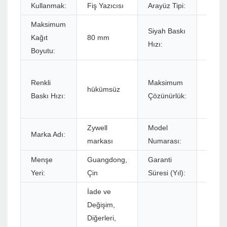
Kullanmak:
Fiş Yazıcısı
Arayüz Tipi:
USB+
Maksimum
260 
Siyah Baskı
Kağıt
80 mm
(Stand
Hızı:
Boyutu:
300 
576
Renkli
Maksimum
nokta/
hükümsüz
Baskı Hızı:
Çözünürlük:
veya 
nokta/
Zywell
Model
Marka Adı:
ZY80
markası
Numarası:
Menşe
Guangdong,
Garanti
1 Yıl
Yeri:
Çin
Süresi (Yıl):
İade ve
Değişim,
Diğerleri,