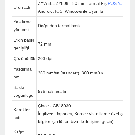
ZYWELL ZY808 - 80 mm Termal Fiş
POS Yazıcısı
,
Ürün adı
Android, IOS, Windows ile Uyumlu
Yazdırma
Doğrudan termal baskı
yöntemi
Etkin baskı
72 mm
genişliği
Çözünürlük
203 dpi
Yazdırma
260 mm/sn (standart); 300 mm/sn
hızı
Baskı
576 nokta/satır
yoğunluğu
Çince - GB18030
Karakter
İngilizce, Japonca, Korece vb. dillerde özel çeviri 
seti
bilgiler için lütfen bizimle iletişime geçin)
Kağıt