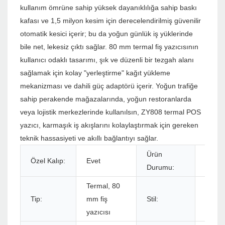
kullanım ömrüne sahip yüksek dayanıklılığa sahip baskı
kafası ve 1,5 milyon kesim için derecelendirilmiş güvenilir
otomatik kesici içerir; bu da yoğun günlük iş yüklerinde
bile net, lekesiz çıktı sağlar. 80 mm termal fiş yazıcısının
kullanıcı odaklı tasarımı, şık ve düzenli bir tezgah alanı
sağlamak için kolay "yerleştirme" kağıt yükleme
mekanizması ve dahili güç adaptörü içerir. Yoğun trafiğe
sahip perakende mağazalarında, yoğun restoranlarda
veya lojistik merkezlerinde kullanılsın, ZY808 termal POS
yazıcı, karmaşık iş akışlarını kolaylaştırmak için gereken
teknik hassasiyeti ve akıllı bağlantıyı sağlar.
Ürün
Özel Kalıp:
Evet
Stokl
Durumu:
Termal, 80
Tip:
mm fiş
Stil:
Siyah
yazıcısı