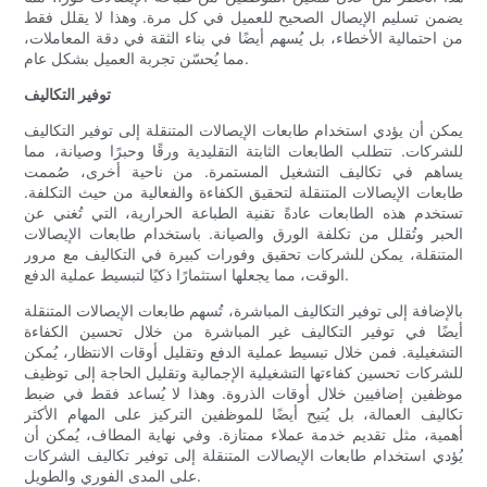
يضمن تسليم الإيصال الصحيح للعميل في كل مرة. وهذا لا يقلل فقط
من احتمالية الأخطاء، بل يُسهم أيضًا في بناء الثقة في دقة المعاملات،
مما يُحسّن تجربة العميل بشكل عام.
توفير التكاليف
يمكن أن يؤدي استخدام طابعات الإيصالات المتنقلة إلى توفير التكاليف
للشركات. تتطلب الطابعات الثابتة التقليدية ورقًا وحبرًا وصيانة، مما
يساهم في تكاليف التشغيل المستمرة. من ناحية أخرى، صُممت
طابعات الإيصالات المتنقلة لتحقيق الكفاءة والفعالية من حيث التكلفة.
تستخدم هذه الطابعات عادةً تقنية الطباعة الحرارية، التي تُغني عن
الحبر وتُقلل من تكلفة الورق والصيانة. باستخدام طابعات الإيصالات
المتنقلة، يمكن للشركات تحقيق وفورات كبيرة في التكاليف مع مرور
الوقت، مما يجعلها استثمارًا ذكيًا لتبسيط عملية الدفع.
بالإضافة إلى توفير التكاليف المباشرة، تُسهم طابعات الإيصالات المتنقلة
أيضًا في توفير التكاليف غير المباشرة من خلال تحسين الكفاءة
التشغيلية. فمن خلال تبسيط عملية الدفع وتقليل أوقات الانتظار، يُمكن
للشركات تحسين كفاءتها التشغيلية الإجمالية وتقليل الحاجة إلى توظيف
موظفين إضافيين خلال أوقات الذروة. وهذا لا يُساعد فقط في ضبط
تكاليف العمالة، بل يُتيح أيضًا للموظفين التركيز على المهام الأكثر
أهمية، مثل تقديم خدمة عملاء ممتازة. وفي نهاية المطاف، يُمكن أن
يُؤدي استخدام طابعات الإيصالات المتنقلة إلى توفير تكاليف الشركات
على المدى الفوري والطويل.