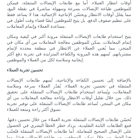
أوقات انتظار العملاء. أما مع طابعات الإيصالات المتنقلة، فيمكن
للموظفين طباعة الإيصالات بسرعة وسهولة مباشرةً في نقطة البيع،
مما يقلل أوقات الانتظار ويحسّن الإنتاجية الإجمالية. هذا لا يساعد فقط
على تنظيم صفوف الدفع، بل يتيح للموظفين أيضًا قضاء وقت أطول في
مساعدة العملاء وإتمام المعاملات.
يتيح استخدام طابعات الإيصالات المتنقلة مرونة أكبر في كيفية ومكان
إتمام المعاملات. يمكن للموظفين معالجة المعاملات من أي مكان في
المتجر، مما يُغني العملاء عن الانتظار في منطقة محددة لإتمام
مشترياتهم. تُسهم هذه المرونة والكفاءة المتزايدة في تجربة دفع أكثر
إيجابية وسلاسة لكل من العملاء والموظفين.
تحسين تجربة العملاء
بالإضافة إلى تحسين الكفاءة والإنتاجية، تُسهم طابعات الإيصالات
المتنقلة في تحسين تجربة العملاء. يُقدّر العملاء سرعة وسلاسة
المعاملات، ويُساعد استخدام طابعات الإيصالات المتنقلة على تحقيق
ذلك. من خلال تقليل أوقات الانتظار وإتاحة معالجة المعاملات من أي
مكان في المتجر، تُساعد طابعات الإيصالات المتنقلة على توفير تجربة
تسوق أكثر راحة ومتعة للعملاء.
تُحسّن طابعات الإيصالات المتنقلة تجربة العملاء من خلال تحسين دقتها.
فمع الطابعات الثابتة التقليدية، يزداد خطر الخطأ البشري في الحصول
على الإيصال الصحيح للمعاملة. أما طابعات الإيصالات المتنقلة فتُجنّب
هذا الخطر من خلال تمكين الموظفين من طباعة الإيصالات فورًا، مما