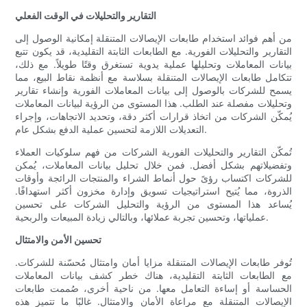
التقارير والتحليلات في الوقت الفعلي
من أهم فوائد استخدام طابعات الإيصالات المتنقلة إمكانية الوصول إلى
التقارير والتحليلات الفورية. مع الطابعات الثابتة التقليدية، قد يكون تتبع
بيانات المعاملات وتحليلها عملية يدوية تستغرق وقتًا طويلاً. مع ذلك،
تتكامل طابعات الإيصالات المتنقلة بسلاسة مع أنظمة نقاط البيع، مما
يسمح للشركات بالوصول إلى بيانات المعاملات الفورية وإنشاء تقارير
وتحليلات مفصلة عند الطلب. هذا المستوى من الرؤية لبيانات المعاملات
يُمكّن الشركات من اتخاذ قرارات أكثر دقة، وتحديد الاتجاهات، وإجراء
التعديلات اللازمة لتحسين عملية الدفع بشكل عام.
تُمكّن التقارير والتحليلات الفورية الشركات من فهم سلوكيات العملاء
وتفضيلاتهم بشكل أفضل. فمن خلال تحليل بيانات المعاملات، يُمكن
للشركات اكتساب رؤىً حول أنماط الشراء والمنتجات الرائجة وأوقات
الذروة، مما يُتيح استراتيجيات تسويق وإدارة مخزون أكثر استهدافًا.
يُساعد هذا المستوى من الرؤية والتحليل الشركات على تحسين
عملياتها، وتحسين تجربة عملائها، وبالتالي زيادة المبيعات والربحية.
تحسين الأمن والامتثال
تُوفر طابعات الإيصالات المتنقلة مزايا أمان وامتثال مُحسّنة للشركات.
مع الطابعات الثابتة التقليدية، هناك خطر كشف بيانات المعاملات
الحساسة أو إساءة التعامل معها. من ناحية أخرى، صُممت طابعات
الإيصالات المتنقلة مع مراعاة الأمان والامتثال. غالبًا ما تتميز هذه