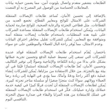
الطابعات بتشفير متقدم واتصال بلوتوث آمن، مما يضمن حماية بيانات
المعاملات الحساسة من الوصول غير المصرح به أو التنصت.
بالإضافة إلى تحسين الأمان، تُساعد طابعات الإيصالات المتنقلة
الشركات على الامتثال للوائح ومعايير القطاع. تخضع العديد من
القطاعات، مثل قطاعي التجزئة والرعاية الصحية، للوائح صارمة لحماية
البيانات، ويُمكن استخدام طابعات الإيصالات المتنقلة مساعدة الشركات
على تلبية هذه المتطلبات. باستخدام طابعات إيصالات متنقلة آمنة
ومتوافقة مع المعايير، يُمكن للشركات تقليل مخاطر اختراق البيانات
وعدم الامتثال، مما يُوفر راحة البال للعملاء والموظفين على حدٍ سواء.
باختصار، يُقدّم استخدام طابعات الإيصالات المتنقلة فوائد عديدة
للشركات التي تسعى إلى تبسيط عملية الدفع وتحسين تجربة عملائها
بشكل عام. بدءًا من زيادة الكفاءة والإنتاجية وصولًا إلى توفير التكاليف
وتحسين الأمان، تُعدّ طابعات الإيصالات المتنقلة استثمارًا قيّمًا في أي
بيئة بيع بالتجزئة. من خلال الاستفادة من مزاياها، يُمكن للشركات إنشاء
عملية دفع أكثر راحةً ودقةً وأمانًا، مما يؤدي في النهاية إلى زيادة رضا
العملاء وولائهم. سواءً كنتَ متجرًا صغيرًا أو سلسلة متاجر تجزئة كبيرة،
يُمكن لطابعات الإيصالات المتنقلة أن تُحدث فرقًا كبيرًا في كيفية خدمة
عملائك وإدارة عملياتك. فكّر في استخدام طابعات الإيصالات المتنقلة
في عملك للاستفادة من هذه المزايا والبقاء في صدارة سوق التجزئة
التنافسي اليوم.
.