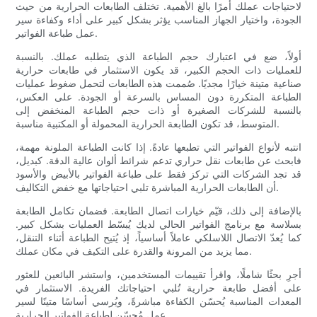
لاحتياجات عملك أمرًا بالغ الأهمية. تختلف الطابعات الحرارية من حيث
الجودة، واختيار الجهاز المناسب يؤثر بشكل كبير على أداء وكفاءة سير
عمل طباعة الفواتير.
أولاً، ضع في اعتبارك حجم الطباعة الذي يتطلبه عملك. بالنسبة
للعمليات ذات الحجم الكبير، قد يكون الاستثمار في طابعات حرارية
صناعية متينة خيارًا مجديًا. صُممت هذه الطابعات لتحمل ضغوط عمليات
الطباعة المتكررة دون المساس بالسرعة أو الجودة. على العكس،
بالنسبة للشركات الصغيرة أو ذات حجم الطباعة المنخفض إلى
المتوسط، قد تكون الطابعة الحرارية المحمولة أو المكتبية مناسبة.
انتبه لأنواع الفواتير التي تطبعها عادةً. إذا كانت الطباعة الملونة مهمة،
فابحث عن طابعات نقل حراري تدعم شرائط ألوان عالية الدقة. كبديل،
قد تجد الشركات التي تركز فقط على طباعة الفواتير بالأبيض والأسود
أن الطابعات الحرارية المباشرة تلبي احتياجاتها مع خفض التكاليف.
بالإضافة إلى ذلك، قيّم خيارات اتصال الطابعة. فضمان تكامل الطابعة
بسلاسة مع برنامج الفواتير الحالي لديك يُبسّط العمليات بشكل كبير.
كما يُعدّ الاتصال اللاسلكي عاملاً أساسياً، إذ يُتيح الطباعة أثناء التنقل،
مما يزيد من المرونة والقدرة على التكيف في مكان عملك.
أجرِ بحثًا شاملًا، واقرأ تقييمات المستخدمين، واستشر البائعين للعثور
على أفضل طابعة حرارية تُلبي احتياجاتك الفريدة. الاستثمار في
المعدات المناسبة يُحسّن الكفاءة مباشرةً، ويُرسي أساسًا متينًا لسير
عمل مُحسّن لطباعة الفواتير الحرارية.