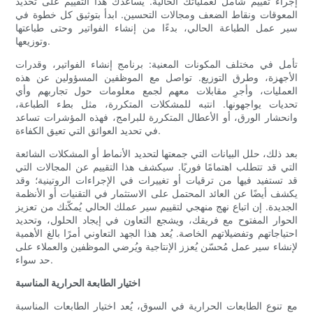
إجراء تقييم شامل لعملياتك الحالية. يساعدك هذا التقييم على تحديد
المعوقات ونقاط الضعف ومجالات التحسين. ابدأ بتوثيق كل خطوة في
سير عمل الطباعة الحالي، بدءًا من إنشاء الفواتير وحتى طباعتها
وتوزيعها.
تأمل في مختلف المكونات المعنية: برنامج إنشاء الفواتير، وقدرات
الأجهزة، وطرق التوزيع. تواصل مع الموظفين المسؤولين عن هذه
العمليات، وأجرِ مقابلات معهم لجمع معلومات حول تجاربهم وأي
تحديات يواجهونها. انتبه للمشكلات المتكررة، مثل بطء الطباعة،
وانحشار الورق، أو الأعطال المتكررة للبرامج، فهذه المؤشرات تساعد
في تحديد العوائق التي تعيق الكفاءة.
بعد ذلك، حلل البيانات التي جمعتها لتحديد الأنماط أو المشكلات الشائعة
التي قد تتطلب اهتمامًا فوريًا. سيكشف هذا التقييم عن المجالات التي
قد تستفيد فيها من ترقيات أو تغييرات في الإجراءات الروتينية؛ وقد
يكشف أيضًا عن العائد المحتمل على الاستثمار في التقنيات أو الأنظمة
الجديدة. إن اتباع نهج منهجي لتقييم سير عملك الحالي يُمكّنك من تعزيز
الحوار المفتوح مع فريقك، ويشجع التعاون في إيجاد الحلول، وتحديد
احتياجاتهم وتفضيلاتهم الخاصة. يُعد هذا الجهد التعاوني أمرًا بالغ الأهمية
لإنشاء سير عمل مُحسّن يُعزز الإنتاجية ويُرضي الموظفين والعملاء على
حد سواء.
اختيار الطابعة الحرارية المناسبة
مع تنوع الطابعات الحرارية في السوق، يُعد اختيار الطابعات المناسبة