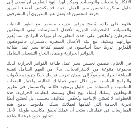
الأفكار والتحديات والتوصيات. ويمكن لهذا النهج التعاوني أن يُفضي إلى
حلول مبتكرة لتحسين سير العمل، حيث قد يكتشف أعضاء الفريق
فرصًا للتحسين قد يغفل عنها المديرون أو المشرفون.
علاوة على ذلك، يُنصح بتوفير تدريب مستمر مع تطور التقنيات
والعمليات. فالتحديثات الدورية لأفضل الممارسات تُبقي الموظفين
مُنخرطين ومُطلعين على أحدث التطورات أو ميزات البرامج، مما يُعزز
مهاراتهم ويتكيف مع بيئة الأعمال المتغيرة باستمرار. فالموظفون
المُدرَّبون تدريبًا جيدًا أساسيون في تعظيم كفاءة سير عمل طباعة
الفواتير الحرارية وضمان النجاح التشغيلي الشامل.
في الختام، يتضمن تحسين سير عمل طباعة الفواتير الحرارية لديك
مجموعة متنوعة من الاستراتيجيات، بدءًا من الفهم الشامل لتقنية
الطباعة الحرارية وصولًا إلى ضمان تدريب فريقك جيدًا وتزويده بالأدوات
والبرامج المناسبة. من خلال تقييم عملياتك الحالية، واختيار المعدات
المناسبة، والاستفادة من حلول برمجية فعّالة، والاستثمار في تطوير
الموظفين، يمكنك إنشاء نهج فعال ومبسط للطباعة الحرارية. هذه
الخطوات لا تُحسّن الإنتاجية وتُخفّض التكاليف فحسب، بل تُحسّن أيضًا
تجربة الخدمة التي تُقدّمها لعملائك بشكل ملحوظ. بدمج هذه
الممارسات في عملياتك، ستجد أن عملك يُحقق مكاسب طويلة الأجل
تتجاوز حدود غرفة الطباعة.
.