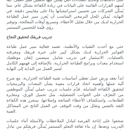
تُسهم القرارات القائمة على البيانات في زيادة الكفاءة بشكل عام، مما
يُمكّن الشركات من تحسين استراتيجياتها بناءً على مقاييس دقيقة. في
النهاية، يُمكن للحل البرمجي المناسب أن يُعزز سير عمل الطباعة
الحرارية لديك من خلال تقليل الأخطاء، وتسريع أوقات المعالجة، وتوفير
رؤى قيّمة للتحسين المستمر.
تدريب فريقك لتحقيق النجاح
حتى مع أحدث التقنيات والأنظمة، تعتمد فعالية سير عمل طباعة
الفواتير الحرارية لديك بشكل كبير على خبرة فريقك ومعرفته
بالعمليات. الاستثمار في تدريب شامل سيضمن إتقان موظفيك
استخدام معدات وبرامج الطباعة الحرارية، بالإضافة إلى فهمهم الكامل
لسير العمل من البداية إلى النهاية.
ابدأ بعقد ورش عمل تغطي أساسيات تقنية الطباعة الحرارية، مع شرح
آلية عملها وأهمية اتخاذ قرارات معينة بشأن المعدات والبرمجيات
لتحقيق الكفاءة الشاملة. قدّم جلسات تدريب عملي تُمكّن الموظفين
من التعرّف على الجوانب التشغيلية، مثل تحميل الورق، ومعايرة
الطابعات، واستكشاف الأخطاء الشائعة وإصلاحها. ستعزز هذه الكفاءة
الثقة بالنفس وتقلل من وقت التوقف عن العمل الناتج عن المشاكل
الفنية.
شجعوا على إتاحة الفرصة لتبادل الملاحظات والأسئلة أثناء جلسات
التدريب وبعدها. إن بناء ثقافة التعلم المستمر يُمكّن فريقكم من تبادل