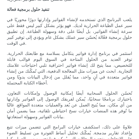
تنفيذ حلول برمجية فعالة
يلعب البرنامج الذي تستخدمه لإنشاء الفواتير وإدارتها دورًا محوريًا في
سير عمل الطباعة الحرارية لديك. فهو يؤثر بشكل كبير ليس فقط على
سرعة إنشاء الفواتير، بل أيضًا على دقة وسهولة الطباعة. إن تطبيق
حلول برمجية فعّالة يُحسّن سير عملك بشكل عام ويؤدي إلى توفير كبير
في الوقت.
استثمر في برنامج إدارة فواتير يتكامل بسلاسة مع طابعتك الحرارية.
توفر العديد من الحلول المتاحة في السوق اليوم قوالب قابلة
للتخصيص، مما يتيح لك إنشاء فواتير احترافية تلبي احتياجات علامتك
التجارية. ابحث عن ميزات مثل المعالجة الدفعية، التي تُمكّنك من إنشاء
فواتير متعددة في آنٍ واحد، مما يُقلل من إدخال البيانات يدويًا ومن
أخطاء الكتابة المحتملة.
تُحسّن الحلول السحابية أيضًا إمكانية الوصول وإمكانات التعاون.
باختيارك برنامجًا سحابيًا، يُمكن لفريقك الوصول إلى الفواتير وإدارتها
من أي مكان، مما يُتيح العمل عن بُعد والعمليات متعددة المواقع. غالبًا
ما تُوفر هذه المنصات خيارات نسخ احتياطي تلقائية، مما يضمن أمان
بيانات الفواتير وسهولة استعادتها.
علاوةً على ذلك، استكشف خيارات البرامج التي تتضمن ميزات تتبع
وإعداد تقارير مدمجة. يُمكّنك تحليل أنماط الفوترة من تسليط الضوء
على الاتجاهات وتحديد المجالات التي يُمكن فيها تحسين سير العمل. كما