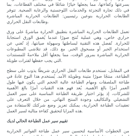
بسرعتها وكفاءتها، مما يجعلها خيارًا شائعًا في مختلف القطاعات، بما
في ذلك تجارة التجزئة والخدمات اللوجستية والرعاية الصحية. تتوفر
الطابعات الحرارية بنوعين رئيسيين: الطابعات الحرارية المباشرة
وطابعات النقل الحراري.
تعمل الطابعات الحرارية المباشرة بتطبيق الحرارة مباشرةً على ورق
حراري خاص، وهي عملية تُنتج صورًا عندما يُغمق الورق استجابةً
للحرارة. تُفضل هذه التقنية لبساطتها وسهولة صيانتها، إذ تُغني عن
استخدام الحبر أو مسحوق الحبر. مع ذلك، قد تتلاشى المطبوعات
الحرارية المباشرة بمرور الوقت، مما يجعلها أقل ملاءمةً للمستندات
التي يجب حفظها لفترات طويلة.
في المقابل، تستخدم طابعات النقل الحراري شريطًا يذوب على سطح
الطباعة، منتجًا صورًا متينة وطويلة الأمد. يُستخدم هذا النوع عادةً في
طباعة الملصقات ومهام الطباعة عالية الحجم التي يكون فيها طول
العمر أمرًا بالغ الأهمية. يُعد فهم هذه التقنيات أمرًا بالغ الأهمية
للشركات، إذ يؤثر اختيار طريقة الطباعة المناسبة على سير العمل
التشغيلي والتكاليف وجودة المنتج النهائي. من خلال التعرف على
تعقيدات الطباعة الحرارية، يمكنك تعزيز وضع شركتك للاستفادة من
هذه المزايا لتحقيق كفاءة مثالية لسير العمل.
تقييم سير عمل الطباعة الحالي لديك
من الخطوات الأساسية لتحسين سير عمل طباعة الفواتير الحرارية