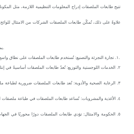
تتيح طابعات الملصقات إدراج المعلومات التنظيمية اللازمة، مثل المكو
علاوةً على ذلك، تُمكّن طابعات الملصقات الشركات من الامتثال للوائح 
يمكن رؤية تأثير طابعات الملصقات عبر مجموعة واسعة من الصناعات، حيث يعد التعرف الدقيق على المنتجات والترميز الشريطي والامتثال أمرًا ضروريًا.
١. تجارة التجزئة والتصنيع: تُستخدم طابعات الملصقات على نطاق واسع لإنشاء ملصقات الأسعار، وبطاقات المنتجات، وملصقات المخزون. فهي تُسهّل إدارة المخزون بشكل أفضل، ودقة التسعير، وسلاسة عمليات نقاط البيع.
٢. الخدمات اللوجستية والتوزيع: تُعدّ طابعات الملصقات أساسيةً في إ
٣. الرعاية الصحية والأدوية: تُعد طابعات الملصقات ضرورية لطباعة 
٤. الأغذية والمشروبات: تُساعد طابعات الملصقات في طباعة ملصقات ا
٥. الحكومة والامتثال: تؤدي طابعات الملصقات دورًا محوريًا في الجه