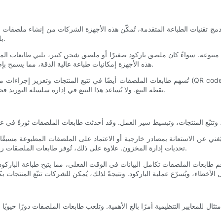
ل دمج تقنيات الطباعة المتقدمة، تُمكّن هذه الأجهزة الشركات من إنشاء ملصقات 
بل يضمن أيضًا تحديدًا دقيقًا ومتناسقًا للمنتجات على طول سلسلة التوريد.
متنوعة. سواءً كان ملصق باركود صغيرًا أو ملصق شحن كبير، تلبي طابعات الم
هذه الأجهزة إمكانيات طباعة عالية الدقة، مما يسمح بإضافة معلومات المنتج التفصيلية والشعارات والرسومات على الملصقات.
تُسهم طابعات الملصقات أيضًا في تتبع المنتجات وتعزيز إجراءات مكافحة التزوير. فمع دمج مُعرّفات فريدة
نقطة البيع. ولا يُساعد هذا التتبع في إدارة سلسلة التوريد فحسب، بل يُساعد أيضًا في تحديد المنتجات المقلدة ومنع خسائر الإيرادات.
غني عن الاستعانة بمصادر خارجية أو الاعتماد على الملصقات المطبوعة مسبقًا. ه
تحديات إدارة المخزون. علاوة على ذلك، تُوفر طابعات الملصقات رموز باركود مُتنوعة، مما يضمن التوافق مع المتطلبات الخاصة بكل قطاع.
ات الملصقات تكامل البيانات في الوقت الفعلي، مما يتيح طباعة الباركود بسلاسة من قواعد البيانات ا
متثال للمعايير التنظيمية أمرًا بالغ الأهمية. وتلعب طابعات الملصقات دورًا حي