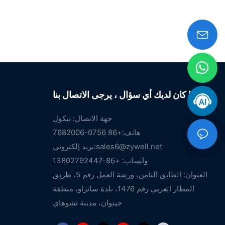
إذا كان لديك أي سؤال ، يرجى الاتصال بنا.
جهة الاتصال: نيكول
هاتف:+86 0756-7682006
sales6@zywell.net
بريد إلكتروني:
واتساب: +86-13802792447
العنوان: الطابق الثامن، ورشة العمل رقم 5، طريق
المطار الغربي رقم 1476، بلدة سانزاو، منطقة
جينوان، مدينة تشوهاي