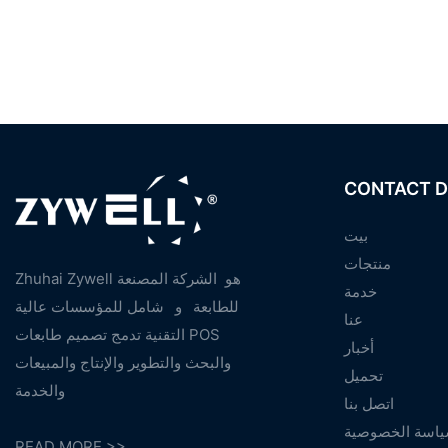
CONTACT D
بيت
منتجات
Zhuhai Zywell هو
الشركة المصنعة
خدمة
للطابعة
و
شامل للمؤسسات عالية
عنا
التقنية تدمج تصميم طابعات POS
أخبار
والبحث والتطوير والإنتاج والمبيعات
تحميل
والخدمة
اتصل بنا
اسة الخصوصية
READ MORE >>