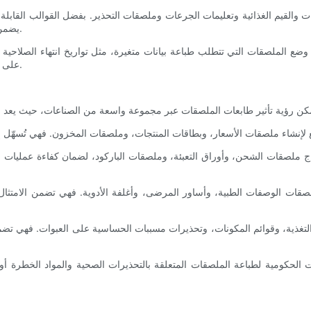
نات والقيم الغذائية وتعليمات الجرعات وملصقات التحذير. بفضل القوالب القا
يضمن استيفاء منتجاتها لمعايير السلامة وتوفير معلومات واضحة للمستهلكين.
وضع الملصقات التي تتطلب طباعة بيانات متغيرة، مثل تواريخ انتهاء الصلاحية 
على الملصقات فورًا، مما يضمن دقة وتحديثًا مستمرًا طوال دورة حياة المنتج.
نتاج ملصقات الشحن، وأوراق التعبئة، وملصقات الباركود، لضمان كفاءة عمليات ال
ملصقات الوصفات الطبية، وأساور المرضى، وأغلفة الأدوية. فهي تضمن الامتثال
لتغذية، وقوائم المكونات، وتحذيرات مسببات الحساسية على العبوات. فهي تضمن
ات الحكومية لطباعة الملصقات المتعلقة بالتحذيرات الصحية والمواد الخطرة أو