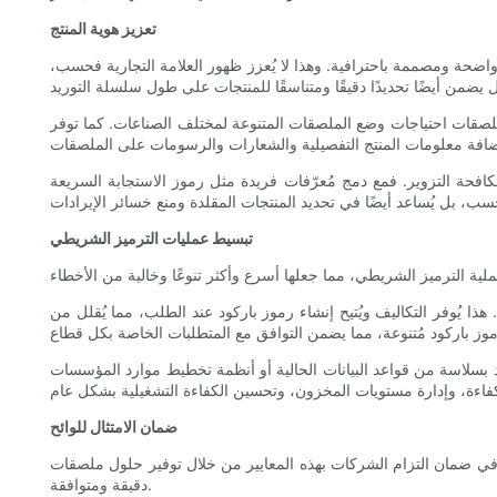
تعزيز هوية المنتج
واضحة ومصممة باحترافية. وهذا لا يُعزز ظهور العلامة التجارية فحسب،
لصقات احتياجات وضع الملصقات المتنوعة لمختلف الصناعات. كما توفر
 مثل رموز الاستجابة السريعة (QR code) أو الأرقام التسلسلية، يُمكن للشركات تتبّع المنتجات من التصنيع إلى
تبسيط عمليات الترميز الشريطي
ذا يُوفر التكاليف ويُتيح إنشاء رموز باركود عند الطلب، مما يُقلل من
لحالية أو أنظمة تخطيط موارد المؤسسات (ERP). يضمن هذا التكامل نقلًا دقيقًا للمعلومات،
ضمان الامتثال للوائح
ويًا في ضمان التزام الشركات بهذه المعايير من خلال توفير حلول ملصقات
دقيقة ومتوافقة.