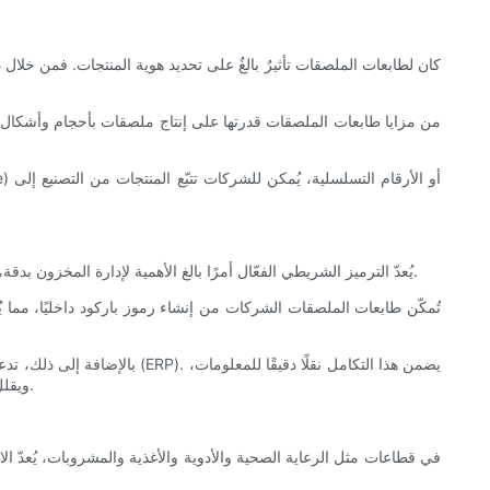
كان لطابعات الملصقات تأثيرٌ بالغٌ على تحديد هوية المنتجات. فمن خلا
من مزايا طابعات الملصقات قدرتها على إنتاج ملصقات بأحجام وأشكال 
يُعدّ الترميز الشريطي الفعّال أمرًا بالغ الأهمية لإدارة المخزون بدقة، وتتبّع المنتجات، وتبسيط سير العمل. وقد أحدثت طابعات الملصقات ثورةً في عملية الترميز الشريطي، مما جعلها أسرع وأكثر تنوعًا وخالية من الأخطاء.
تُمكّن طابعات الملصقات الشركات من إنشاء رموز باركود داخليًا، مما يُ
بالإضافة إلى ذلك، تدعم طابع
ويقلل الأخطاء، ويُسرّع عملية الباركود. ونتيجةً لذلك، يُمكن للشركات تتبّع المنتجات بكفاءة، وإدارة مستويات المخزون، وتحسين الكفاءة التشغيلية بشكل عام.
في قطاعات مثل الرعاية الصحية والأدوية والأغذية والمشروبات، يُعدّ الا