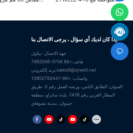
أنظمة ويندوز، وiOS، وأندرويد،
بمنفذ USB + واي فاي
وتدعم USB وWIFI
إذا كان لديك أي سؤال ، يرجى الاتصال بنا.
جهة الاتصال: نيكول
هاتف:+86 0756-7682006
sales6@zywell.net
بريد إلكتروني:
واتساب: +86-13802792447
العنوان: الطابق الثامن، ورشة العمل رقم 5، طريق
المطار الغربي رقم 1476، بلدة سانزاو، منطقة
جينوان، مدينة تشوهاي