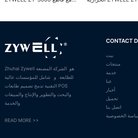
منفذ USB + LAN / USB + WiFi
تلقائي
وتوث (اختياري) - أسود
CONTACT D
بيت
منتجات
Zhuhai Zywell هو
الشركة المصنعة
خدمة
للطابعة
و
شامل للمؤسسات عالية
عنا
التقنية تدمج تصميم طابعات POS
أخبار
والبحث والتطوير والإنتاج والمبيعات
تحميل
والخدمة
اتصل بنا
اسة الخصوصية
READ MORE >>