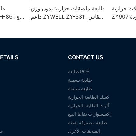
حرارية ZYWELL
طابعة ملصقات حرارية بدون ورق
طاب
ZY907 مقاس 80 مم مزودة
داعم ZYWELL ZY-3311 مقاس
80 مم
/ بل
ETAILS
CONTACT US
طابعة POS
طابعة تسمية
طابعة متنقلة
كشك الطابعة الحرارية
آليات الطابعة الحرارية
إكسسوارات نقاط البيع
طابعة مصفوفة نقطة
الملحقات الأخرى
سي