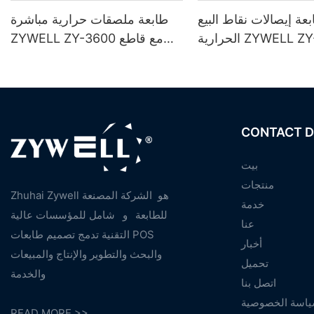
عة إيصالات نقاط البيع
طابعة ملصقات حرارية مباشرة
الحرارية ZYWELL ZY-H861 مع
ZYWELL ZY-3600 مع قاطع
منفذ USB + LAN / USB + WiFi
تلقائي
وتوث (اختياري) - أسود
CONTACT D
بيت
منتجات
Zhuhai Zywell هو
الشركة المصنعة
خدمة
للطابعة
و
شامل للمؤسسات عالية
عنا
التقنية تدمج تصميم طابعات POS
أخبار
والبحث والتطوير والإنتاج والمبيعات
تحميل
والخدمة
اتصل بنا
اسة الخصوصية
READ MORE >>