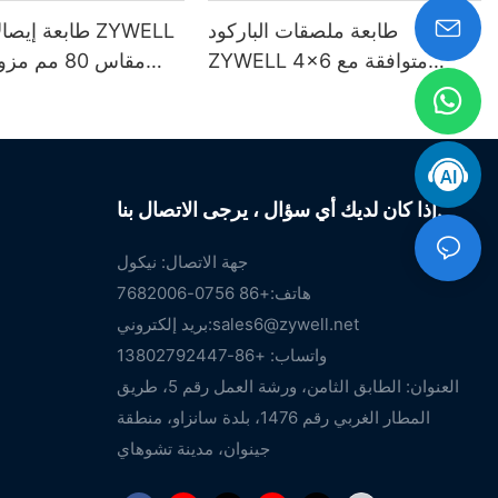
طابعة ملصقات الباركود
طابعة إيصالات 
ZYWELL 4x6 متوافقة مع
أنظمة ويندوز، وiOS، وأندرويد،
بمنفذ USB + واي فاي
وتدعم USB وWIFI
إذا كان لديك أي سؤال ، يرجى الاتصال بنا.
جهة الاتصال: نيكول
هاتف:+86 0756-7682006
sales6@zywell.net
بريد إلكتروني:
واتساب: +86-13802792447
العنوان: الطابق الثامن، ورشة العمل رقم 5، طريق
المطار الغربي رقم 1476، بلدة سانزاو، منطقة
جينوان، مدينة تشوهاي