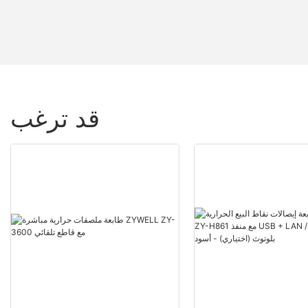
قد ترغب