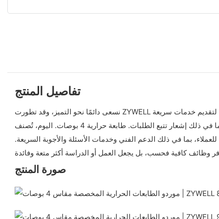
تفاصيل المنتج
نسعى دائمًا نحو التميز، وقد تطورت ZYWELL لتصبح شركة رائدة في السوق وموجهة نحو العملاء. نركز على تعزيز قدرات البحث العلمي وإتمام أعمال الخدمات. أنشأنا قسمًا لخدمة العملاء لتقديم خدمات سريعة
للعملاء بشكل أفضل، بما في ذلك إشعار تتبع الطلبات. طابعة حرارية 4 بوصات. اليوم، تُصنف ZYWELL في صدارة الموردين المحترفين ذوي الخبرة في هذا المجال. يمكننا تصميم وتطوير وتصنيع وبيع سلاسل
عملاء، بما في ذلك الدعم الفني وخدمات الأسئلة والأجوبة السريعة.
صورة المنتج