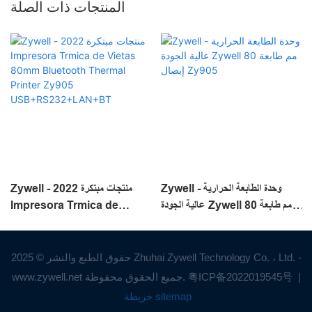
المنتجات ذات الصلة
Zywell - وحدة الطابعة الحرارية
Zywell - منتجات مبتكرة 2022
عالية الجودة Zywell 80 مم طابعة
Impresora Trmica de
إيصال Zy905
Vietas 80mm Bluetooth
Thermal Printer Zy905
USB+RS232+LAN+BT
حقوق الطبع والنشر © 2025 Zhuhai Zywell Technology Co. ، Ltd. -
|
粤ICP备2022019545号
www.zywell.net جميع الحقوق محفوظة.
خريطة sitemap