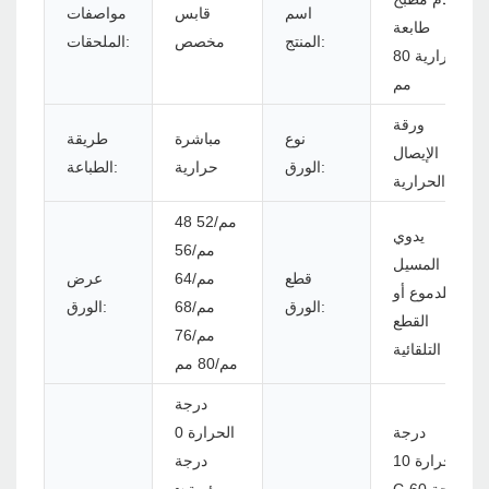
اسم
قابس
مواصفات
طابعة
المنتج:
مخصص
الملحقات:
حرارية 80
مم
ورقة
نوع
مباشرة
طريقة
الإيصال
الورق:
حرارية
الطباعة:
الحرارية
48 مم/52
يدوي
مم/56
المسيل
قطع
مم/64
عرض
للدموع أو
الورق:
مم/68
الورق:
القطع
مم/76
التلقائية
مم/80 مم
درجة
درجة
الحرارة 0
الحرارة 10 °
درجة