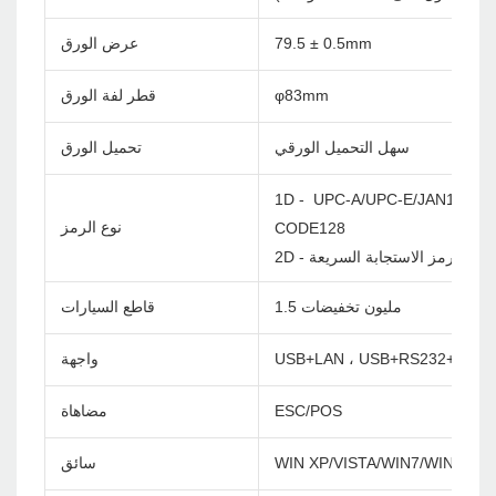
79.5 ± 0.5mm
عرض الورق
φ83mm
قطر لفة الورق
سهل التحميل الورقي
تحميل الورق
1D - UPC-A/UPC-E/JAN13(EA
نوع الرمز
CODE128
2D - رمز الاستجابة السريعة
1.5 مليون تخفيضات
قاطع السيارات
USB+LAN ، USB+RS232+LAN 
واجهة
ESC/POS
مضاهاة
WIN XP/VISTA/WIN7/WIN8/WI
سائق