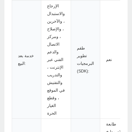
الإرجاع
والاستبدال
، والآخرين
، والإصلاح
، ومركز
الاتصال
طقم
والدعم
تطوير
خدمة بعد
نعم
الفني عبر
البرمجيات
البيع:
الإنترنت ،
(SDK):
والتدريب
والتفتيش
في الموقع
، وقطع
الغيار
الحرة
طابعة
استلام مطبخ