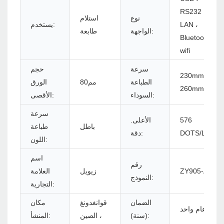
RS232 ،
نوع
استلام
LAN ،
يستخدم:
الواجهة:
طابعة
Bluetooth ،
wifi
سرعة
حجم
230mm/s ،
الطباعة
مم80
الورق
260mm/s
السوداء:
الأقصى:
سرعة
576
الأعلى.
باطل
طباعة
DOTS/LINE
دقة:
اللون:
اسم
رقم
ZY905-ALL
زيويل
العلامة
النموذج:
التجارية:
الضمان
قوانغدونغ
مكان
عام واحد
(سنة):
، الصين
المنشأ: