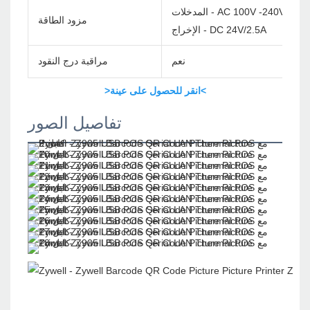
لمدخلات - AC 100V -240V/60Hz
مزود الطاقة
الإخراج - DC 24V/2.5A
نعم
مراقبة درج النقود
>انقر للحصول على عينة<
تفاصيل الصور