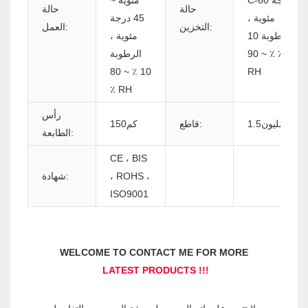
C-60 درجة
مئوية ~
حالة
حالة
مئوية ،
45 درجة
التخزين:
العمل:
الرطوبة 10
مئوية ،
٪ ~ 90 ٪
الرطوبة
10 ٪ ~ 80
RH
٪ RH
رأس
مليون1.5
قاطع:
كم150
الطابعة:
CE ، BIS
، ROHS ،
شهادة:
ISO9001