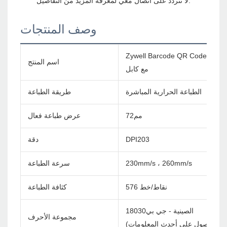
وصف المنتجات
Zywell Barcode QR Code Pictur
اسم المنتج
مع كابل
الطباعة الحرارية المباشرة
طريقة الطباعة
مم72
عرض طباعة فعال
DPI203
دقة
230mm/s ، 260mm/s
سرعة الطباعة
576 نقاط/خط
كثافة الطباعة
الصينية - جي بي18030
مجموعة الأحرف
ل بنا للحصول على أحدث المعلومات)