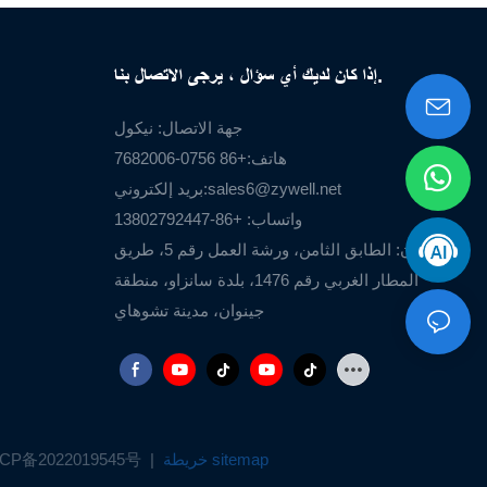
إذا كان لديك أي سؤال ، يرجى الاتصال بنا.
جهة الاتصال: نيكول
هاتف:+86 0756-7682006
sales6@zywell.net
بريد إلكتروني:
واتساب: +86-13802792447
العنوان: الطابق الثامن، ورشة العمل رقم 5، طريق
المطار الغربي رقم 1476، بلدة سانزاو، منطقة
جينوان، مدينة تشوهاي
خريطة sitemap
|
CP备2022019545号