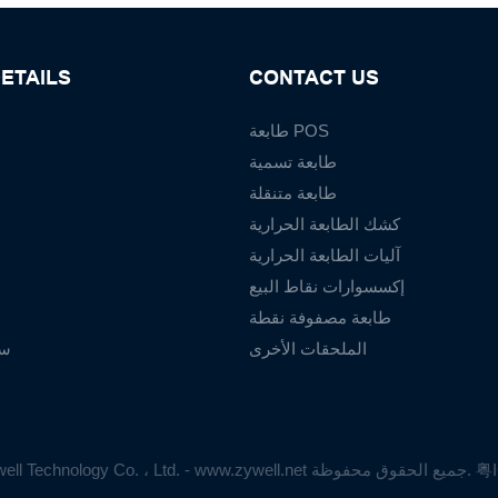
ETAILS
CONTACT US
طابعة POS
طابعة تسمية
طابعة متنقلة
كشك الطابعة الحرارية
آليات الطابعة الحرارية
إكسسوارات نقاط البيع
طابعة مصفوفة نقطة
الملحقات الأخرى
سي
粤I
حقوق الطبع والنشر © 2025 Zhuhai Zywell Technology Co. ، Ltd. - www.zywell.net جميع الحقوق محفوظة.