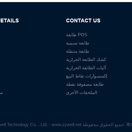
ETAILS
CONTACT US
طابعة POS
طابعة تسمية
طابعة متنقلة
كشك الطابعة الحرارية
آليات الطابعة الحرارية
إكسسوارات نقاط البيع
طابعة مصفوفة نقطة
الملحقات الأخرى
سي
粤I
حقوق الطبع والنشر © 2025 Zhuhai Zywell Technology Co. ، Ltd. - www.zywell.net جميع الحقوق محفوظة.