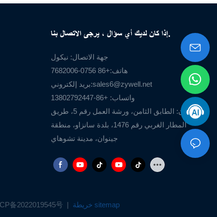
إذا كان لديك أي سؤال ، يرجى الاتصال بنا.
جهة الاتصال: نيكول
هاتف:+86 0756-7682006
sales6@zywell.net
بريد إلكتروني:
واتساب: +86-13802792447
العنوان: الطابق الثامن، ورشة العمل رقم 5، طريق
المطار الغربي رقم 1476، بلدة سانزاو، منطقة
جينوان، مدينة تشوهاي
خريطة sitemap
|
CP备2022019545号