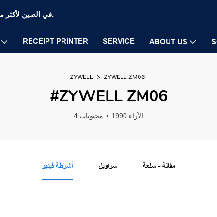
Zywell Thermal Printer and POS Printer Manufaction في الصين لأكثر من 20 عامًا.
RECEIPT PRINTER
SERVICE
ABOUT US
S
ZYWELL
ZYWELL ZM06
#ZYWELL ZM06
1990 الآراء
4 محتويات
مقالة - سلعة
سراويل
أشرطة فيديو