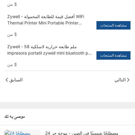
$
من
Zywell - أفضل قيمة للطابعة المحمولة WiFi
Thermal Printer Mini Portable Printer
مشاهدة المنتجات
USB+WiFi
$
من
Zywell - 58 ملم طابعة حرارية لاسلكية
impresora portatil zywell mini bluetooth pos
مشاهدة المنتجات
استلام طابعة حرارية usb+bt
$
من
التالي
السابق
موصى به لك
24 مصطلحًا شمسيًا في الصين - موجة حر