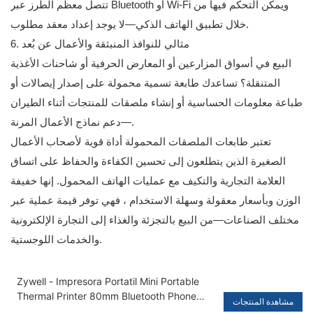
تتصل معظم الطرز عبر Bluetooth أو Wi-Fi ويمكن التحكم فيها من
خلال تطبيق الهاتف الذكي—لا يوجد إعداد معقد مطلوب.
6. مثالي للنوافذ المنبثقة والأعمال عن بُعد
البيع في أسواق المزارعين أو المعارض الحرفية أو شاحنات الأغذية
المتنقلة؟ تساعدك طابعة تسمية محمولة على إصدار إيصالات أو
طباعة معلومات الحساسية أو إنشاء ملصقات للمنتجات أثناء الطيران
—دعم نماذج الأعمال المرنة.
تعتبر طابعات الملصقات المحمولة أداة قوية لأصحاب الأعمال
الصغيرة الذين يتطلعون إلى تحسين الكفاءة والحفاظ على اتساق
العلامة التجارية والتكيف مع عمليات الهاتف المحمول. إنها خفيفة
الوزن وبأسعار معقولة وسهلة الاستخدام ، فهي توفر قيمة عملية عبر
مختلف الصناعات—من البيع بالتجزئة والغذاء إلى التجارة الإلكترونية
والخدمات اللوجستية.
Zywell - Impresora Portatil Mini Portable
Thermal Printer 80mm Bluetooth Phone
مشاهدة المنتجات
Printer USB+RS232+BT