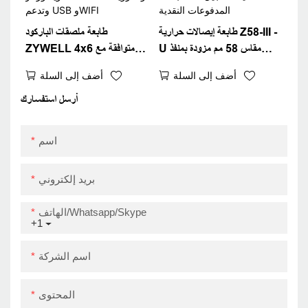
طابعة إيصالات حرارية Z58-III -
طابعة ملصقات الباركود
U مقاس 58 مم مزودة بمنفذ
ZYWELL 4x6 متوافقة مع
USB لماكينة تسجيل المدفوعات
أنظمة ويندوز، وiOS، وأندرويد،
أضف إلى السلة
أضف إلى السلة
النقدية
وتدعم USB وWIFI
أرسل استفسارك
اسم
بريد إلكتروني
الهاتف/Whatsapp/Skype
+1
اسم الشركة
المحتوى