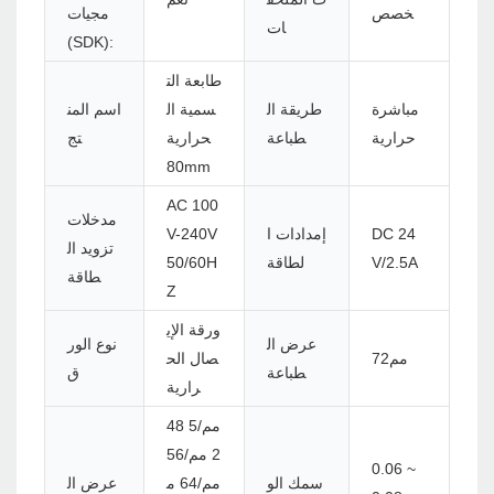
خصص
مجيات
ات
(SDK):
طابعة الت
مباشرة
طريقة ال
سمية ال
اسم المن
حرارية
طباعة
حرارية
تج
80mm
AC 100
مدخلات
DC 24
إمدادات ا
V-240V
تزويد ال
V/2.5A
لطاقة
50/60H
طاقة
Z
ورقة الإي
عرض ال
نوع الور
مم72
صال الح
طباعة
ق
رارية
48 مم/5
2 مم/56
0.06 ~
سمك الو
مم/64 م
عرض ال