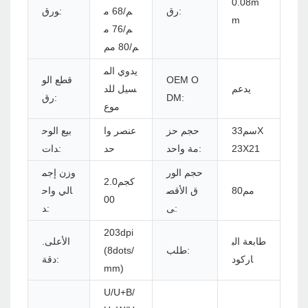
0.08m
رق:
م/68 م
ورق:
m
م/76 م
م/80 مم
يدوي الم
OEM O
قطع الو
يدعم
سيل للد
DM:
رق:
موع
سم33X
حجم حز
عنصر وا
بيع الوح
23X21
مة واحد:
حد
دات:
حجم الور
وزن إجم
كجم2.0
مم80
ق الأقص
الي واح
00
ى:
د:
203dpi
طابعة الب
الأعلى.
طلب:
(8dots/
اركود
دقة:
mm)
U/U+B/