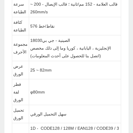
قالب العلامة - 152 مم/ثانية ؛ قالب الإيصال - 200 ~
سرعة
260mm/s
الطباعة
كثافة
576 نقاط/خط
الطباعة
الصينية - جي بي18030
مجموعة
الإنجليزية ، اليابانية ، كوريا وما إلى ذلك مخصص
الأحرف
(اتصل بنا للحصول على أحدث المعلومات)
عرض
25 ~ 82mm
الورق
قطر
φ80mm
لفة
الورق
تحميل
سهل التحميل الورقي
الورق
1D - CODE128 / 128M / EAN128 / CODE39 / 3