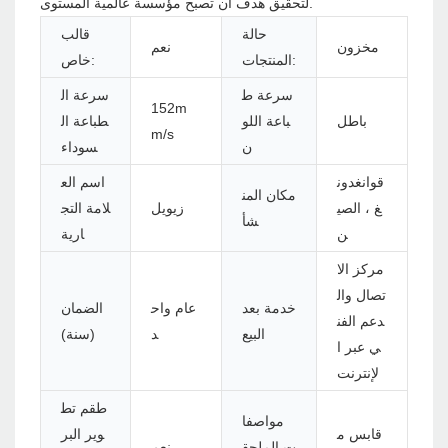
لتحقيق هدف أن تصبح مؤسسة عالمية المستوى.
حالة
قالب
مخزون
نعم
المنتجات:
خاص:
سرعة ط
سرعة ال
152m
باطل
باعة اللو
طباعة ال
m/s
ن
سوداء
قوانغدون
اسم الع
مكان المن
غ ، الصي
زيويل
لامة التج
شأ
ن
ارية
مركز الا
تصال وال
خدمة بعد
عام واح
الضمان
دعم الفن
البيع
د
(سنة)
ي عبر ا
لإنترنت
طقم تط
مواصفا
قابس م
وير البر
ت الملحق
نعم