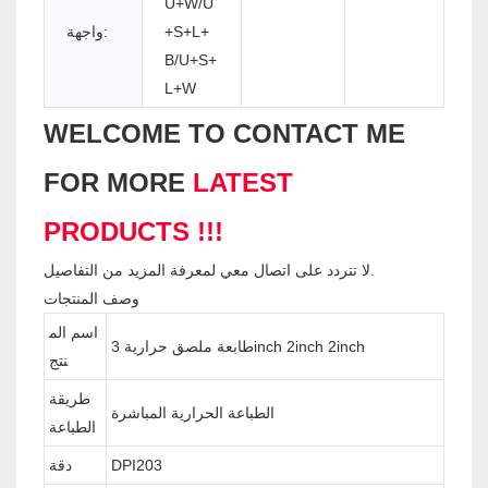
U+W/U
+S+L+
واجهة:
B/U+S+
L+W
WELCOME TO CONTACT ME
FOR MORE
LATEST
PRODUCTS !!!
لا تتردد على اتصال معي لمعرفة المزيد من التفاصيل.
وصف المنتجات
اسم الم
طابعة ملصق حرارية 3inch 2inch 2inch
نتج
طريقة
الطباعة الحرارية المباشرة
الطباعة
DPI203
دقة