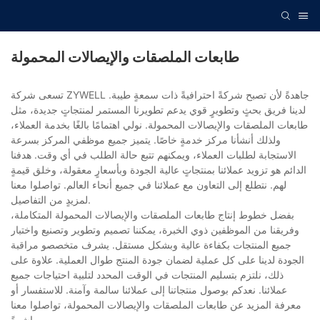
طابعات الملصقات والإيصالات المحمولة
تسعى شركة ZYWELL جاهدةً لأن تصبح شركةً احترافيةً ذات سمعةٍ طيبة.
لدينا فريق بحثٍ وتطويرٍ قوي يدعم تطويرنا المستمر لمنتجاتٍ جديدة، مثل
طابعات الملصقات والإيصالات المحمولة. نولي اهتمامًا بالغًا بخدمة العملاء،
ولذلك أنشأنا مركز خدمةٍ خاصًا. يتميز جميع موظفي المركز بسرعة
الاستجابة لطلبات العملاء، ويمكنهم تتبع حالة الطلب في أي وقت. هدفنا
الدائم هو تزويد عملائنا بمنتجاتٍ عالية الجودة وبأسعارٍ معقولة، وخلق قيمةٍ
لهم. نتطلع إلى التعاون مع عملائنا في جميع أنحاء العالم. تواصلوا معنا
لمزيدٍ من التفاصيل.
بفضل خطوط إنتاج طابعات الملصقات والإيصالات المحمولة المتكاملة،
وفريقنا من الموظفين ذوي الخبرة، يمكننا تصميم وتطوير وتصنيع واختبار
جميع المنتجات بكفاءة عالية وبشكل مستقل. يشرف متخصصو مراقبة
الجودة لدينا على كل عملية لضمان جودة المنتج طوال العملية. علاوة على
ذلك، نلتزم بتسليم المنتجات في الوقت المحدد لتلبية احتياجات جميع
عملائنا. نعدكم بوصول منتجاتنا إلى عملائنا سالمة وآمنة. للاستفسار أو
معرفة المزيد عن طابعات الملصقات والإيصالات المحمولة، تواصلوا معنا
مباشرةً.