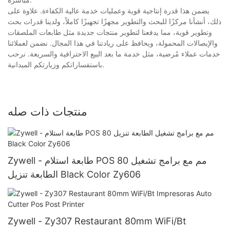
يضمن هذا قدرة إنتاجية قوية وعمليات خدمة عالية الكفاءة. علاوة على
ذلك، أنشأنا مركزًا للبحث والتطوير مجهزًا تجهيزًا كاملاً، ولدينا قدرات بحث
وتطوير قوية، مما يدفعنا لتطوير منتجات جديدة مثل طابعات الملصقات
والإيصالات المحمولة، ويحافظ على ريادتنا في هذا المجال. نضمن لعملائنا
خدمات عملاء مُرضية، مثل خدمة ما بعد البيع الاحترافية والسريعة. نرحب
باستفساراتكم وزيارتكم الميدانية.
منتجات ذات صله
Zywell - طابعة استلام POS 80 مم مع برامج تشغيل
الطابعة تنزيل Black Color Zy606
Zywell - Zy307 Restaurant 80mm WiFi/Bt