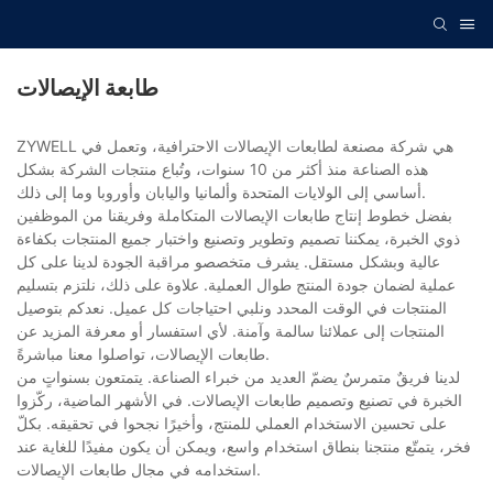
طابعة الإيصالات
ZYWELL هي شركة مصنعة لطابعات الإيصالات الاحترافية، وتعمل في
هذه الصناعة منذ أكثر من 10 سنوات، وتُباع منتجات الشركة بشكل
أساسي إلى الولايات المتحدة وألمانيا واليابان وأوروبا وما إلى ذلك.
بفضل خطوط إنتاج طابعات الإيصالات المتكاملة وفريقنا من الموظفين
ذوي الخبرة، يمكننا تصميم وتطوير وتصنيع واختبار جميع المنتجات بكفاءة
عالية وبشكل مستقل. يشرف متخصصو مراقبة الجودة لدينا على كل
عملية لضمان جودة المنتج طوال العملية. علاوة على ذلك، نلتزم بتسليم
المنتجات في الوقت المحدد ونلبي احتياجات كل عميل. نعدكم بتوصيل
المنتجات إلى عملائنا سالمة وآمنة. لأي استفسار أو معرفة المزيد عن
طابعات الإيصالات، تواصلوا معنا مباشرةً.
لدينا فريقٌ متمرسٌ يضمّ العديد من خبراء الصناعة. يتمتعون بسنواتٍ من
الخبرة في تصنيع وتصميم طابعات الإيصالات. في الأشهر الماضية، ركّزوا
على تحسين الاستخدام العملي للمنتج، وأخيرًا نجحوا في تحقيقه. بكلّ
فخر، يتمتّع منتجنا بنطاق استخدام واسع، ويمكن أن يكون مفيدًا للغاية عند
استخدامه في مجال طابعات الإيصالات.