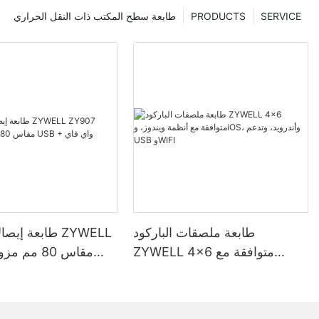
SERVICE
PRODUCTS
طابعة سطح المكتب ذات النقل الحراري
طابعة ملصقات الباركود
طابعة إيصالات 
ZYWELL 4x6 متوافقة مع
أنظمة ويندوز، وiOS، وأندرويد،
بمنفذ USB + واي فاي
وتدعم USB وWIFI