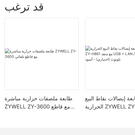
قد ترغب
عة إيصالات نقاط البيع
طابعة ملصقات حرارية مباشرة
الحرارية ZYWELL ZY-H861 مع
ZYWELL ZY-3600 مع قاطع
منفذ USB + LAN / USB + WiFi
تلقائي
وتوث (اختياري) - أسود