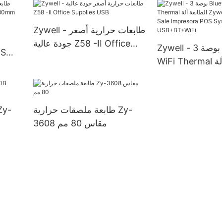
PEARTE مع تطبيق طباعة
قائمة انتظار ZY307Q
Zywell - طابعات حرارية أصغر
USB+RS232+L
جودة عالية Z58 -II Office
Zywell - 3 بوصة Bluetooth
Supplies USB
WiFi Thermal الطابعة آلة
Zywell Zy906 H
Impresora POS
USB+BT+WiFi
طابعة ملصقات حرارية Zy-
3608 مقاس 80 مم