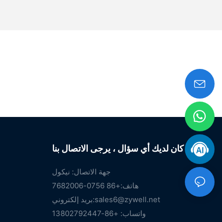
إذا كان لديك أي سؤال ، يرجى الاتصال بنا.
جهة الاتصال: نيكول
هاتف:+86 0756-7682006
sales6@zywell.net
بريد إلكتروني:
واتساب: +86-13802792447