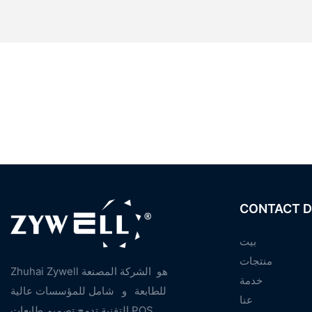
CONTACT D
بيت
منتجات
Zhuhai Zywell هو
الشركة المصنعة
خدمة
للطابعة
و
شامل للمؤسسات عالية
عنا
التقنية تدمج تصميم طابعات POS