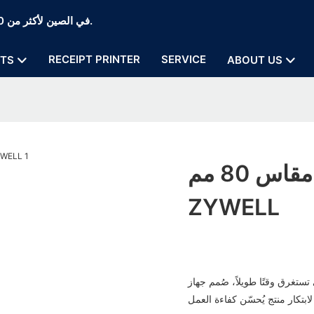
Zywell Thermal Printer and POS Printer Manufaction في الصين لأكثر من 20 عامًا.
RECEIPT PRINTER
SERVICE
TS
ABOUT US
أفضل طابعة حرارية مخصصة مقاس 80 مم |
ZYWELL
ً، صُمم جهاز ZYWELL وطُوّر حصريًا من قِبل فريق البحث والتطوير