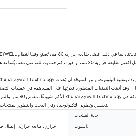
إدارة جودة صارم ومعايير دولية. إذا كنت مهتمًا بمنتجنا الجديد، مثل أفضل طابعة حرا
جال. وقد أثبتت التقنيات المتطورة قدرتها على المساهمة في عمليات التصن
الأكثر شيوعًا، مقاس 80 مم
تحسين وتطوير التكنولوجيا، وفي البحث والتطوير لمنتجات جديدة. وبهذه الطريقة، يمكننا تعزيز مكانتنا التنافسية في هذا المجال.
حالة المنتجات:
أسلوب:
حراري، طابعة حرارية، إيصال حر