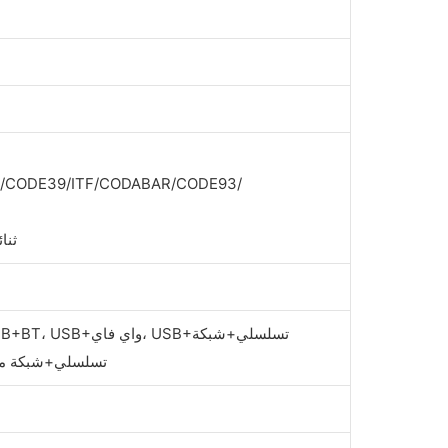
8)/CODE39/ITF/CODABAR/CODE93/
ثنا
محلية+BT، USB+تسلسلي+ش