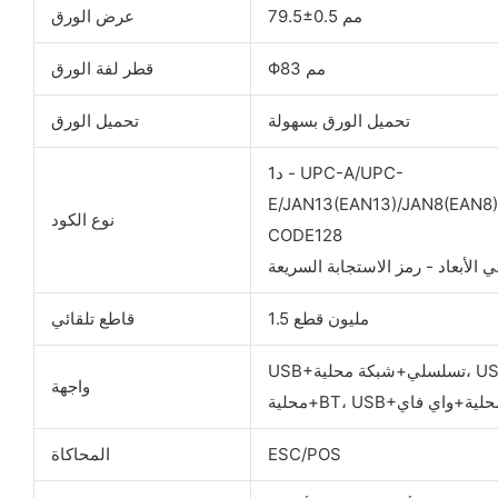
79.5±0.5 مم
عرض الورق
Φ83 مم
قطر لفة الورق
تحميل الورق بسهولة
تحميل الورق
1د - UPC-A/UPC-
E/JAN13(EAN13)/JAN8(EAN
نوع الكود
CODE128
ئي الأبعاد - رمز الاستجابة السريعة
1.5 مليون قطع
قاطع تلقائي
USB+تسلسلي+شبكة محلية، USB+BT، USB+واي فاي، USB+تسلسلي+شبكة
واجهة
بكة محلية+واي فاي
ESC/POS
المحاكاة