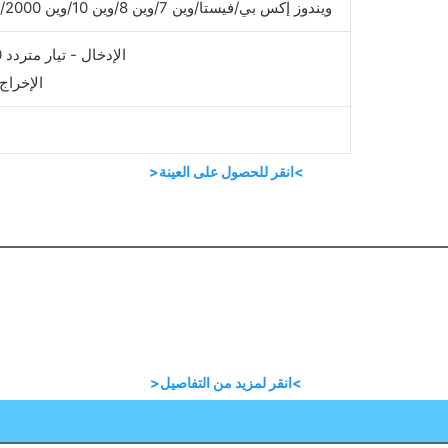
ويندوز إكس بي/فيستا/وين 7/وين 8/وين 10/وين 2000/وين سي إي/أوبوس/جي بي أو إس
الإدخال - تيار متردد 100 فولت - 240 فولت / 60 هرتز
الإخراج - تيا
>انقر للحصول على العينة<
>انقر لمزيد من التفاصيل<