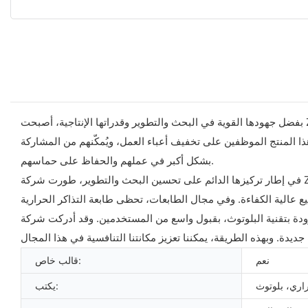
بفضل جهودها القوية في البحث والتطوير وقدراتها الإنتاجية، أصبحت ZYWELL الآن شركة تصنيع محترفة وموردًا موثوقًا به في هذا المجال. جميع منتجاتنا، بما في ذلك أفضل طابعة حرارية 80 مم، تُصنع وفقًا لنظام
رية 80 مم، أو غيره، فنرحب بك للتواصل معنا. يُساعد هذا المنتج الموظفين على تخفيف أعباء العمل، ويُمكّنهم من المشاركة
بشكل أكبر في عملهم والحفاظ على حماسهم.
في إطار تركيزها الدائم على تحسين البحث والتطوير، طورت شركة Zhuhai Zywell Technology المحدودة طابعة التذاكر الحرارية الأكثر شيوعًا، مقاس 80 مم، والمزودة بتقنية البلوتوث. ومن المتوقع أن يُحدث
يع عالية الكفاءة. وفي مجال الطابعات، تحظى طابعة التذاكر الحرارية
، والمزودة بتقنية البلوتوث، بقبول واسع من المستخدمين. وقد أدركت شركة Zhuhai Zywell Technology المحدودة أهمية التكنولوجيا. وفي السنوات الأخيرة، استثمرت بكثافة في
نعم
قالب خاص:
اري، بلوتوث
يكتب: