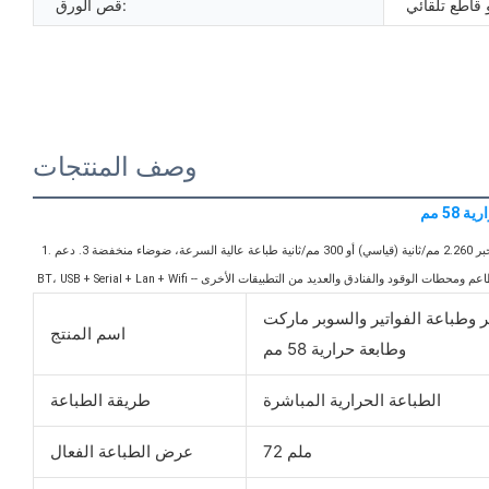
 قاطع تلقائي
قص الورق:
وصف المنتجات
1. تقنية الطباعة الحرارية تقلل التكاليف - لا حاجة للحبر أو الحبر 2.260 مم/ثانية (قياسي) أو 300 مم/ثانية طباعة عالية السرعة، ضوضاء منخفضة 3. دعم Windows/IOS/Android، مع خيار متعدد اللغات 4. الواجهة: USB (قياسي) + Serial + Lan، USB + BT، USB + Wifi، USB + Serial + Lan + 
8 مم لمحطة المتاجر وطباعة الفواتير والسوبر ماركت
اسم المنتج
وطابعة حرارية 58 مم
الطباعة الحرارية المباشرة
طريقة الطباعة
72 ملم
عرض الطباعة الفعال