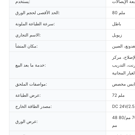
عة الإيصالات
يستخدم:
80 ملم
الحد الأقصى لحجم الورق:
باطل
سرعة الطباعة الملونة:
زيويل
الاسم التجاري:
غدونغ، الصين
مكان المنشأ:
لإصلاح، مركز
رنت، التدريب
خدمة ما بعد البيع:
يار المجانية
ابس مخصص
مواصفات الملحق:
72 ملم
عرض الطباعة:
DC 24V/2.
مصدر الطاقة الخارج:
48 مم/52 مم/56 مم/64 مم/68 مم/76 مم/80
عرض الورق:
مم