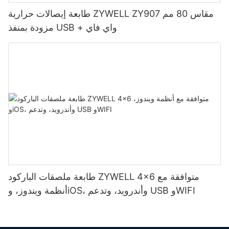
طابعة إيصالات حرارية ZYWELL ZY907 مقاس 80 مم
مزودة بمنفذ USB + واي فاي
طابعة ملصقات الباركود ZYWELL 4x6 متوافقة مع
أنظمة ويندوز، وiOS، وأندرويد، وتدعم USB وWIFI