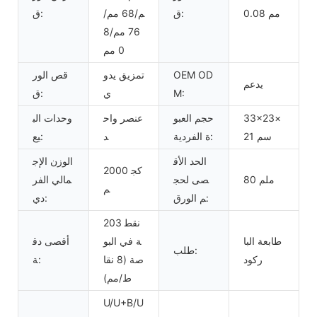
0.08 مم
ق:
م/68 مم/
ق:
76 مم/8
0 مم
OEM OD
تمزيق يدو
قص الور
يدعم
M:
ي
ق:
33×23×
حجم العبو
عنصر واح
وحدات الب
21 سم
ة الفردية:
د
يع:
الحد الأق
الوزن الإج
2000 كج
80 ملم
صى لحج
مالي الفر
م
م الورق:
دي:
203 نقط
طابعة البا
ة في البو
أقصى دق
طلب:
ركود
صة (8 نقا
ة:
ط/مم)
U/U+B/U