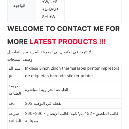
+W/U+S
الواجهة:
+L+B/U+
S+L+W
WELCOME TO CONTACT ME FOR
MORE
LATEST PRODUCTS !!!
لا تتردد في الاتصال بي لمعرفة المزيد من التفاصيل.
وصف المنتجات
Inkless 3inch 2inch thermal label printer impresora
اسم الم
de etiquetas barcode sticker printer
نتج
طريقة
الطباعة الحرارية المباشرة
الطباعة
203 نقطة في البوصة
دقة
قالب الملصق - 152 مم/ثانية؛ قالب الإيصال - 200~260
سرعة
مم/ثانية
الطباعة