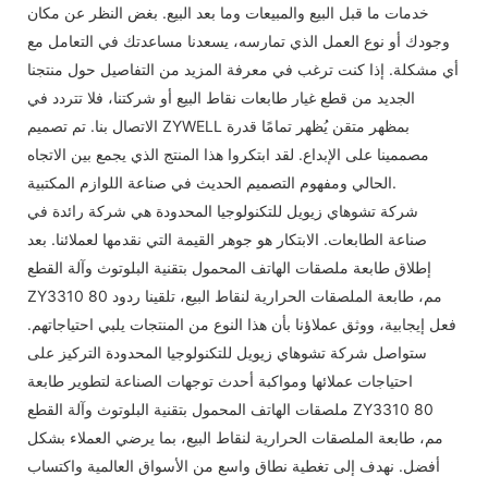
خدمات ما قبل البيع والمبيعات وما بعد البيع. بغض النظر عن مكان
وجودك أو نوع العمل الذي تمارسه، يسعدنا مساعدتك في التعامل مع
أي مشكلة. إذا كنت ترغب في معرفة المزيد من التفاصيل حول منتجنا
الجديد من قطع غيار طابعات نقاط البيع أو شركتنا، فلا تتردد في
الاتصال بنا. تم تصميم ZYWELL بمظهر متقن يُظهر تمامًا قدرة
مصممينا على الإبداع. لقد ابتكروا هذا المنتج الذي يجمع بين الاتجاه
الحالي ومفهوم التصميم الحديث في صناعة اللوازم المكتبية.
شركة تشوهاي زيويل للتكنولوجيا المحدودة هي شركة رائدة في
صناعة الطابعات. الابتكار هو جوهر القيمة التي نقدمها لعملائنا. بعد
إطلاق طابعة ملصقات الهاتف المحمول بتقنية البلوتوث وآلة القطع
ZY3310 80 مم، طابعة الملصقات الحرارية لنقاط البيع، تلقينا ردود
فعل إيجابية، ووثق عملاؤنا بأن هذا النوع من المنتجات يلبي احتياجاتهم.
ستواصل شركة تشوهاي زيويل للتكنولوجيا المحدودة التركيز على
احتياجات عملائها ومواكبة أحدث توجهات الصناعة لتطوير طابعة
ملصقات الهاتف المحمول بتقنية البلوتوث وآلة القطع ZY3310 80
مم، طابعة الملصقات الحرارية لنقاط البيع، بما يرضي العملاء بشكل
أفضل. نهدف إلى تغطية نطاق واسع من الأسواق العالمية واكتساب