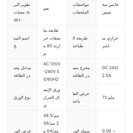
قابس مخ
مواصفات
طوير البر
نعم
صص
الملحقات
مجيات (s
dk):
طابعة مل
حراري مب
طريقة ال
صقات حر
اسم المنت
اشر
طباعة
ارية 80 م
ج
م
AC 100V
DC 24V/
مخرج مص
مدخل مص
-240V 5
2.5A
در الطاقة
در الطاقة
0/60HZ
ورق الإيص
عرض الط
72 ملم
ال الحرار
نوع الورق
باعة
ي
48 مم/5
2 مم/56
0.06 ~
سمك الور
مم/64 م
عرض الور