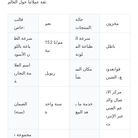
ثقة عملائنا حول العالم.
حالة
قالب
مخزون
نعم
المنتجات:
خاص:
سرعة ال
سرعة الط
152 مم/ثا
باطل
طباعة الم
باعة باللو
نية
لونة
ن الأسود
اسم العلا
قوانغدون
مكان المن
زيويل
مة التجاري
غ، الصين
شأ
ة
مركز الات
صال والد
خدمة ما ب
سنة واحد
الضمان
عم الفني
عد البيع
ة
(سنة)
عبر الإنترن
ت
مجموعة ت