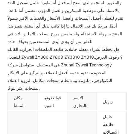
والتطوير للمنتج، والذي اتضح أنه فعال أننا طورنا حامل تسجيل النقد
ipad. بالاعتماد على موظفينا المبتكرين والعمل الدؤوب، نضمن أننا
نقدم للعملاء أفضل المنتجات وأفضل الأسعار والخدمات الأكثر شمولاً
أيضًا. مرحبًا بك في الاتصال بنا إذا كانت لديك أي أسئلة. يتميز هذا
المنتج بسهولة الاستخدام وله ملمس مريح بسطحه الأملس. لا داعي
للقلق من أن يؤذي أيدي المستخدمين بحواف حادة.
هل تخطط لشراء معظم حاملات طابعة الملصقات الحرارية القابلة
للتعديل Zywell ZY306 ZY808 ZY3310 ZY310؟ رفوف العرض.
في المستقبل، ستواصل شركة Zhuhai Zywell Technology
المحدودة تقديم خدمة أفضل للعملاء، والتركيز على الابتكار
التكنولوجي، ملتزمة ببناء نظام منتجات متكامل، لتزويد العملاء
بمنتجات أكثر تنوعًا.
الاسم
قوانغدونغ،
مكان
زيويل
التجاري:
الصين
المنشأ:
حامل
طابعة
الإيصالات