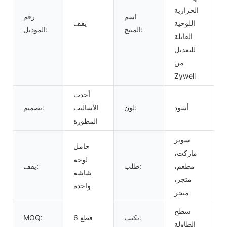
الحرارية
اسم
رقم
اللوحية
يقف
المنتج:
الموديل:
القابلة
للتعديل
من
Zywell
أحدث
أسود
لون:
الأساليب
تصميم:
المطورة
سوبر
حامل
ماركت،
لوحة
مطعم،
طلب:
يقف:
شاشة
متجر،
واحدة
متجر
سطح
يكتب:
6 قطع
MOQ:
الطاولة