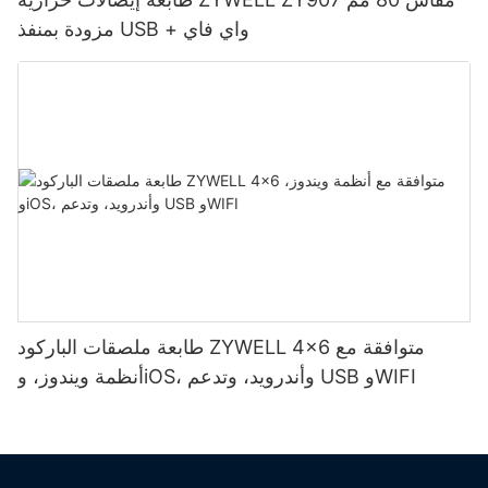
مزودة بمنفذ USB + واي فاي
طابعة ملصقات الباركود ZYWELL 4x6 متوافقة مع
أنظمة ويندوز، وiOS، وأندرويد، وتدعم USB وWIFI