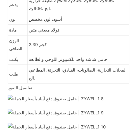
طابعة حرارية Zywell zy306، zy606، zy806،
يدعم
zy906، الخ.
أسود، لون مخصص
لون
فولاذ معدني متين
مادة
الوزن
2.39 كجم
الصافي
حامل شاشة واحد للكمبيوتر اللوحي والطابعة
يكتب
المحلات التجارية، الصالونات، الفنادق، التجزئة، المطاعم،
طلب
الخ.
تفاصيل الصور