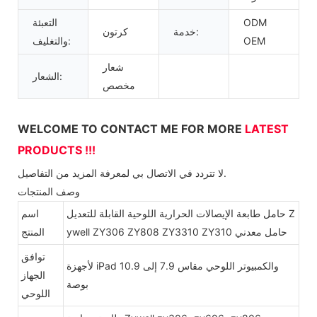
ODM
التعبئة
خدمة:
كرتون
OEM
والتغليف:
شعار
الشعار:
مخصص
WELCOME TO CONTACT ME FOR MORE
LATEST
PRODUCTS !!!
لا تتردد في الاتصال بي لمعرفة المزيد من التفاصيل.
وصف المنتجات
حامل طابعة الإيصالات الحرارية اللوحية القابلة للتعديل Z
اسم
ywell ZY306 ZY808 ZY3310 ZY310 حامل معدني
المنتج
توافق
لأجهزة iPad والكمبيوتر اللوحي مقاس 7.9 إلى 10.9
الجهاز
بوصة
اللوحي