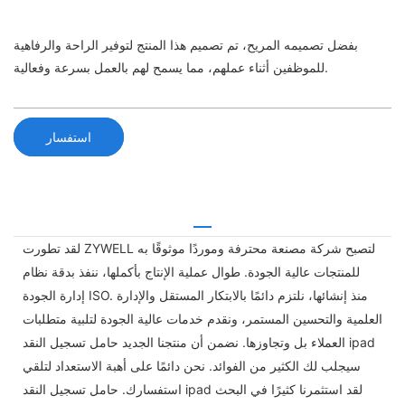
بفضل تصميمه المريح، تم تصميم هذا المنتج لتوفير الراحة والرفاهية
للموظفين أثناء عملهم، مما يسمح لهم بالعمل بسرعة وفعالية.
استفسار
لقد تطورت ZYWELL لتصبح شركة مصنعة محترفة وموردًا موثوقًا به
للمنتجات عالية الجودة. طوال عملية الإنتاج بأكملها، ننفذ بدقة نظام
إدارة الجودة ISO. منذ إنشائها، نلتزم دائمًا بالابتكار المستقل والإدارة
العلمية والتحسين المستمر، ونقدم خدمات عالية الجودة لتلبية متطلبات
العملاء بل وتجاوزها. نضمن أن منتجنا الجديد حامل تسجيل النقد ipad
سيجلب لك الكثير من الفوائد. نحن دائمًا على أهبة الاستعداد لتلقي
استفسارك. حامل تسجيل النقد ipad لقد استثمرنا كثيرًا في البحث