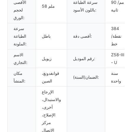
90 مم/
سرعة الطباعة
الأقصى
58 ملم
ثانية
باللون الأسود:
لحجم
الورق:
384
سرعة
نقطة/
أقصى دقة:
باطل
الطباعة
خط
الملونة:
Z58-III
الاسم
رقم الموديل:
زيويل
- U
التجاري:
سنة
قوانغدونغ،
مكان
الضمان(السنة):
واحدة
الصين
المنشأ:
الإرجاع
والاستبدال،
أخرى،
الإصلاح،
مركز
الاتصال