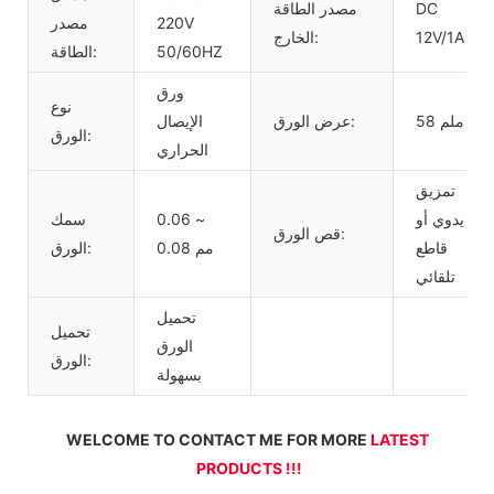
DC
مصدر الطاقة
220V
مصدر
12V/1A
الخارج:
50/60HZ
الطاقة:
ورق
نوع
58 ملم
عرض الورق:
الإيصال
الورق:
الحراري
تمزيق
يدوي أو
0.06 ~
سمك
قص الورق:
قاطع
0.08 مم
الورق:
تلقائي
تحميل
تحميل
الورق
الورق:
بسهولة
WELCOME TO CONTACT ME FOR MORE 
LATEST 
PRODUCTS !!!