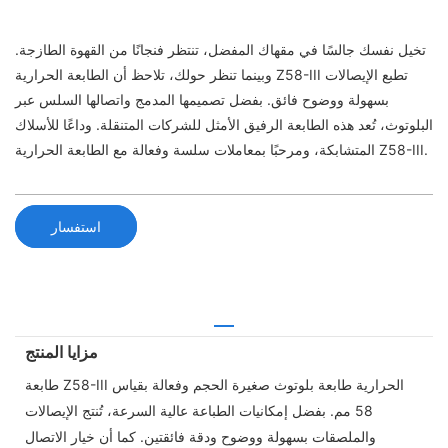
تخيل نفسك جالسًا في مقهاك المفضل، تنتظر فنجانًا من القهوة الطازجة.
وبينما تنظر حولك، تلاحظ أن الطابعة الحرارية Z58-III تطبع الإيصالات
بسهولة ووضوح فائق. بفضل تصميمها المدمج واتصالها السلس عبر
البلوتوث، تُعد هذه الطابعة الرفيق الأمثل للشركات المتنقلة. وداعًا للأسلاك
المتشابكة، ومرحبًا بمعاملات سلسة وفعالة مع الطابعة الحرارية Z58-III.
استفسار
مزايا المنتج
طابعة Z58-III الحرارية طابعة بلوتوث صغيرة الحجم وفعالة بقياس
58 مم. بفضل إمكانيات الطباعة عالية السرعة، تُنتج الإيصالات
والملصقات بسهولة ووضوح ودقة فائقتين. كما أن خيار الاتصال