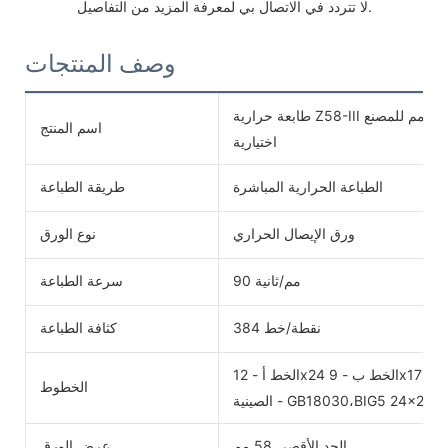
 لا تتردد في الاتصال بي لمعرفة المزيد من التفاصيل. 
وصف المنتجات
طابعة حرارية Z58-III طابعة سطح مكتب 58 مم للمصنع USB بلوتوث واي فاي طابعة إيصالات
اسم المنتج
اختيارية
الطباعة الحرارية المباشرة
طريقة الطباعة
ورق الإيصال الحراري
نوع الورق
90 مم/ثانية
سرعة الطباعة
384 نقطة/خط
كثافة الطباعة
الخط أ - 12x24 الخط ب - 9x17
الخطوط
ينية - GB18030،BIG5 24x24dots
الحد الأقصى 58 مم
عرض الورق