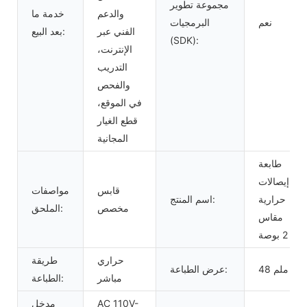
مجموعة تطوير
والدعم
خدمة ما
نعم
البرمجيات
الفني عبر
بعد البيع:
(SDK):
الإنترنت،
التدريب
والفحص
في الموقع،
قطع الغيار
المجانية
طابعة
إيصالات
قابس
مواصفات
حرارية
اسم المنتج:
مخصص
الملحق:
مقاس
2 بوصة
حراري
طريقة
48 ملم
عرض الطباعة:
مباشر
الطباعة:
AC 110V-
مدخل