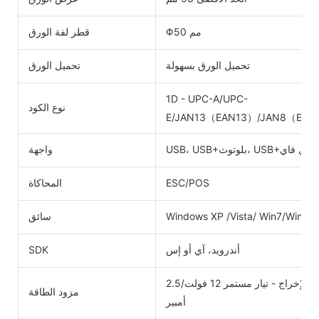
Φ50 مم
قطر لفة الورق
تحميل الورق بسهولة
تحميل الورق
1D - UPC-A/UPC-
نوع الكود
E/JAN13（EAN13）/JAN8（EAN8
USB، USB+بلوتوث، USB+واي فاي
واجهة
ESC/POS
المحاكاة
Windows XP /Vista/ Win7/Win8
سائق
أندرويد، آي أو إس
SDK
الإدخال - تيار متردد 110 فولت - 220 فولت 50/60 هرتز، الإخراج - تيار مستمر 12 فولت/2.5
مزود الطاقة
أمبير