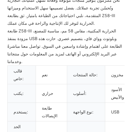
نحن ملتزمون بتوفير منتجات موثوقة وفعالة تُسهّل عملياتك التجارية
وتُحسّن تجربة عملائك. بفضل تصميمها سهل الاستخدام وميزاتها
المتقدمة، نلبي احتياجاتك من الطباعة بامتياز. ثق بطابعة Z58-III
الحرارية لتوفر لك الإنتاجية والراحة في مكان عملك.
طابعة Z58-III الحرارية المكتبية، مقاس 58 مم، مناسبة للمصنع،
مزودة بمنفذ USB وبلوتوث وواي فاي، بتصميم عصري. حازت هذه
الطابعة على اهتمام وإشادة واسعين في السوق. تواصل معنا مباشرةً
عبر البريد الإلكتروني أو الهاتف لمزيد من المعلومات حول منتجاتنا
وخدماتنا.
قالب
مخزون
حالة المنتجات:
نعم
خاص:
الأسود
أسلوب:
حراري
يكتب:
والأبيض
طابعة
USB
نوع الواجهة:
يستخدم:
الإيصالات
الحد