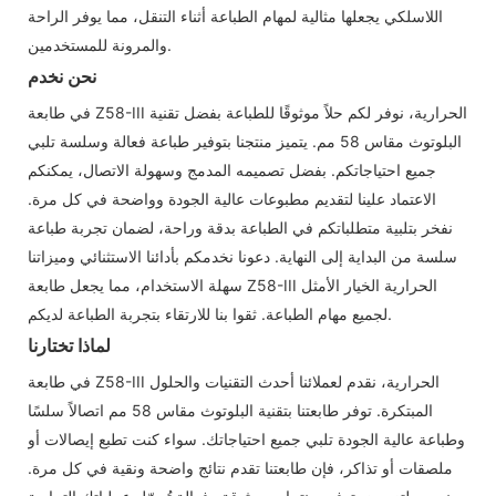
اللاسلكي يجعلها مثالية لمهام الطباعة أثناء التنقل، مما يوفر الراحة
والمرونة للمستخدمين.
نحن نخدم
في طابعة Z58-III الحرارية، نوفر لكم حلاً موثوقًا للطباعة بفضل تقنية
البلوتوث مقاس 58 مم. يتميز منتجنا بتوفير طباعة فعالة وسلسة تلبي
جميع احتياجاتكم. بفضل تصميمه المدمج وسهولة الاتصال، يمكنكم
الاعتماد علينا لتقديم مطبوعات عالية الجودة وواضحة في كل مرة.
نفخر بتلبية متطلباتكم في الطباعة بدقة وراحة، لضمان تجربة طباعة
سلسة من البداية إلى النهاية. دعونا نخدمكم بأدائنا الاستثنائي وميزاتنا
سهلة الاستخدام، مما يجعل طابعة Z58-III الحرارية الخيار الأمثل
لجميع مهام الطباعة. ثقوا بنا للارتقاء بتجربة الطباعة لديكم.
لماذا تختارنا
في طابعة Z58-III الحرارية، نقدم لعملائنا أحدث التقنيات والحلول
المبتكرة. توفر طابعتنا بتقنية البلوتوث مقاس 58 مم اتصالاً سلسًا
وطباعة عالية الجودة تلبي جميع احتياجاتك. سواء كنت تطبع إيصالات أو
ملصقات أو تذاكر، فإن طابعتنا تقدم نتائج واضحة ونقية في كل مرة.