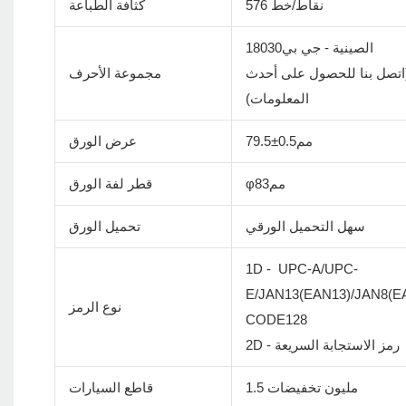
576 نقاط/خط
كثافة الطباعة
الصينية - جي بي18030
ص (اتصل بنا للحصول على أحدث
مجموعة الأحرف
المعلومات)
79.5±مم0.5
عرض الورق
φمم83
قطر لفة الورق
سهل التحميل الورقي
تحميل الورق
1D - UPC-A/UPC-
E/JAN13(EAN13)/JAN8(
نوع الرمز
CODE128
2D - رمز الاستجابة السريعة
1.5 مليون تخفيضات
قاطع السيارات