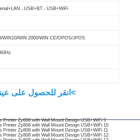
rial+LAN ، USB+BT ، USB+WiFi
8/WIN10/WIN 2000/WIN CE/OPOS/JPOS
المدخلا
>انقر للحصول على عينة<