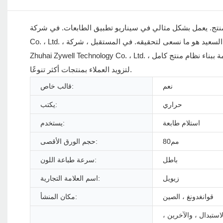
 بشكل مثالي في سيناريو تطبيق الطابعات. في شركة Zhuhai Zywell Technology
Co. ، Ltd. ، فإن رضا العملاء والخدمة المهنية وكذلك الأسعار التنافسية مهمة للغاية بالنسبة لنا ، فإن العميل السعيد هو ما نسعى لتحقيقه. في المستقبل ، شركة
Zhuhai Zywell Technology Co. ، Ltd. سيستمر في تزويد العملاء بخدمة أفضل ، والاستمرار في التركيز على الابتكار التكنولوجي ، ملتزمة ببناء نظام منتج كامل ،
لتزويد العملاء بمنتجات أكثر تنوعًا.
نعم
قالب خاص:
حراري
يكتب:
استلام طابعة
يستخدم:
مم80
حجم الورق الأقصى:
باطل
سرعة طباعة اللون:
زيويل
اسم العلامة التجارية:
قوانغدونغ ، الصين
مكان المنشأ:
لاستبدال ، والآخرين ،