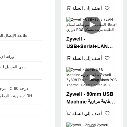
Event Typer Termal
أضف إلى السلة
Printer Zy808 80mm
POS Machine
Termipt Printer
USB+LAN
طابعة الإيصال الحرا
Zywell -
USB+Serial+LAN
الإدخال التلقائي 80 مم طابعة
ورقة الإي
أضف إلى السلة
استلام حراري POS الطابعة
يدوي المسيل للد
مربعة متسكع
Zywell - 80mm USB
مئوية ، الرطوبة 10 ٪ ~ 90 ٪ RH
Machine طابعة حرارية
Zywell Zy808 Tablet
أضف إلى السلة
Cheap 3inch POS
Thermal Ticket