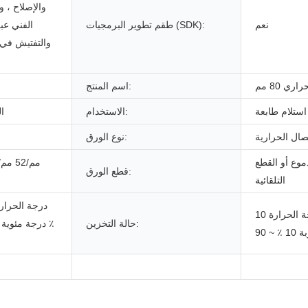
والإصلاح ، و
نعم
طقم تطوير البرمجيات (SDK):
الفني عبر
والتفتيش في ا
ري 80 مم
اسم المنتج:
استلام طابعة
الاستخدام:
fi
صال الحرارية
نوع الورق:
موع أو القطع
قطع الورق:
التلقائية
درجة الحرارة 10 ° C-60 درجة
حالة التخزين: