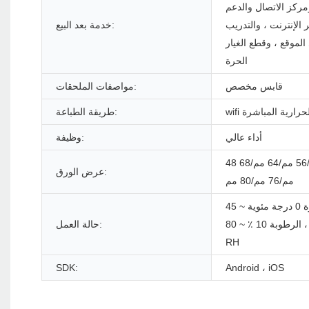
مركز الاتصال والدعم
 الإنترنت ، والتدريب
خدمة بعد البيع:
لموقع ، وقطع الغيار
الحرة
قابس مخصص
مواصفات الملحقات:
wi الحرارية المباشرة
طريقة الطباعة:
أداء عالي
وظيفة:
48 مم/52 مم/56 مم/64 مم/68
عرض الورق:
مم/76 مم/80 مم
درجة الحرارة 0 درجة مئوية ~ 45
درجة مئوية ، الرطوبة 10 ٪ ~ 80 ٪
حالة العمل:
RH
SDK:
Android ، iOS