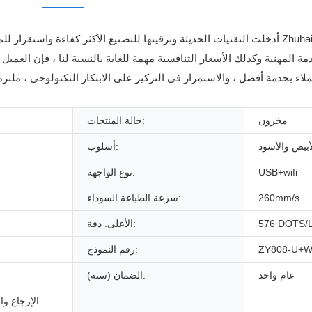
أدخلت التقنيات الحديثة وترقيتها للتصنيع الأكثر كفاءة واستقرار للمنتج. يعمل
مخزون
حالة المنتجات:
أبيض والأسود
أسلوب:
USB+wifi
نوع الواجهة:
260mm/s
سرعة الطباعة السوداء:
576 DOTS/
الأعلى. دقة:
ZY808-U+
رقم النموذج:
عام واحد
الضمان (سنة):
الإرجاع وا