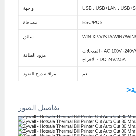
USB ، USB+LAN ، USB+Se
واجهة
ESC/POS
مضاهاة
WIN XP/VISTA/WIN7/WIN
سائق
ت - AC 100V -240V/60Hz
مزود الطاقة
الإخراج - DC 24V/2.5A
نعم
مراقبة درج النقود
تفاصيل الصور