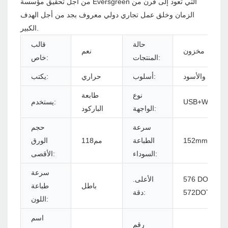
من أجل تحقيق مؤسسة Eversgreen التي تعود إلى قرن من
الزمان وخلق عمل تجاري دولي معروف بجد من أجل الهدف
الكبير.
حالة
قالب
مخزون
نعم
المنتجات:
خاص:
الأبيض والأسود
أسلوب:
حراري
يكتب:
نوع
طابعة
USB+WIFI
يستخدم:
الواجهة:
الباركود
سرعة
حجم
152mm/s
الطباعة
مم118
الورق
السوداء:
الأقصى:
سرعة
 DOTS/LINE أو
الأعلى.
باطل
طباعة
572DOTS/LI
دقة:
اللون:
اسم
رقم