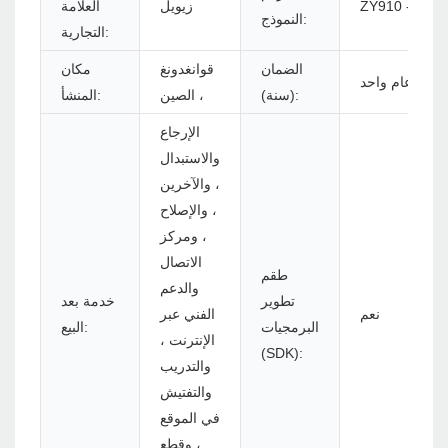
ZY910 - U+W
زيويل
العلامة
النموذج:
التجارية:
الضمان
قوانغدونغ
مكان
عام واحد
(سنة):
، الصين
المنشأ:
الإرجاع
والاستبدال
، والآخرين
، والإصلاح
، ومركز
الاتصال
طقم
والدعم
تطوير
خدمة بعد
نعم
الفني عبر
البرمجيات
البيع:
الإنترنت ،
(SDK):
والتدريب
والتفتيش
في الموقع
، وقطع