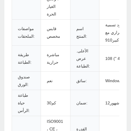
الغيار
الحرة
ة باركود تسمية
اسم
قابس
مواصفات
ن الحراري مع
المنتج:
مخصص
الملحقات:
ورق كبير910
الأعلى.
مباشرة
طريقة
م (4.25 ")
عرض
حرارية
الطباعة:
الطباعة:
صندوق
Windows/Lin
سائق:
نعم
الورق:
طباعة
شهور12
ضمان:
كم30
حياة
الرأس:
ISO9001
القدرة
، CE ،