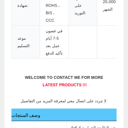
20،000 قطعة في
على
ROHS ،
شهادة:
الشهر
التوريد:
BIS ،
CCC
في غضون
5-7 أيام
موعد
عمل بعد
التسليم:
تأكيد الدفع
وصف المنتجات
4x6 تسمية الشحن الطابعة الحرارية 4INCH باركود الباركود الطابعة Waybill مع صندوق الورق