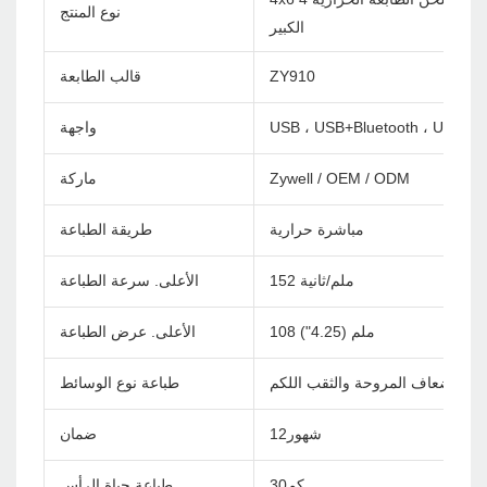
نوع المنتج
الكبير
ZY910
قالب الطابعة
USB ، USB+Bluetooth ، USB+wif
واجهة
Zywell / OEM / ODM
ماركة
مباشرة حرارية
طريقة الطباعة
152 ملم/ثانية
الأعلى. سرعة الطباعة
108 ملم (4.25")
الأعلى. عرض الطباعة
اء ، أضعاف المروحة والثقب اللكم
طباعة نوع الوسائط
شهور12
ضمان
كم30
طباعة حياة الرأس