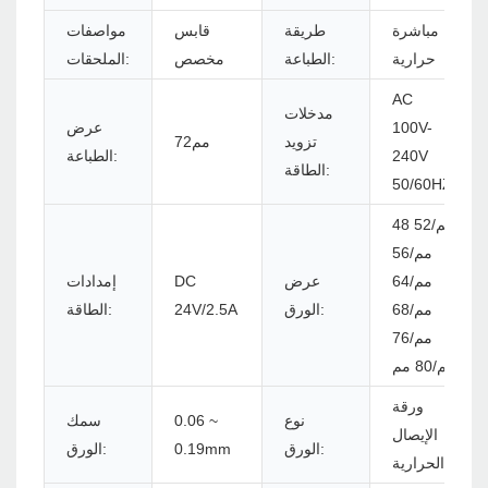
مباشرة
طريقة
قابس
مواصفات
حرارية
الطباعة:
مخصص
الملحقات:
AC
مدخلات
100V-
عرض
تزويد
مم72
240V
الطباعة:
الطاقة:
50/60HZ
48 مم/52
مم/56
مم/64
عرض
DC
إمدادات
مم/68
الورق:
24V/2.5A
الطاقة:
مم/76
مم/80 مم
ورقة
نوع
0.06 ~
سمك
الإيصال
الورق:
0.19mm
الورق:
الحرارية