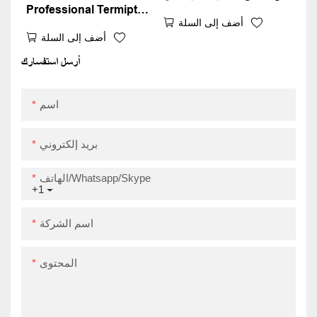
Professional Termipt
طابعة فندق Order Order Pill
أضف إلى السلة
Develip Printer 80mm
Printer USB
أضف إلى السلة
POS Ticket Zy808 مع
محول مدمج
أرسل استفسارك
USB+RS232+LAN
اسم
بريد إلكتروني
الهاتف/Whatsapp/Skype
+1
اسم الشركة
المحتوى