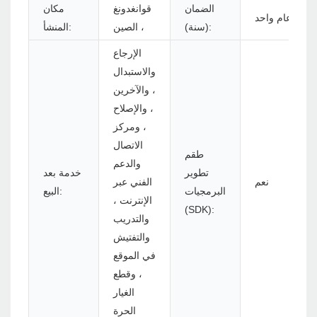
الضمان
قوانغدونغ
مكان
عام واحد
(سنة):
، الصين
المنشأ:
الإرجاع
والاستبدال
، والآخرين
، والإصلاح
، ومركز
الاتصال
طقم
والدعم
تطوير
خدمة بعد
نعم
الفني عبر
البرمجيات
البيع:
الإنترنت ،
(SDK):
والتدريب
والتفتيش
في الموقع
، وقطع
الغيار
الحرة