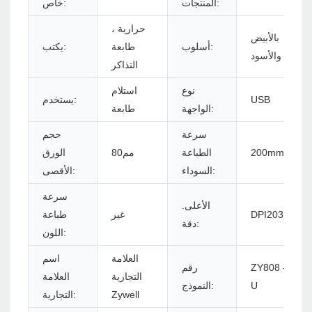
المنتجات:
خاص:
حرارية ،
بالأبيض
أسلوب:
طابعة
يكتب:
والأسود
التذاكر
نوع
استلام
USB
يستخدم:
الواجهة:
طابعة
سرعة
حجم
200mm/s
الطباعة
مم80
الورق
السوداء:
الأقصى:
سرعة
الأعلى.
DPI203
غير
طباعة
دقة:
اللون:
العلامة
اسم
ZY808 -
رقم
التجارية
العلامة
U
النموذج:
Zywell
التجارية: