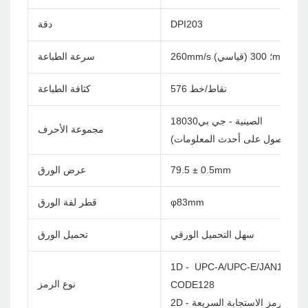
DPI203
دقة
260mm/s (قياسي) ؛ 300mm/s
سرعة الطباعة
576 نقاط/خط
كثافة الطباعة
الصينية - جي بي18030
مجموعة الأحرف
ل بنا للحصول على أحدث المعلومات)
79.5 ± 0.5mm
عرض الورق
φ83mm
قطر لفة الورق
سهل التحميل الورقي
تحميل الورق
1D - UPC-A/UPC-E/JAN13(EA
نوع الرمز
CODE128
2D - رمز الاستجابة السريعة