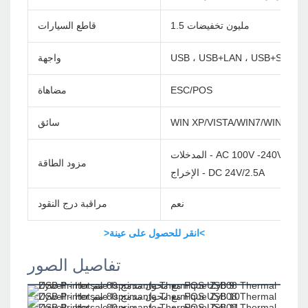
1.5 مليون تخفيضات
قاطع السيارات
USB ، USB+LAN ، USB+Serial+
واجهة
ESC/POS
مضاهاة
WIN XP/VISTA/WIN7/WIN8/WI
سائق
لمدخلات - AC 100V -240V/60Hz
مزود الطاقة
الإخراج - DC 24V/2.5A
نعم
مراقبة درج النقود
>انقر للحصول على عينة<
تفاصيل الصور