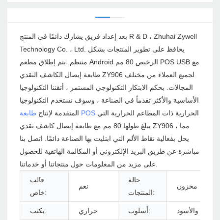
بعد إعداد فريق يشارك دائمًا في المنتج R & D ، Zhuhai Zywell
Technology Co. ، Ltd. يحافظ على تطوير المنتجات بشكل
منتظم. يتم إطلاق مطعم Android الرخيص 80 مم POS USB مع
طابعة إيصال الكاشف النقدي ZY906 لجميع العملاء من مختلف
المجالات. بحكم الابتكار التكنولوجي المستمر ، أتقننا التكنولوجيا
الأساسية والأكثر تقدماً في الصناعة ، وسوف نستخدم التكنولوجيا
الحرارية ذات المطاعم الحرارية التي
طابعة POS
المتقدمة لإنتاج
يبلغ طولها 80 مم مع طابعة إيصال كاشف نقدي ZY906 ، مما
يحل بفعالية نقاط الألم التي ابتليت بها الصناعة دائمًا. اتصل بنا
مباشرة عن طريق البريد الإلكتروني أو المكالمة الهاتفية للحصول
على مزيد من المعلومات حول منتجاتنا أو خدماتنا.
حالة
قالب
مخزون
نعم
المنتجات:
خاص:
الأبيض والأسود
أسلوب:
حراري
يكتب: