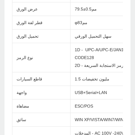
79.5±مم0.5
عرض الورق
φمم83
قطر لفة الورق
سهل التحميل الورقي
تحميل الورق
1D - UPC-A/UPC-E/JAN13(EA
CODE128
نوع الرمز
2D - رمز الاستجابة السريعة
1.5 مليون تخفيضات
قاطع السيارات
USB+Serial+LAN
واجهة
ESC/POS
مضاهاة
WIN XP/VISTA/WIN7/WIN8/WI
سائق
لمدخلات - AC 100V -240V/60Hz