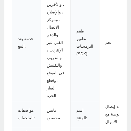
، والآخرين
، والإصلاح
، ومركز
الاتصال
طقم
والدعم
تطوير
خدمة بعد
نعم
الفني عبر
البرمجيات
البيع:
الإنترنت ،
(SDK):
والتدريب
والتفتيش
في الموقع
، وقطع
الغيار
الحرة
طابعة إيصال
اسم
قابس
مواصفات
حرارية 3 بوصة مع
المنتج:
مخصص
الملحقات:
كاشف الأموال