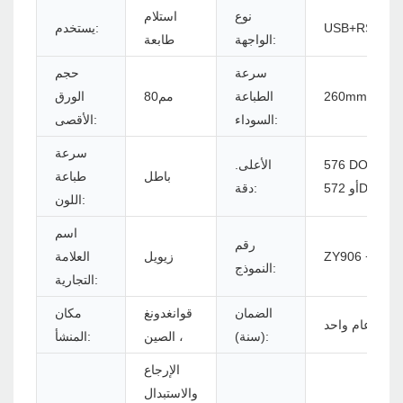
نوع
استلام
USB+RS232+
يستخدم:
الواجهة:
طابعة
سرعة
حجم
260mm / s
الطباعة
مم80
الورق
السوداء:
الأقصى:
سرعة
576 DOTS/LI
الأعلى.
باطل
طباعة
572DOTS/L
دقة:
اللون:
اسم
رقم
ZY906 +MD
زيويل
العلامة
النموذج:
التجارية:
الضمان
قوانغدونغ
مكان
عام واحد
(سنة):
، الصين
المنشأ:
الإرجاع
والاستبدال