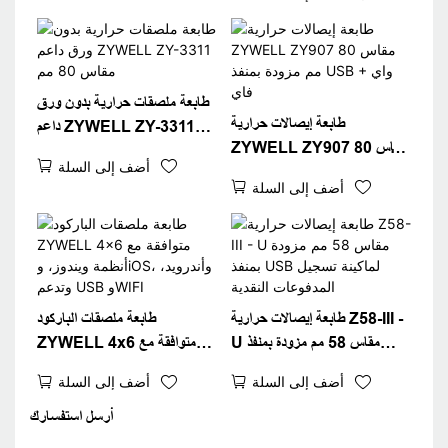
WiFi / بلوتوث (اختياري) - أسود
طابعة ملصقات حرارية بدون ورق
طابعة إيصالات حرارية
داعم ZYWELL ZY-3311
ZYWELL ZY907 مقاس 80
مقاس 80 مم
أضف إلى السلة
مم مزودة بمنفذ USB + واي فاي
أضف إلى السلة
طابعة إيصالات حرارية Z58-III -
طابعة ملصقات الباركود
U مقاس 58 مم مزودة بمنفذ
ZYWELL 4x6 متوافقة مع
USB لماكينة تسجيل المدفوعات
أنظمة ويندوز، وiOS، وأندرويد،
أضف إلى السلة
أضف إلى السلة
النقدية
وتدعم USB وWIFI
أرسل استفسارك