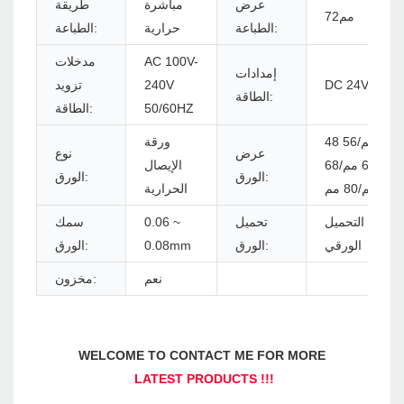
عرض
مباشرة
طريقة
مم72
الطباعة:
حرارية
الطباعة:
AC 100V-
مدخلات
إمدادات
DC 24V/2.5A
240V
تزويد
الطاقة:
50/60HZ
الطاقة:
48 مم/52 مم/56
ورقة
عرض
نوع
مم/64 مم/68
الإيصال
الورق:
الورق:
/80 مم
الحرارية
سهل التحميل
تحميل
0.06 ~
سمك
الورقي
الورق:
0.08mm
الورق:
نعم
مخزون: