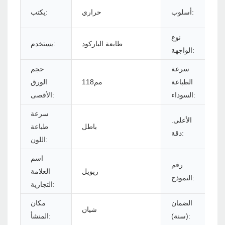
ض
أسلوب:
حراري
يكتب:
نوع
طابعة الباركود
يستخدم:
الواجهة:
سرعة
حجم
الطباعة
مم118
الورق
السوداء:
الأقصى:
سرعة
الأعلى.
باطل
طباعة
دقة:
اللون:
اسم
رقم
زيويل
العلامة
النموذج:
التجارية:
الضمان
مكان
شيان
(سنة):
المنشأ: