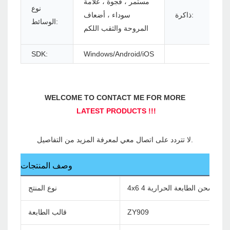
مستمر ، فجوة ، علامة
/
نوع
ذاكرة:
سوداء ، أضعاف
ت
الوسائط:
المروحة والثقب اللكم
SDK:
Windows/Android/iOS
وصف المنتجات
نوع المنتج
ZY909
قالب الطابعة