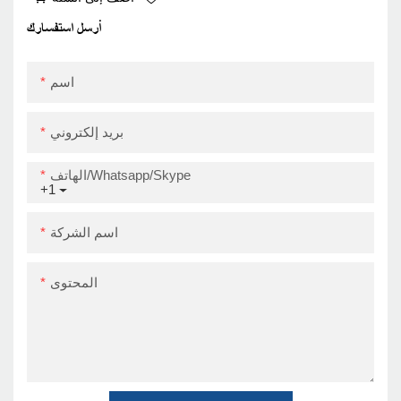
Sticker Barcode Printer
Module Zy909 USB+BT
Zy909 Super
أرسل استفسارك
September
اسم
بريد إلكتروني
الهاتف/Whatsapp/Skype
+1
اسم الشركة
المحتوى