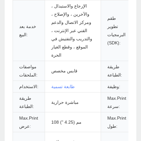
الإرجاع والاستبدال ،
والآخرين ، والإصلاح ،
طقم
ومركز الاتصال والدعم
تطوير
خدمة بعد
الفني عبر الإنترنت ،
البرمجيات
البيع:
والتدريب والتفتيش في
(SDK):
الموقع ، وقطع الغيار
الحرة
طريقة
مواصفات
قابس مخصص
الطباعة:
الملحقات:
ة
وظيفة:
طابعة تسمية
الاستخدام:
(6
Max.Print
طريقة
مباشرة حرارية
سرعة:
الطباعة:
م
Max.Print
Max.Print
108 مم (4.25 ")
طول:
عرض: