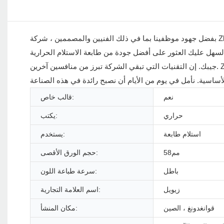
بفضل جهود موظفينا بما في ذلك الفنيين والمصممين ، شركة Zhuhai Zywell Technology Co. ، Ltd. قادر على تقديم طابعة استلام حرارية USB+ذات السرعة
على أفضل جودة من طابعة الاستلام الحرارية USB+Bluetooth عالية السرعة مع البطارية التي تناسب
جيبك. إن التقنيات التي تبقي الشركة تبرز من منافسين آخرين. Zhuhai Zywell Technology Co. ، Ltd. ستركز على تحسين تقنيات التصنيع المستخدمة حاليًا ولن
نعم
قالب خاص:
حراري
يكتب:
استلام طابعة
يستخدم:
مم58
حجم الورق الأقصى:
باطل
سرعة طباعة اللون:
زيويل
اسم العلامة التجارية:
قوانغدونغ ، الصين
مكان المنشأ: