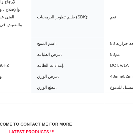
الإرجاع وا
والإصلاح ، و
نعم
طقم تطوير البرمجيات (SDK):
الفني عبر
والتفتيش في ا
اسم المنتج:
مم58
عرض الطباعة:
DC 5V/1A
إمدادات الطاقة:
/60HZ
48mm/52m
عرض الورق:
و
مسيل للدموع
قطع الورق: