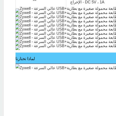
الإخراج - DC 5V ، 1A
لماذا تختارنا