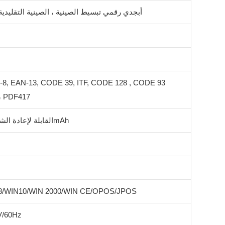
أبجدي رقمي تبسيط الصينية ، الصينية التقليدية ؛ 35 مجموعة شخصية دو
8, EAN-13, CODE 39, ITF, CODE 128 , CODE 93
2D - رمز الاستجابة السريعة ، 417
7.4v بطارية li-ion القابلة لإعادة الشحن ، 1800mAh
8/WIN10/WIN 2000/WIN CE/OPOS/JPOS
المدخلات