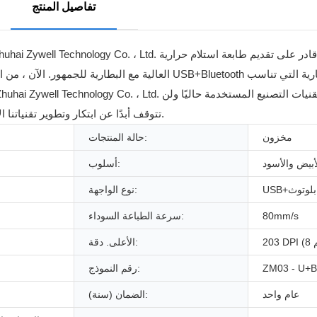
تفاصيل المنتج
العالية مع البطارية للجمهور. الآن ، من السهل عليك العثور 
تتوقف أبدًا عن ابتكار وتطوير تقنياتنا الأساسية. نأمل في يوم من الأيام أن نصبح رائدة في هذه الصناعة.
مخزون
حالة المنتجات:
أبيض والأسود
أسلوب:
USB+بلوتوث
نوع الواجهة:
80mm/s
سرعة الطباعة السوداء:
الأعلى. دقة:
ZM03 - U+B
رقم النموذج:
عام واحد
الضمان (سنة):