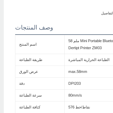
وصف المنتجات
58 ملم Mini Portable Bluetooth Pocket طابعة Mobile POS Wireless Handheld
اسم المنتج
Dertipt Printer ZM03
الطباعة الحرارية المباشرة
طريقة الطباعة
max.58mm
عرض الورق
DPI203
دقة
80mm/s
سرعة الطباعة
576 نقاط/خط
كثافة الطباعة