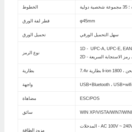
لية
الخطوط
φ45mm
قطر لفة الورق
سهل التحميل الورقي
تحميل الورق
1D - UPC-A, UPC-E, EAN-
نوع الرمز
PDF
بطارية
USB+Bluetooth ، USB+wifi
واجهة
ESC/POS
مضاهاة
WIN XP/VISTA/WIN7/WIN
سائق
 - AC 100V ~ 240V/60Hz
مزود الطاقة