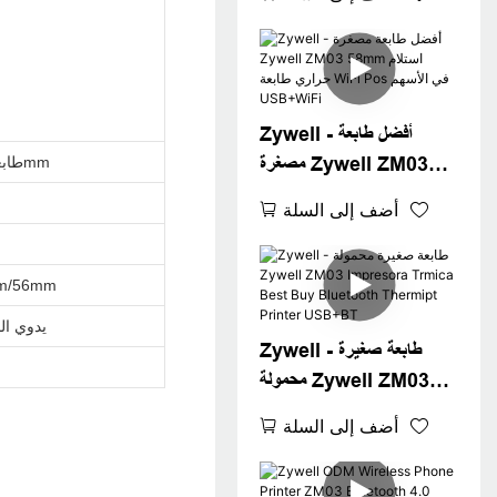
Printer Zywell POS
System ZM03 2INCH
POCTION PRINT
Zywell - أفضل طابعة
مصغرة Zywell ZM03
طابعة حرارية 58mm
58mm استلام حراري طابعة
أضف إلى السلة
WiFi Pos في الأسهم
USB+WiFi
m/56mm
يدوي ال
Zywell - طابعة صغيرة
محمولة Zywell ZM03
Impresora Trmica
أضف إلى السلة
Best Buy Bluetooth
Thermipt Printer