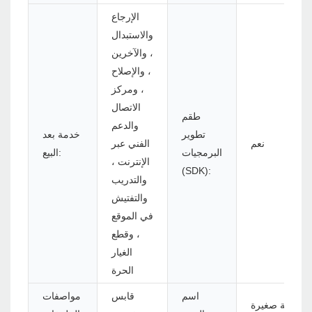
الإرجاع
والاستبدال
، والآخرين
، والإصلاح
، ومركز
الاتصال
طقم
والدعم
تطوير
خدمة بعد
نعم
الفني عبر
البرمجيات
البيع:
الإنترنت ،
(SDK):
والتدريب
والتفتيش
في الموقع
، وقطع
الغيار
الحرة
اسم
قابس
مواصفات
محمولة صغيرة