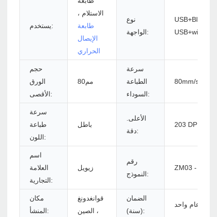
طابعة
الاستلام ،
USB+Bluetoot
نوع
طابعة
يستخدم:
USB+wifi
الواجهة:
الإيصال
الحراري
سرعة
حجم
80mm/s
الطباعة
مم80
الورق
السوداء:
الأقصى:
سرعة
الأعلى.
باطل
طباعة
دقة:
اللون:
اسم
رقم
ZM03 - الكل
زيويل
العلامة
النموذج:
التجارية:
الضمان
قوانغدونغ
مكان
عام واحد
(سنة):
، الصين
المنشأ: