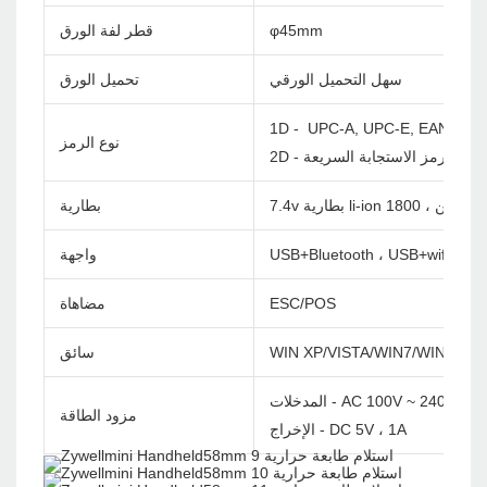
φ45mm
قطر لفة الورق
سهل التحميل الورقي
تحميل الورق
1D - UPC-A, UPC-E, EAN-8, E
نوع الرمز
ابة السريعة ، PDF417
بطارية
USB+Bluetooth ، USB+wifi
واجهة
ESC/POS
مضاهاة
WIN XP/VISTA/WIN7/WIN8/WI
سائق
مدخلات - AC 100V ~ 240V/60Hz
مزود الطاقة
الإخراج - DC 5V ، 1A