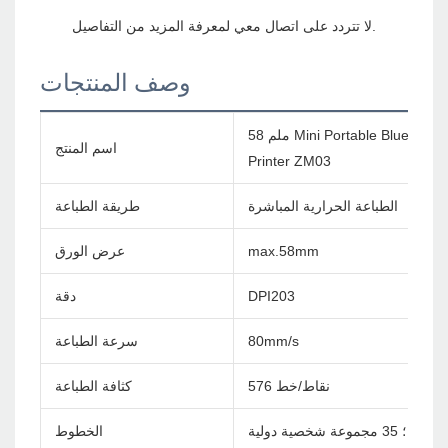
وصف المنتجات
58 ملم Mini Portable Bluetooth Pocket طابعة Mobile POS Wireless Handheld Dertipt
اسم المنتج
Printer ZM03
الطباعة الحرارية المباشرة
طريقة الطباعة
max.58mm
عرض الورق
DPI203
دقة
80mm/s
سرعة الطباعة
576 نقاط/خط
كثافة الطباعة
 شخصية دولية
الخطوط