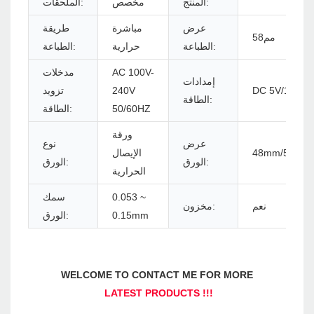
المنتج:
مخصص
الملحقات:
عرض
مباشرة
طريقة
مم58
الطباعة:
حرارية
الطباعة:
AC 100V-
مدخلات
إمدادات
DC 5V/1A
240V
تزويد
الطاقة:
50/60HZ
الطاقة:
ورقة
عرض
نوع
48mm/52mm
الإيصال
الورق:
الورق:
الحرارية
0.053 ~
سمك
نعم
مخزون:
0.15mm
الورق: