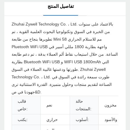
تفاصيل المنتج
Zhuhai Zywell Technology Co. ، Ltd. بالاعتماد على سنوات
من الخبرة في السوق وتكنولوجيا البحوث العلمية القوية ، تم
تطويرها بنجاح من طابعة Mini 58 مم للاستلام الحراري
Pluetooth WiFi USB واجهة بطارية 1800 مللي أمبير في
الساعة. من خلال استيعاب نقاط ألم العملاء بدقة ، تم دعم طابعة
بطارية Bluetooth WiFi USB و WIFI USB 1800mAh التي
طورتها ودعمتها غالبية العملاء في السوق. Zhuhai Zywell
Technology Co. ، Ltd. طورت سمعة رائدة في السوق في
الصناعة لتقديم منتجات وحلول متميزة. القدرة الاستثنائية ترى
جهودنا في ص&D.
حالة
قالب
مخزون
نعم
المنتجات:
خاص:
الأبيض والأسود
أسلوب:
حراري
يكتب: