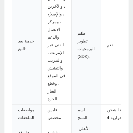
، والآخرين
، والإصلاح
، ومركز
الاتصال
طقم
والدعم
تطوير
خدمة بعد
نعم
الفني عبر
البرمجيات
البيع:
الإنترنت ،
(SDK):
والتدريب
والتفتيش
في الموقع
، وقطع
الغيار
الحرة
 تسمية الشحن
اسم
قابس
مواصفات
الحرارية 4x6
المنتج:
مخصص
الملحقات:
الأعلى.
مباشرة
طريقة