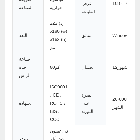
م (4.25 ")
عرض
حرارية
الطباعة:
الطباعة:
222 (د)
x180 (w)
Windows/Lin
سائق:
البعد:
x162 (h)
مم
طباعة
شهور12
ضمان:
كم50
حياة
الرأس:
ISO9001
القدرة
، CE ،
20،000 قطعة في
على
ROHS ،
شهادة:
الشهر
التوريد:
BIS ،
CCC
في غضون
5-7 أيام
موعد