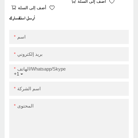
أضف إلى السلة
Label Printer New 4Inch
Bluetooth Thermal
أضف إلى السلة
Sticker Barcode Printer
Module Zy909 USB+BT
Zy909 Super
أرسل استفسارك
September
اسم
بريد إلكتروني
الهاتف/Whatsapp/Skype
+1
اسم الشركة
المحتوى