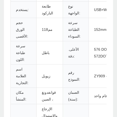
نوع
طابعة
USB+WIFI
يستخدم:
الواجهة:
الباركود
سرعة
حجم
152mm / s
الطباعة
مم118
الورق
السوداء:
الأقصى:
سرعة
 DOTS/LINE أو
الأعلى.
باطل
طباعة
572DOTS/LI
دقة:
اللون:
اسم
رقم
ZY909 - U+W
زيويل
العلامة
النموذج:
التجارية:
الضمان
قوانغدونغ
مكان
عام واحد
(سنة):
، الصين
المنشأ:
الإرجاع
والاستبدال