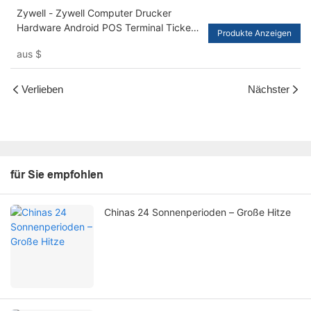
Zywell - Zywell Computer Drucker
Hardware Android POS Terminal Ticket
Produkte Anzeigen
Drucker Thermal -Quittungsdrucker
aus
$
Direkter Thermal 80mm USB+LAN
Verlieben
Nächster
für Sie empfohlen
Chinas 24 Sonnenperioden – Große Hitze