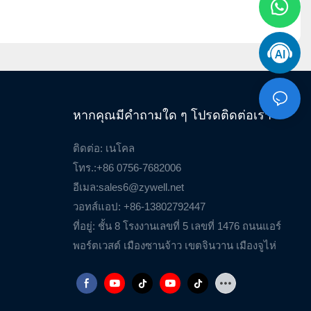
หากคุณมีคำถามใด ๆ โปรดติดต่อเรา
ติดต่อ: เนโคล
โทร.:+86 0756-7682006
อีเมล:
sales6@zywell.net
วอทส์แอป: +86-13802792447
ที่อยู่: ชั้น 8 โรงงานเลขที่ 5 เลขที่ 1476 ถนนแอร์
พอร์ตเวสต์ เมืองซานจ้าว เขตจินวาน เมืองจูไห่