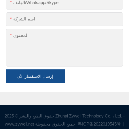
الهاتف/Whatsapp/Skype
اسم الشركة
المحتوى
إرسال الاستفسار الآن
حقوق الطبع والنشر © 2025 Zhuhai Zywell Technology Co. ، Ltd. -
|
粤ICP备2022019545号
www.zywell.net جميع الحقوق محفوظة.