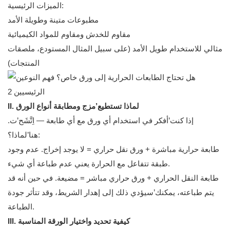
الميزات الرئيسية:
مطبوعات متينة وطويلة الأمد
مقاوم للخدش ومقاوم للمواد الكيميائية
مثالي للاستخدام طويل الأمد (على سبيل المثال المستودع، ملصقات
المنتجات)
II. لماذا تستطيع’مزج ومطابقة أنواع الورق
إذا كنت’أفكر في استخدام أي ورق مع أي طابعة — اِتَّشَح’ت.
هنا’لماذا؟:
طابعة حرارية مباشرة + ورق نقل حراري = لا يوجد إخراج. عدم وجود
طبقة تتفاعل مع الحرارة يعني عدم طباعة أي شيء.
طابعة النقل الحراري + ورق حراري مباشر = مضيعة. في حين أنه قد
يتم طباعته، يمكنك’سيؤدي ذلك إلى إهدار الشريط، وقد تتأثر جودة
الطباعة.
III. كيفية تحديد واختيار الورقة المناسبة