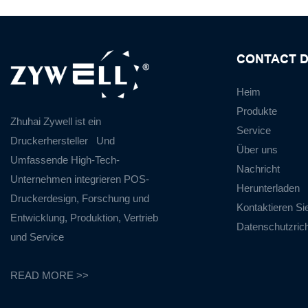
CONTACT D
Heim
Produkte
Zhuhai Zywell ist ein
Service
Druckerhersteller
Und
Über uns
Umfassende High-Tech-
Nachricht
Unternehmen integrieren POS-
Herunterladen
Druckerdesign, Forschung und
Kontaktieren Si
Entwicklung, Produktion, Vertrieb
Datenschutzricht
und Service
READ MORE >>