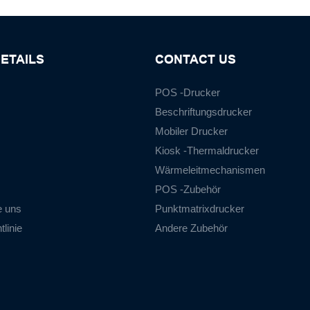
ETAILS
CONTACT US
POS -Drucker
Beschriftungsdrucker
Mobiler Drucker
Kiosk -Thermaldrucker
Wärmeleitmechanismen
POS -Zubehör
e uns
Punktmatrixdrucker
linie
Andere Zubehör