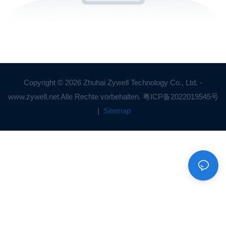
Copyright © 2026 Zhuhai Zywell Technology Co., Ltd. -
www.zywell.net Alle Rechte vorbehalten.
粤ICP备2022019545号
|
Sitemap