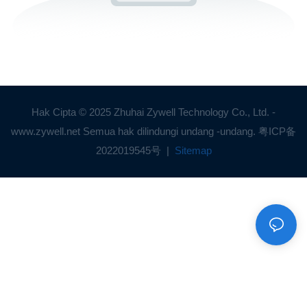
Hak Cipta © 2025 Zhuhai Zywell Technology Co., Ltd. -
www.zywell.net Semua hak dilindungi undang -undang.
粤ICP备
2022019545号
|
Sitemap