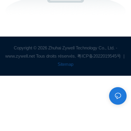
Copyright © 2026 Zhuhai Zywell Technology Co., Ltd. -
www.zywell.net Tous droits réservés.
粤ICP备2022019545号
|
Sitemap