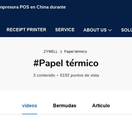
 impresora POS en China durante
RECEIPT PRINTER
SERVICE
ABOUT US
SOL
ZYWELL
Papel térmico
#Papel térmico
3 contenido
6192 puntos de vista
videos
Bermudas
Artículo