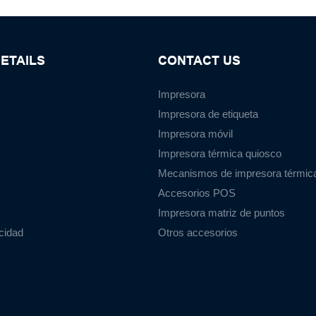
ETAILS
CONTACT US
Impresora
Impresora de etiqueta
Impresora móvil
Impresora térmica quiosco
Mecanismos de impresora térmic
Accesorios POS
Impresora matriz de puntos
acidad
Otros accesorios